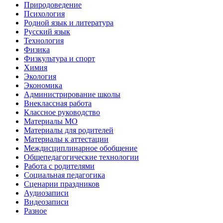
Природоведение
Психология
Родной язык и литература
Русский язык
Технология
Физика
Физкультура и спорт
Химия
Экология
Экономика
Администрирование школы
Внеклассная работа
Классное руководство
Материалы МО
Материалы для родителей
Материалы к аттестации
Междисциплинарное обобщение
Общепедагогические технологии
Работа с родителями
Социальная педагогика
Сценарии праздников
Аудиозаписи
Видеозаписи
Разное