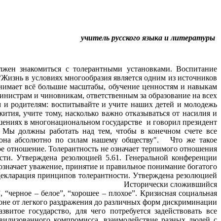
ь русского языка и литературы
ен знакомиться с толерантными установками. Воспитание
Жизнь в условиях многообразия является одним из источников
инимает всё большие масштабы, обучение ценностям и навыкам
министрам и чиновникам, ответственным за образование на всех
м и родителям: воспитывайте и учите наших детей и молодежь
ития, учите тому, насколько важно отказываться от насилия и
ациональном государстве и говорил президент
 Мы должны работать над тем, чтобы в конечном счете все
о она абсолютно по силам нашему обществу". Что же такое
ое отношение. Толерантность не означает терпимого отношения
сти. Утверждена резолюцией 5.61. Генеральной конференции
означает уважение, принятие и правильное понимание богатого
Декларация принципов толерантности. Утверждена резолюцией
– 2000. – № 37.) Исторически сложившийся
 “черное – белое”, “хорошее – плохое”. Кризисная социальная
оне от легкого раздражения до различных форм дискриминации
итое государство, для чего потребуется задействовать все
вилизованного компромисса, взаимодействие разных людей с