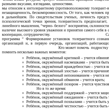
разными вкусами, взглядами, ценностями. По
мы относим к интолерантному (противоположному толерант-но
незащищенность, бескомпромиссность. От того, как человек п
в дальнейшем. По свидетельствам ученых, личность предст
психологической точки зрения, толерантность предполагает
линейного мышления, “черно- белого” восприятия, склонности 
наличие высокого уровня уважения и принятия самого себя в 
кооперации, сотрудничеству. Сама по себе проблема
программа “ Формирование установок толерантного сознан
организаций и, в первую очередь, организаций, работающ
Кто может помочь подростку преодолеть период и
помнить несколько важных моментов:
Ребёнок, окружённый критикой – учится обвинят
Ребёнок, окружённый насмешками – учится быт
Ребёнок, окружённый враждебностью – учится ви
Ребёнок, окружённый злостью – учится причинят
Ребёнок, окружённый непониманием – учится не
Ребёнок, окружённый обманом – учится врать;
Ребёнок, окружённый позором – учится чувствов
Но в то же время:
Ребёнок, окружённый поддержкой – учится защи
Ребёнок, окружённый ожиданием – учится быть 
Ребёнок, окружённый похвалами – учится быть 
Ребёнок, окружённый честностью – учится быть