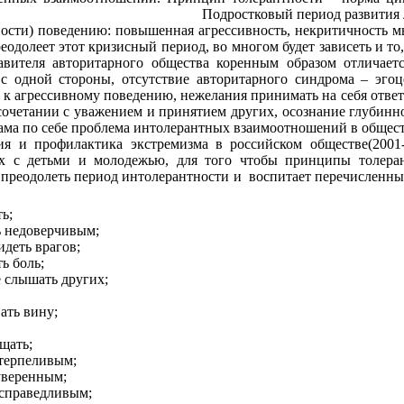
дростковый период развития личности характ
сти) поведению: повышенная агрессивность, некритичность мы
реодолеет этот кризисный период, во многом будет зависеть и 
авителя авторитарного общества коренным образом отличаетс
, с одной стороны, отсутствие авторитарного синдрома – эг
к агрессивному поведению, нежелания принимать на себя ответст
сочетании с уважением и принятием других, осознание глубинн
 интолерантных взаимоотношений в обществе не исче
ия и профилактика экстремизма в российском обществе(2001
их с детьми и молодежью, для того чтобы принципы толера
нтолерантности и воспитает перечисленные выше к
ь;
ь недоверчивым;
деть врагов;
ь боль;
 слышать других;
ать вину;
щать;
терпеливым;
уверенным;
 справедливым;