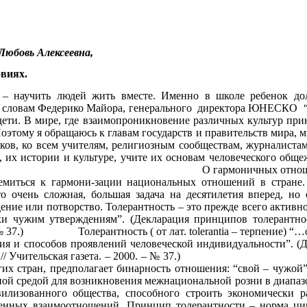
ова Любовь Алексеевна, учител
виях.
научить людей жить вместе. Именно в школе ребенок долж
 по словам Федерико Майора, генерального директора ЮНЕСКО “
дети. В мире, где взаимопроникновение различных культур пр
оэтому я обращаюсь к главам государств и правительств мира, 
лков, ко всем учителям, религиозным сообществам, журналиста
их истории и культуре, учите их основам человеческого общеж
фликтов”. О гармоничных отношениях в многон
емиться к гармони-зации национальных отношений в стране.
о очень сложная, большая задача на десятилетия вперед, н
ние или потворство. Толерантность – это прежде всего активн
пки чужим утверждениям”. (Декларация принципов толерантно
 – № 37.) Толерантность ( от лат. tolerantia – терпение) “…
ия и способов проявлений человеческой индивидуальности”. (
 16 ноября 1995 г.// Учительская газета. 
гих стран, предполагает бинарность отношения: “свой – чужой”,
ной средой для возникновения межнациональной розни в диапаз
лизованного общества, способного строить экономически разв
венных взаимоотношений. Принцип толерантности – норма ци