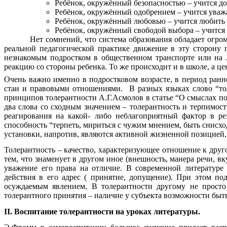
Ребёнок, окружённый безопасностью – учится д
Ребёнок, окружённый одобрением – учится уважа
Ребёнок, окружённый любовью – учится любить 
Ребёнок, окружённый свободой выбора – учитс
Нет сомнений, что система образования обладает огромным
реальной педагогической практике движение в эту сторону 
незнакомым подростком в общественном транспорте или на 
реакцию со стороны ребенка. То же происходит и в школе, а 
Очень важно именно в подростковом возрасте, в период ран
стаи и правовыми отношениями. В разных языках слово “тол
принципов толерантности А.Г.Асмолов в статье “О смыслах п
два слова со сходным значением – толерантность и терпимос
реагирования на какой- либо неблагоприятный фактор в ре
способность “терпеть, мириться с чужим мнением, быть снисх
установки, напротив, являются активной жизненной позицией
Толерантность – качество, характеризующее отношение к дру
тем, что знаменует в другом иное (внешность, манера речи, в
уважение его права на отличие. В современной литературе 
действия в его адрес ( принятие, допущение). При этом п
осуждаемым явлением. В толерантности другому не просто 
толерантного принятия – наличие у субъекта возможности быт
II. Воспитание толерантности на уроках литературы.