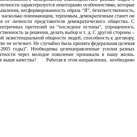
еризуется некоторыми особенностями, которые
шления, несформированность образа “Я”, безответственность,
то, насколько понимающим, терпимым, демократичным станет он
я от личности представителя демократического общества. С
оцентричных претензий на “последние истины”, упрощенного,
венность за решения, делать выбор и т. д. С другой стороны –
ой экзистенциальной общности людей, способность к договору,
знет. Не случайно была принята федеральная целевая
-2005 годы)”. Необходимы целенаправленные усилия разных
нтности через молодое поколение проникали в нашу жизнь.
ачества? Работая в этом направлении, необходимо