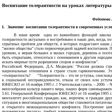
Воспитание толерантности на уроках литературы
Федот
I. Значение воспитания толерантности в современных усло
В наше время одна из важнейших функций школы – 
толерантности актуально и востребовано в наши дни, когда,
серьёзных проблем для обществ, в которых подрастают наши 
“жизни общества” стало первоочередной задачей воспитания. П
уровнях, к мерам больших и малых городов, деревень и посё
быть открытыми, относиться с пониманием к другим народам, 
искать мирные пути разрешения споров и кон
Российской Федерации, Д.А. Медведев: "Россия должна стр
национальные отношения в стране стали гармоничными. Эт
«толерантность? “Толерантность – это не уступка, снисхожде
к социальной несправедливости, отказа от своих или усту
ЮНЕСКО от 16 ноября 1995 г. // Учительская газета. – 2000.
многообразия культур нашего мира, наших форм самовыражен
5.61. Генеральной Конференции ЮНЕСКО от
менталитет российских граждан, как, впрочем, и граждан дру
ситуация в многонациональном обществе становится питатель
и открытого межнационального конфликта. Построение циви
человеческие ресурсы, требует изменения принципа общест