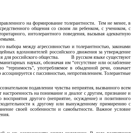
авленного на формирование толерантности. Тем не менее, в
средственного общения со своим ли ребенком, с учеником, с
оритарного, интолерантного поведения, вызывая адекватную
уемыми.
го выбора между агрессивностью и толерантностью, законами
идейных вдохновителей российского движения за утверждение
нятия для российского общества. В русском языке существуют
манитарных науках, обозначая им “отсутствие или ослабление
о “терпимость”, употребляемое в обыденной речи, означает
о ассоциируется с пассивностью, непротивлением. Толерантные
сознательном подавлении чувства неприятия, вызванного всем
ет настроенность на понимание и диалог с другим, признание и
о восприятия другого (неприятие, осуждение) и позитивного
нисходительности к другому или вынужденному примирению с
ранение своей особенности и самобытности. Важное условие
ения.