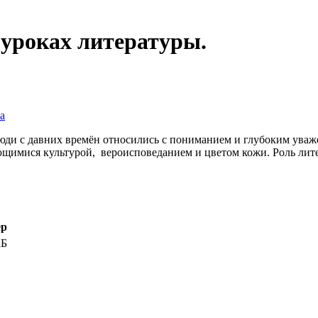
 уроках литературы.
а
 люди с давних времён относились с пониманием и глубоким ува
ющимися культурой, вероисповеданием и цветом кожи. Роль ли
ер
КБ