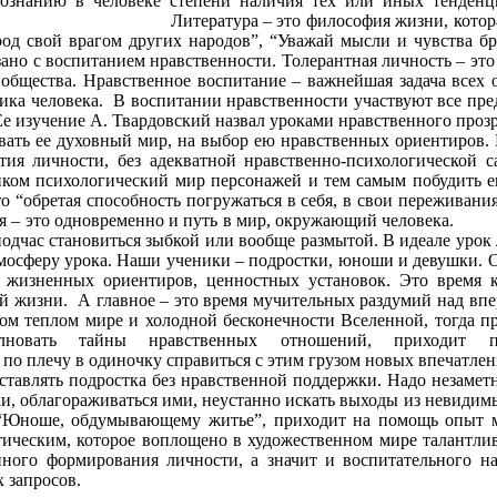
ознанию в человеке степени наличия тех или иных тенденц
юдьми. Литература – это философия жизни, которая учи
род свой врагом других народов”, “Уважай мысли и чувства б
 с воспитанием нравственности. Толерантная личность – это 
 общества. Нравственное воспитание – важнейшая задача всех 
лика человека. В воспитании нравственности участвуют все пре
роблемам морали. Ее изучение А. Твардовски
мир, на выбор ею нравственных ориентиров. Но нравс
тия личности, без адекватной нравственно-психологической 
ком психологический мир персонажей и тем самым побудить е
о “обретая способность погружаться в себя, в свои переживан
уть в себя – это одновременно и путь в мир, окружающи
подчас становиться зыбкой или вообще размытой. В идеале уро
мосферу урока. Наши ученики – подростки, юноши и девушки. 
а жизненных ориентиров, ценностных установок. Это время 
й жизни. А главное – это время мучительных раздумий над вп
ом теплом мире и холодной бесконечности Вселенной, тогда п
овать тайны нравственных отношений, приходит пер
с этим грузом новых впечатлений и раздумий.
тавлять подростка без нравственной поддержки. Надо незаметн
, облагораживаться ими, неустанно искать выходы из невидимы
. “Юноше, обдумывающему житье”, приходит на помощь опыт 
тическим, которое воплощено в художественном мире талантли
нного формирования личности, а значит и воспитательного на
озрастание духовных запросов. Нравствен