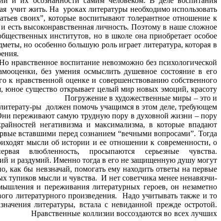
ий и их осознанности самим человеком. В деле воспитания
т жить. На уроках литературы необходимо использовать
ратьев своих”, которые воспитывают толерантное отношение к
и есть высоконравственная личность. Поэтому в наше сложное
общественных институтов, но в школе она приобретает особое
дметы, но особенно большую роль играет литература, которая в
й назвал уроками нравственного прозрения.
твенное воспитание невозможно без психологической
самооценки, без умения осмыслить душевное состояние в его
го к нравственной оценке и совершенствованию собственного
ия, юное существо открывает целый мир новых эмоций, красоту
й человека. Погружение в художественные миры – это и
к литерату-ры должен помочь учащимся в этом деле, требующем
Они переживают самую трудную пору в духовной жизни – пору
крайностей негативизма и максимализма, в которые впадают
ервые вставшими перед сознанием “вечными вопросами”. Тогда
риходят мысли об истории и ее отношении к современности, о
вая влюбленность, просыпаются серьезные чувства.
 Именно тогда в его не защищенную душу могут
о, как бы невзначай, помогать ему находить ответы на первые
х тупиков мысли и чувства. И нет советчика менее ненавязчи-
мышления и переживания литературных героев, он незаметно
вого литературного произведения. Надо учитывать также и то
значения литературы, встала с невиданной прежде остротой.
ные коллизии воссоздаются во всех лучших