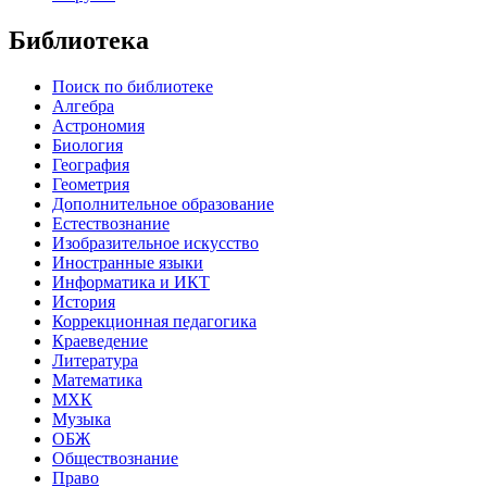
Библиотека
Поиск по библиотеке
Алгебра
Астрономия
Биология
География
Геометрия
Дополнительное образование
Естествознание
Изобразительное искусство
Иностранные языки
Информатика и ИКТ
История
Коррекционная педагогика
Краеведение
Литература
Математика
МХК
Музыка
ОБЖ
Обществознание
Право