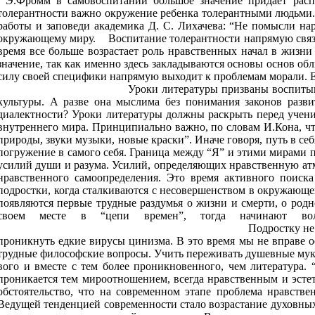
Э.Фромм в самовоспитании большое значение придает расп
толерантности важно окружение ребенка толерантными л
работы и заповеди академика Д. С. Лихачева: “Не помысли на
окружающему миру. Воспитание толерантности напрямую связано
время все больше возрастает роль нравственных начал в жизни
значение, так как именно здесь закладываются основы основ об
силу своей специфики напрямую выходит к п
Уроки литературы призваны воспитывать ее духовный 
культуры. А разве она мыслима без понимания законов разви
диалектности? Уроки литературы должны раскрыть перед учени
внутреннего мира. Принципиально важно, по словам И.Кона, чт
природы, звуки музыки, новые краски”. Иначе говоря, п
погружение в самого себя. Граница между “Я” и этими мирами 
усилий души и разума. Усилий, определяющих нравственную ат
нравственного самоопределения. Это время активного поиск
подростки, когда сталкиваются с несовершенством в окружающе
появляются первые трудные раздумья о жизни и смерти, о родн
своем месте в “цепи времен”, тогда начинают волн
Подростку не по плечу в одиночку справиться 
проникнуть едкие вирусы цинизма. В это время мы не вправе ос
трудные философские вопросы. Учить переживать душевные муки
вого и вместе с тем более проникновенного, чем литература
проникается тем мироотношением, всегда нравственным и эсте
обстоятельство, что на современном этапе проблема нравстве
Ведущей тенденцией современности стало в