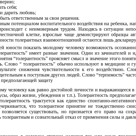
оверию;
ть себя;
и дарить любовь;
я быть ответственным за свои решения.
 потенциалом воспитательного воздействия на ребенка, напр
происходит с неимоверным трудом. Находясь в ситуации непо
лестничной клетке, взрослые чаще демонстрируют образцы авт
ценности толерантных взаимоотношений остаются лишь декларир
ней юности показать молодому человеку возможность осознанно
ерантность” имеет разные значения. Один из зачинателей и 
онятия “толерантность” проясняет смысл и значение этого по
ть. Слово “ толерантность” обычно используют в медицине и гу
зультате снижения чувствительности к его воздействию. Слов
одительным к поступкам других людей. Слово “терпимость” част
, предполагающей защиту
гому человеку как равно достойной личности и выражающееся в 
кусы, образ жизни, убеждения и т.п.). Толерантность предполага
толерантность трактуется как единство спонтанно-негативног
одчеркивается, что толерантное принятие не тождественно с
позволяется существовать, но признается его право на сох
ь толерантным и сознательный отказ от применения силы и давл