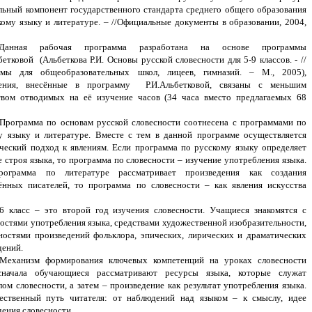
льный компонент государственного стандарта среднего общего образования
кому языку и литературе. – //Официальные документы в образовании, 2004,
Данная рабочая программа разработана на основе программы
етковой (Альбеткова Р.И. Основы русской словесности для 5-9 классов. - //
ммы для общеобразовательных школ, лицеев, гимназий. – М., 2005),
ния, внесённые в программу Р.И.Альбетковой, связаны с меньшим
твом отводимых на её изучение часов (34 часа вместо предлагаемых 68
Программа по основам русской словесности соотнесена с программами по
у языку и литературе. Вместе с тем в данной программе осуществляется
ческий подход к явлениям. Если программа по русскому языку определяет
е строя языка, то программа по словесности – изучение употребления языка.
рограмма по литературе рассматривает произведения как создания
ённых писателей, то программа по словесности – как явления искусства
6 класс – это второй год изучения словесности. Учащиеся знакомятся с
остями употребления языка, средствами художественной изобразительности,
остями произведений фольклора, эпических, лирических и драматических
дений.
Механизм формирования ключевых компетенций на уроках словесности
 сначала обучающиеся рассматривают ресурсы языка, которые служат
лом словесности, а затем – произведение как результат употребления языка.
ественный путь читателя: от наблюдений над языком – к смыслу, идее
дения словесности.