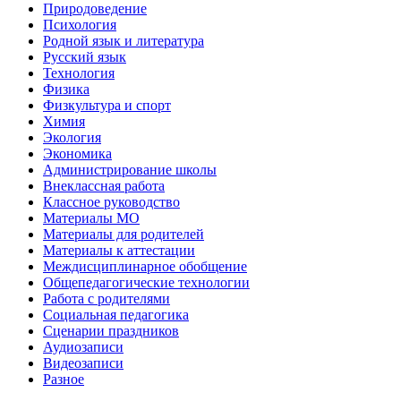
Природоведение
Психология
Родной язык и литература
Русский язык
Технология
Физика
Физкультура и спорт
Химия
Экология
Экономика
Администрирование школы
Внеклассная работа
Классное руководство
Материалы МО
Материалы для родителей
Материалы к аттестации
Междисциплинарное обобщение
Общепедагогические технологии
Работа с родителями
Социальная педагогика
Сценарии праздников
Аудиозаписи
Видеозаписи
Разное