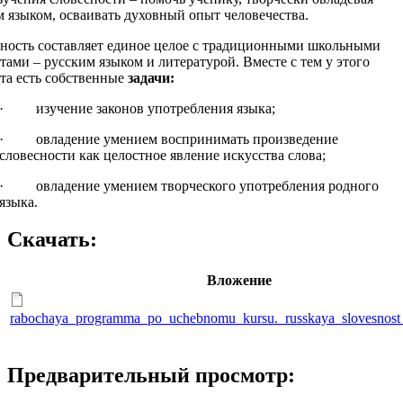
 языком, осваивать духовный опыт человечества.
ность составляет единое целое с традиционными школьными
тами – русским языком и литературой. Вместе с тем у этого
та есть собственные
задачи:
· изучение законов употребления языка;
· овладение умением воспринимать произведение
словесности как целостное явление искусства слова;
· овладение умением творческого употребления родного
языка.
Скачать:
Вложение
rabochaya_programma_po_uchebnomu_kursu._russkaya_slovesnost_
Предварительный просмотр: