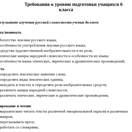
Требования к уровню подготовки учащихся 6
класса
езультате изучения русской словесности ученик должен
ть/понимать
богатство лексики русского языка;
особенности употребления лексики русского языка;
средства художественной изобразительности и их роль;
эпические жанры народной словесности и особенности их языка;
особенности языка эпических, лирических и драматических произведений;
еть
определять лексическое значение слова;
определять виды лексических единиц;
находить в текстах и определять роль изобразительных средств;
различать жанры народной словесности;
различать эпические, лирические и драматические произведения;
ирование и чтение
выразительно читать тексты различной эмоциональной окраски и различных
жанров;
пересказывать прозу;
работать со словарями;