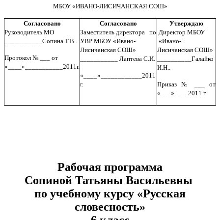
МБОУ «ИВАНО-ЛИСИЧАНСКАЯ СОШ»
Согласовано
Согласовано
Утверждаю
Руководитель МО
Заместитель директора по
Директор МБОУ
___________Сопина Т.В..
УВР МБОУ «Ивано-
«Ивано-
Лисичанская СОШ»
Лисичанская СОШ»
Протокол № ___ от
___________ Лаптева С.И.
__________Галайко
«____»___________2011г.
И.Н..
«____»____________2011
г.
Приказ № ___ от
«___»____2011 г.
Рабочая программа
Сопиной Татьяны Васильевны
по учебному курсу «Русская
словесность»