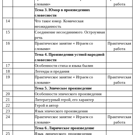
словами»
работа
Тема 3. Юмор в произведениях
словесности
14
Что такое юмор. Комическая
неожиданность
15
Соединение несоединимого. Остроумная
речь
16
Практическое занятие « Играем со
Практическая
словами»
работа
Тема 4. Произведения устной народной
словесности
17
Особенности стиха и языка былин
18
Легенды и предания
19
Практическое занятие « Играем со
Практическая
словами»
работа
Тема 5. Эпическое произведение
20
Особенности эпического произведения
21
Литературный герой, его характер
22
Герой и автор
23
Язык эпического произведения
24
Практическое занятие « Играем со
Практическая
словами»
работа
Тема 6. Лирическое произведение
25
Язык лирического произведения