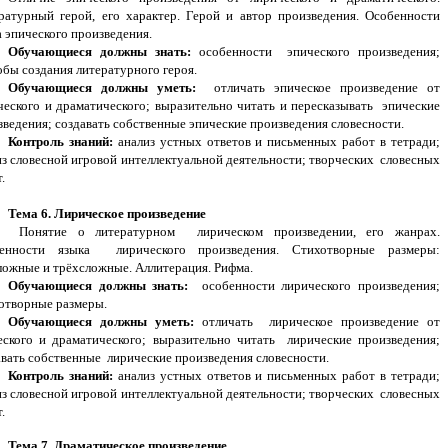
ратурный герой, его характер. Герой и автор произведения. Особенности
а эпического произведения.
Обучающиеся должны знать:
особенности эпического произведения;
обы создания литературного героя.
Обучающиеся должны уметь:
отличать эпическое произведение от
ческого и драматического; выразительно читать и пересказывать эпические
зведения; создавать собственные эпические произведения словесности.
Контроль знаний:
анализ устных ответов и письменных работ в тетради;
из словесной игровой интеллектуальной деятельности; творческих словесных
.
Тема 6. Лирическое произведение
Понятие о литературном лирическом произведении, его жанрах.
енности языка лирического произведения. Стихотворные размеры:
ложные и трёхсложные. Аллитерация. Рифма.
Обучающиеся должны знать:
особенности лирического произведения;
отворные размеры.
Обучающиеся должны уметь:
отличать лирическое произведение от
еского и драматического; выразительно читать лирические произведения;
авать собственные лирические произведения словесности.
Контроль знаний:
анализ устных ответов и письменных работ в тетради;
из словесной игровой интеллектуальной деятельности; творческих словесных
.
Тема 7. Драматическое произведение