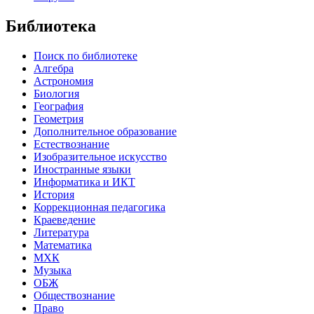
Библиотека
Поиск по библиотеке
Алгебра
Астрономия
Биология
География
Геометрия
Дополнительное образование
Естествознание
Изобразительное искусство
Иностранные языки
Информатика и ИКТ
История
Коррекционная педагогика
Краеведение
Литература
Математика
МХК
Музыка
ОБЖ
Обществознание
Право