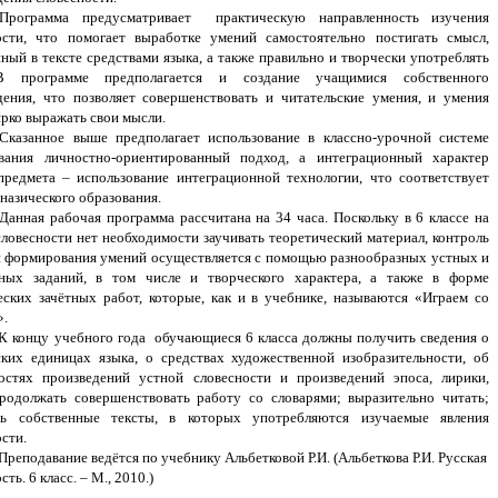
Программа предусматривает практическую направленность изучения
ости, что помогает выработке умений самостоятельно постигать смысл,
ный в тексте средствами языка, а также правильно и творчески употреблять
В программе предполагается и создание учащимися собственного
дения, что позволяет совершенствовать и читательские умения, и умения
ярко выражать свои мысли.
Сказанное выше предполагает использование в классно-урочной системе
вания личностно-ориентированный подход, а интеграционный характер
предмета – использование интеграционной технологии, что соответствует
назического образования.
Данная рабочая программа рассчитана на 34 часа. Поскольку в 6 классе на
словесности нет необходимости заучивать теоретический материал, контроль
и формирования умений осуществляется с помощью разнообразных устных и
ных заданий, в том числе и творческого характера, а также в форме
еских зачётных работ, которые, как и в учебнике, называются «Играем со
».
К концу учебного года обучающиеся 6 класса должны получить сведения о
ских единицах языка, о средствах художественной изобразительности, об
остях произведений устной словесности и произведений эпоса, лирики,
родолжать совершенствовать работу со словарями; выразительно читать;
ть собственные тексты, в которых употребляются изучаемые явления
сти.
Преподавание ведётся по учебнику Альбетковой Р.И. (Альбеткова Р.И. Русская
сть. 6 класс. – М., 2010.)