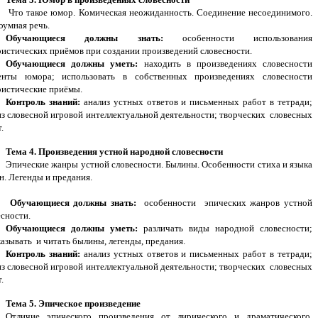
Что такое юмор. Комическая неожиданность. Соединение несоединимого.
оумная речь.
Обучающиеся должны знать:
особенности использования
истических приёмов при создании произведений словесности.
Обучающиеся должны уметь:
находить в произведениях словесности
енты юмора; использовать в собственных произведениях словесности
истические приёмы.
Контроль знаний:
анализ устных ответов и письменных работ в тетради;
из словесной игровой интеллектуальной деятельности; творческих словесных
.
Тема 4. Произведения устной народной словесности
Эпические жанры устной словесности. Былины. Особенности стиха и языка
н. Легенды и предания.
Обучающиеся должны знать:
особенности эпических жанров устной
есности.
Обучающиеся должны уметь:
различать виды народной словесности;
казывать и читать былины, легенды, предания.
Контроль знаний:
анализ устных ответов и письменных работ в тетради;
из словесной игровой интеллектуальной деятельности; творческих словесных
.
Тема 5. Эпическое произведение
Отличие эпического произведения от лирического и драматического.