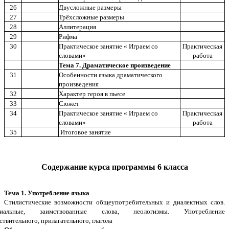
26
Двусложные размеры
27
Трёхсложные размеры
28
Аллитерация
29
Рифма
30
Практическое занятие « Играем со
Практическая
словами»
работа
Тема 7. Драматическое произведение
31
Особенности языка драматического
произведения
32
Характер героя в пьесе
33
Сюжет
34
Практическое занятие « Играем со
Практическая
словами»
работа
35
Итоговое занятие
Содержание курса программы 6 класса
Тема 1. Употребление языка
Стилистические возможности общеупотребительных и диалектных слов.
циальные, заимствованные слова, неологизмы. Употребление
твительного, прилагательного, глагола