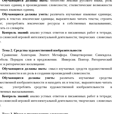
Обучающиеся должны знать:
богатство лексики русского языка; роль
ических единиц в произведениях словесности; стилистические возможности
енных языковых единиц.
Обучающиеся должны уметь:
различать изучаемые языковые единицы;
дить в текстах лексические единицы; выразительно читать тексты; строить
ог; употреблять лексические ресурсы в собственных высказываниях;
ать со словарём.
Контроль знаний:
анализ устных ответов и письменных работ в тетради;
из словесной игровой интеллектуальной деятельности; творческих словесных
.
Тема 2. Средства художественной изобразительности
Сравнение. Аллегория. Эпитет. Метафора. Олицетворение. Синекдоха.
рбола. Порядок слов в предложении. Инверсия. Повтор. Риторический
ос и риторическое восклицание.
Обучающиеся должны знать:
смысл изучаемых средств художественной
разительности и их роль в создании произведений словесности.
Обучающиеся должны уметь:
различать изучаемые средства
жественной изобразительности и находить их в текстах; выразительно читать
ты; употреблять средства художественной изобразительности в
твенных высказываниях.
Контроль знаний:
анализ устных ответов и письменных работ в тетради;
из словесной игровой интеллектуальной деятельности; творческих словесных
.
Тема 3. Юмор в произведениях словесности