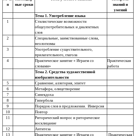
п
ные сроки
знаний и
умений
Тема 1. Употребление языка
1
Стилистические возможности
общеупотребительных и диалектных
слов
2
Специальные, заимствованные слова,
неологизмы
3
Употребление существительного,
прилагательного, глагола
4
Практическое занятие « Играем со
Практическая
словами»
работа
Тема 2. Средства художественной
изобразительности
5
Сравнение, аллегория, эпитет
6
Метафора, олицетворение
7
Синекдоха
8
Гипербола
9
Порядок слов в предложении. Инверсия
10
Повтор
11
Риторический вопрос и риторическое
восклицание
12
Антитеза
13
Практическое занятие « Играем со
Практическая