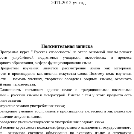
2011-2012 уч.год
Пояснительная записка
Программа курса " Русская словесность" на этапе основной школы решает
ности углублённой подготовки учащихся, включённых в процесс
арного образования, в сфере функционирования языка.
Предметом изучения является рассмотрение языка как материала
ости и произведения как явления искусства слова. Поэтому
цель
изучения
ости – помочь ученику, творчески овладевая родным языком, осваивать
й опыт человечества.
Словесность составляет единое целое с традиционными школьными
ами – русским языком и литературой. Вместе с тем у этого предмета есть
нные
задачи:
изучение законов употребления языка;
овладение умением воспринимать произведение словесности как целостное
явление искусства слова;
овладение умением творческого употребления родного языка.
В основе курса лежат положения федерального компонента государственного
та основного среднего образования по русскому языку и литературе