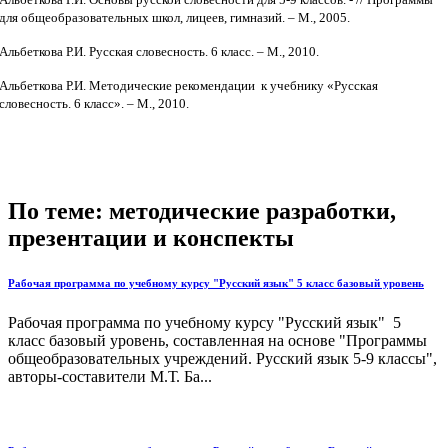
для общеобразовательных школ, лицеев, гимназий. – М., 2005.
Альбеткова Р.И. Русская словесность. 6 класс. – М., 2010.
Альбеткова Р.И. Методические рекомендации к учебнику «Русская
словесность. 6 класс». – М., 2010.
По теме: методические разработки,
презентации и конспекты
Рабочая программа по учебному курсу "Русский язык" 5 класс базовый уровень
Рабочая программа по учебному курсу "Русский язык" 5
класс базовый уровень, составленная на основе "Программы
общеобразовательных учреждений. Русский язык 5-9 классы",
авторы-составители М.Т. Ба...