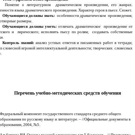
Понятие о литературном драматическом произведении, его жанрах.
енности языка драматического произведения. Характер героя в пьесе. Сюжет.
Обучающиеся должны знать:
особенности драматическом произведения;
отворные размеры.
Обучающиеся должны уметь:
отличать драматическое произведение от
еского и лирического; исполнять пьесу по ролям; создавать собственные
ки.
Контроль знаний:
анализ устных ответов и письменных работ в тетради;
из словесной игровой интеллектуальной деятельности; творческих словесных
.
Перечень учебно-методических средств обучения
Федеральный компонент государственного стандарта среднего общего
образования по русскому языку и литературе. – //Официальные документы в
образовании, 2004, №5.
Альбеткова Р.И. Основы русской словесности для 5-9 классов. - // Программы