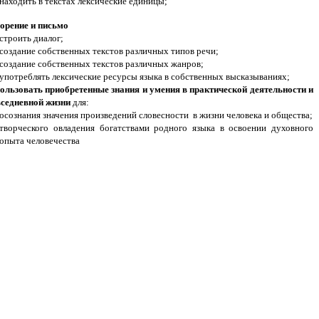
находить в текстах лексические единицы;
орение и письмо
строить диалог;
создание собственных текстов различных типов речи;
создание собственных текстов различных жанров;
употреблять лексические ресурсы языка в собственных высказываниях;
ользовать приобретенные знания и умения в практической деятельности и
седневной жизни
для:
осознания значения произведений словесности в жизни человека и общества;
творческого овладения богатствами родного языка в освоении духовного
опыта человечества