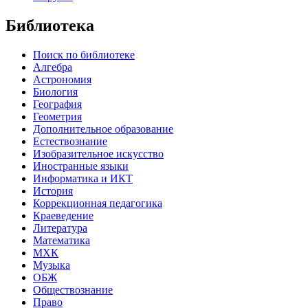
Библиотека
Поиск по библиотеке
Алгебра
Астрономия
Биология
География
Геометрия
Дополнительное образование
Естествознание
Изобразительное искусство
Иностранные языки
Информатика и ИКТ
История
Коррекционная педагогика
Краеведение
Литература
Математика
МХК
Музыка
ОБЖ
Обществознание
Право