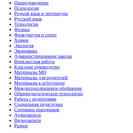
Природоведение
Психология
Родной язык и литература
Русский язык
Технология
Физика
Физкультура и спорт
Химия
Экология
Экономика
Администрирование школы
Внеклассная работа
Классное руководство
Материалы МО
Материалы для родителей
Материалы к аттестации
Междисциплинарное обобщение
Общепедагогические технологии
Работа с родителями
Социальная педагогика
Сценарии праздников
Аудиозаписи
Видеозаписи
Разное