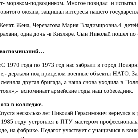
т- моряком-подводником. Многое повидал и испытал Н
овитого океана, защищал интересы нашего государств
нат. Жена, Череватова Мария Владимировна.4 детей- 
рахани, одна дочь -в Кизляре. Сын Николай пошел по с
 воспоминаний…
1970 года по 1973 год нас забрали в город Полярны
е,- держали под прицелом военные объекты НАТО. Зах
 сменяла другая бригада, а наша снова уходила в По
стоял»,- вспоминает армейские годы наш собеседник.
бота в колледже.
стя несколько лет Николай Герасимович вернулся в ро
985 году устроился в ПТУ мастером профессионально
оде, на фабрике. Педагог участвует с учащимися в кон