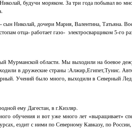
иколай, будучи моряком. За три года побывал во множ
а.
сын Николай, дочери Мария, Валентина, Татьяна. Вос
топам отца- работает газо- электросварщиком 5-го ра
й Мурманской области. Мы выходили на боевое дежур
одили в дружеские страны :Алжир,Египет,Тунис. Авто
лярный. Учений было много, выходили в Северный Лед
дной ему Дагестан, в г.Кизляр.
го обучения и вот уже много лет «выращивает» спец
курсах, ездит с ними по Северному Кавказу, по России