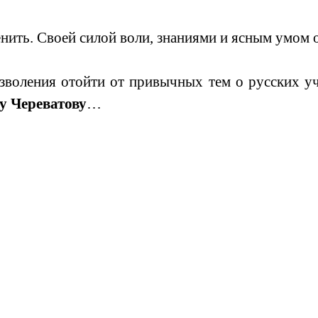
ить. Своей силой воли, знаниями и ясным умом о
озволения отойти от привычных тем о русских уч
у Череватову
…