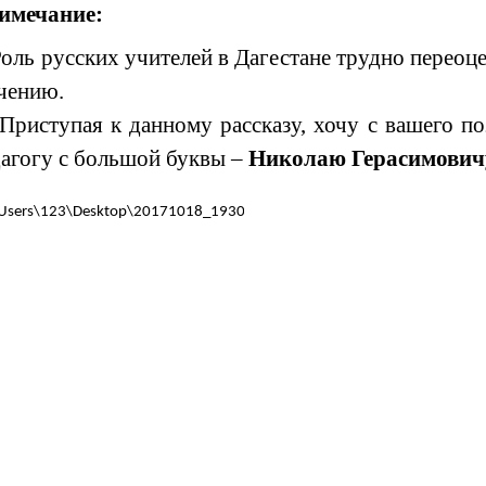
имечание:
ь русских учителей в Дагестане трудно переоцен
чению.
иступая к
данному рассказу, хочу с вашего п
дагогу с большой буквы –
Николаю Герасимович