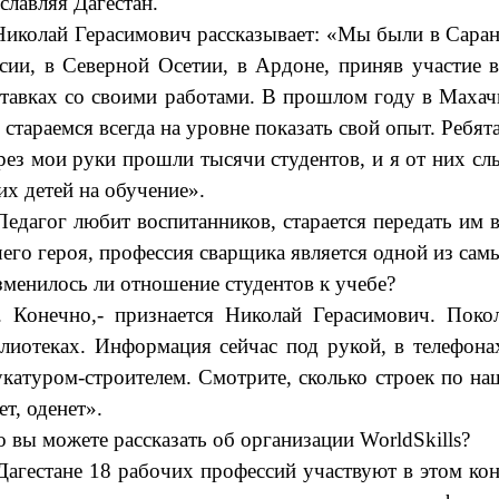
славляя Дагестан.
олай Герасимович рассказывает: «Мы были в Саранске
сии, в Северной Осетии, в Ардоне, приняв участие в
тавках со своими работами. В прошлом году в Махачк
стараемся всегда на уровне показать свой опыт. Ребят
ез мои руки прошли тысячи студентов, и я от них сл
их детей на обучение».
агог любит воспитанников, старается передать им вс
его героя, профессия сварщика является одной из сам
менилось ли отношение студентов к учебе?
. Конечно,- признается Николай Герасимович. Пок
лиотеках. Информация сейчас под рукой, в телефона
катуром-строителем. Смотрите, сколько строек по наш
ет, оденет».
о вы можете рассказать об организации WorldSkills?
Дагестане 18 рабочих профессий участвуют в этом к