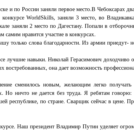
 и по России заняли первое место.В Чебоксарах два 
 конкурсе WorldSkills, заняли 3 место, во Владикав
але заняли 2 место по Дагестану. Попали в отборочн
ам самим нравится участие в конкурсах.
ышу только слова благодарности. Из армии приедут- 
е лучшие навыки. Николай Герасимович доходчиво объ
ых востребованных, она дает возможность профессиона
оление сменилось новым, желающим легко получать
х. Но ничто не дается без труда. Я ребятам говорю:
ей республике, по стране. Сварщик сейчас в цене. Пр
онкурсе. Наш президент Владимир Путин уделяет огро