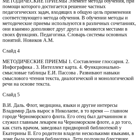
МЕТОДИЧЕСКИЕ ПРИЕМЫ Элемент метода обучения, при
помощи которого достигается решение частных
педагогических задач, входящих в общую цель применения
соответствующего метода обучения. В обучении методы и
методические приемы используются в различных сочетаниях,
они взаимно дополняют друг друга и меняются местами в
своих функциях. Педагогика. Словарь системы основных
понятий. Новиков А.М.
Слайд 4
МЕТОДИЧЕСКИЕ ПРИЕМЫ 1. Составление глоссария. 2.
Инфографика . 3. Интеллект карта. 4. Функционально-
смысловые таблицы Е.И. Пассова . Развивают навыки
смыслового чтения текста, диалогической и монологической
речи на основе текста.
Слайд 5
В.И. Даль. Флот, медицина, языки и другие интересы
Владимир Даль вырос в Николаеве, в то время — главном
городе Черноморского флота. Его отец был датчанином и
служил главным лекарем на Черноморском флоте, а до того,
как стать врачом, заведовал придворной библиотекой у
Екатерины II. Его родители владели несколькими языками, в
доме была хорошая библиотека. Дети получили блестящее