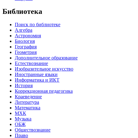
Библиотека
Поиск по библиотеке
Алгебра
Астрономия
Биология
География
Геометрия
Дополнительное образование
Естествознание
Изобразительное искусство
Иностранные языки
Информатика и ИКТ
История
Коррекционная педагогика
Краеведение
Литература
Математика
МХК
Музыка
ОБЖ
Обществознание
Право