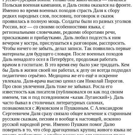
Польская военная кампания, и Даль снова оказался на фронте.
Именно во время военных походов страсть Даля к сбору
редких народных слов, пословиц, поговорок и сказок
проявилась в полную мощь. Солдаты были из разных уголков
России, все — со своими особенностями языка, с
региональными словечками, редкими оборотами речи,
присказками и прибаутками. Даль любил подсесть к ним
вечером у костра, прислушаться к разговорам, расспросить.
Чтобы ничего не забыть, делал записи. Так появились первые
материалы для будущего словаря. После военных походов
Даль ненадолго осел в Петербурге, продолжая работать
врачом в госпитале. В это время ему было уже тридцать. Кем
бы Даль в жизни своей ни работал, к делу он всегда подходил
педантично серьёзно. Медицина же его ещё и искренне
увлекала. Даля-врача высоко ценил сам Николай Пирогов.
Про свои увлечения Даль тоже не забывал. Росла его
известность как писателя (публиковался он как под своим
именем, так и под псевдонимом «казак Луганский»). Даль
часто бывал в столичных литературных салонах,
познакомился с Жуковским и Пушкиным. С Александром
Сергеевичем Даля сразу связало общее влечение к старинным
русским сказкам, песням и вообще к настоящей, исконно
русской народной речи. Именно Пушкин помог Далю
поверить в то, что сбор драгоценных крупиц живого языка не