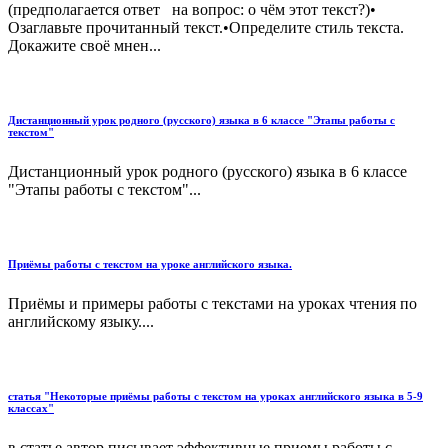
(предполагается ответ на вопрос: о чём этот текст?)•
Озаглавьте прочитанный текст.•Определите стиль текста.
Докажите своё мнен...
Дистанционный урок родного (русского) языка в 6 классе "Этапы работы с
текстом"
Дистанционный урок родного (русского) языка в 6 классе
"Этапы работы с текстом"...
Приёмы работы с текстом на уроке английского языка.
Приёмы и примеры работы с текстами на уроках чтения по
английскому языку....
статья "Некоторые приёмы работы с текстом на уроках английского языка в 5-9
классах"
в статье автор писывает эффективные приемы работы с