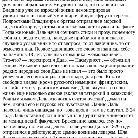
домашнее образование. Не удивительно, что старший сын
Владимир уже во взрослой жизни демонстрировал
удивительно пытливый ум и широчайшую сферу интересов.
Подростками Владимира с братом отправили в морской
кадетский корпус, потом они несколько лет служили на флоте.
Тогда же юный Даль начал сочинять стихи и прозу, понемногу
собирать редкие слова, народные прибаутки и присказки,
случайно услышанные то от матроса, то от лавочника, то от
ремесленника. Первое удивившее его слово он записал себе
на память в 18 лет, услышав от ямщика: «Замолаживает» —
Что-что? — переспросил Даль. — Пасмурнеет , — объяснил
ямщик. Никакой практической пользы в коллекционировании
редких народных слов Даль не искал — это было просто
увлечение, его восхищала простонародная речь. Кстати,
свободно владея (кроме русского) немецким, французским,
английским и украинским языками, Даль выучил за свою
жизнь ещё несколько языков (включая татарский и казахский).
Родным языком Даль всю жизнь считал русский, думал на
нём, любил его и глубоко его чувствовал. Данию Даль
навестил лишь однажды, но «зова крови» там не ощутил. В 24
года Даль оставил флот и поступил в Дерптский университет
на медицинский факультет. Врачевание казалось ему по-
настоящему полезным делом. После учёбы Даль в 1829 году
отправился в действующую армию военным лекарем. Шла
Русско-турецкая война. Только она закончилась — началась