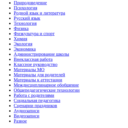
Природоведение
Психология
Родной язык и литература
Русский язык
Технология
Физика
Физкультура и спорт
Химия
Экология
Экономика
Администрирование школы
Внеклассная работа
Классное руководство
Материалы МО
Материалы для родителей
Материалы к аттестации
Междисциплинарное обобщение
Общепедагогические технологии
Работа с родителями
Социальная педагогика
Сценарии праздников
Аудиозаписи
Видеозаписи
Разное