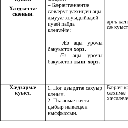
– Бæрæггæнæнтæ
Хатдзæгтæ
сæвæрут уæхицæн ацы
скæнын
.
дыууæ хъуыдыйадæй
аргъ кæ
иуæй пайда
сæ куыс
кæнгæйæ:
Æз ацы урочы
бакуыстон
хорз.
Æз ацы урочы
бакуыстон
тынг
хорз.
Хæдзармæ
Бæрæг к
1. Ног дзырдтæ сахуыр
куыст.
сæхимæ
кæнын.
хæслæвæ
2. Пъланмæ гæсгæ
цыбыр нывæцæн
ныффыссын.