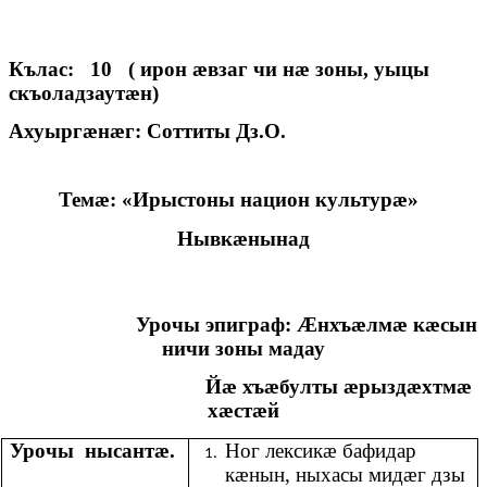
Кълас: 10 ( ирон æвзаг чи нæ зоны, уыцы
скъоладзаутæн)
Ахуыргæнæг: Соттиты Дз.О.
Темæ: «Ирыстоны национ культурæ»
Нывкæнынад
Урочы эпиграф: Æнхъæлмæ кæсын
ничи зоны мадау
Йæ хъæбулты æрыздæхтмæ
хæстæй
Урочы нысантæ.
Ног лексикæ бафидар
кæнын, ныхасы мидæг дзы