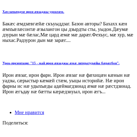
Хæслæвæрдтæ ирон æвзаджы уроктæм.
Бакæс æмдзæвгæйæ скъуыддзаг. Базон авторы? Бахахх кæн
æмхъæлæсонтæ æзылангон цы дзырдты сты, уыдон.Дæумæ
дзурын мæ бæлас,Мæ цард æмæ мæ дарæг.Фехъус, мæ хур, мæ
ныхас.Радзурон дын мæ зарæг....
Урок-презентаци: "15 - май ирон æвзаджы æмæ литературæйы бæрæгбон".
Ирон æвзаг, ирон фарн. Ирон æвзаг нæ фæхицæн кæнын нæ
уадзы, сæрыстыр кæмæй стæм, уыцы историйæ. Нæ ирон
фарны ис нæ удыхъæды адæймагдзинад æмæ нæ рæстдзинад.
Ирон æгъдау нæ бæтты кæрæдзиуыл, ирон æгъ...
Мне нравится
Поделиться: