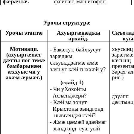
фæрæзтæ.
фæйнæг, магнитофон.
Урочы структурæ
Урочы этаптæ
Ахуыргæнæджы
Скъола
архайд.
куыс
Мотиваци.
хъусынц
- Бакæсут, байхъусут
(ахуыргæнæг
зарæгмæ
зарæджы
дæтты ног темæ
кæсынц
скъуыддзагмæ æмæ
бамбарынæн
презента
зæгъут кæй тыххæй у?
æххуыс чи у
Зарæг æ
ахæм æрмæг.)
рис )
(слайд 1)
- Чи уХохойты
Аслæнджери?
дзуапп
дæттынц
- Кæй ма зонут
Ирыстоны зындгонд
нывгæнджытæй?
- Æмæ цæмæй адæймаг
зындгонд суа, уый