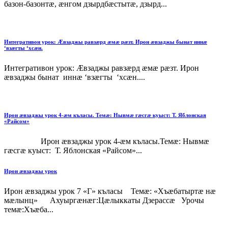
базон-базонтæ, æнгом дзырдбæстытæ, дзырд...
Интегративон урок: Æвзаджы равзæрд æмæ рæзт. Ирон æвзаджы бынат иннæ
‘взæгты ‘хсæн.
Интегративон урок: Æвзаджы равзæрд æмæ рæзт. Ирон
æвзаджы бынат иннæ ‘взæгты ‘хсæн....
Ирон æвзаджы урок 4-æм къласы. Темæ: Нывмæ гæсгæ куыст: Т. Яблонская
«Райсом»
Ирон æвзаджы урок 4-æм къласы.Темæ: Нывмæ
гæсгæ куыст: Т. Яблонская «Райсом»...
Ирон æвзаджы урок
Ирон æвзаджы урок 7 «Г» къласы Темæ: «Хъæбатыртæ нæ
мæлынц» Ахуыргæнæг:Цæлыккаты Дзерассæ Урочы
темæ:Хъæба...