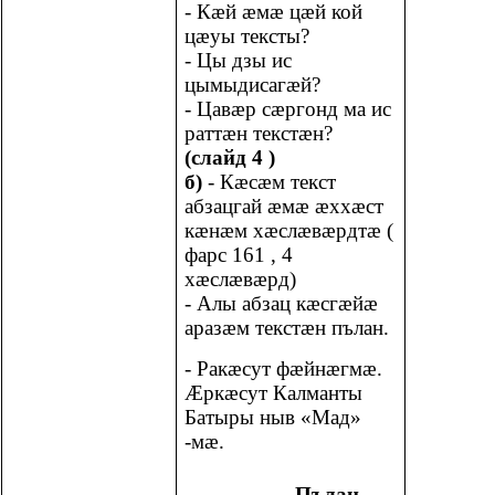
- Кæй æмæ цæй кой
цæуы тексты?
- Цы дзы ис
цымыдисагæй?
- Цавæр сæргонд ма ис
раттæн текстæн?
(слайд 4 )
б)
- Кæсæм текст
абзацгай æмæ æххæст
кæнæм хæслæвæрдтæ (
фарс 161 , 4
хæслæвæрд)
- Алы абзац кæсгæйæ
аразæм текстæн пълан.
- Ракæсут фæйнæгмæ.
Æркæсут Калманты
Батыры ныв «Мад»
-мæ.
Пълан –