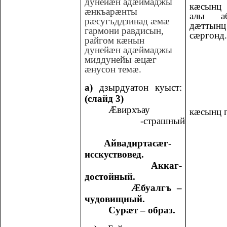
дунейæн адæймаджы
кæсын
æнкъарæнты
алы аб
рæсугъддзинад æмæ
дæттынц
гармони равдисын,
сæргонд.
райгом кæнын
дунейæн адæймаджы
миддунейы æцæг
æнусон темæ.
а)
дзырдуатон куыст:
(слайд 3)
Æвирхъау
кæсынц п
-страшный
Айвадиртасæг-
исскуствовед.
Аккаг-
достойный.
Æбуалгъ –
чудовищный.
Сурæт – образ.