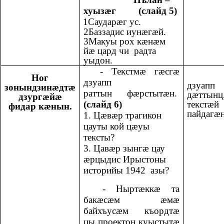
хуызæг (слайд 5)
1Саударæг ус.
2Баззадис иунæгæй.
3Макуы рох кæнæм
йæ цард чи радта
уыдон.
- Текстмæ гæсгæ
Ног
дзуапп
дзуапп
зонындзинæдтæ
раттын
фæрстытæн.
дæттынц
дзургæйæ
текстæй
(слайд 6)
фидар кæнын.
пайдагæ
1. Цæвæр трагикон
цауты кой цæуы
тексты?
3. Цавæр зынгæ цау
æрцыдис Ирыстоны
историйы 1942 азы?
- Ныртæккæ та
бакæсæм æмæ
байхъусæм къордтæ
цы проектон куыстытæ