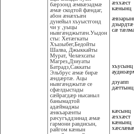
æххæст
бæрзонд æмвæзадмæ
кæнынц
æмæ скодтой фæндаг,
абон æнæхъæн
æвзарын
дунейыл хъуыстгонд
дзырдт
чи у ,уыцы
сæ тæлм
нывгæнджытæн.Уыдон
сты: Хетæгкаты
Хъазыбег,Бедойты
Шалва, Джыккайты
Мурат, Челæхсаты
Магрез,Дзиуаты
хъусынц
Батрадз,Саккаты
аудиоæ
Эльбрус æмæ бирæ
æндæртæ. Ацы
дзуапп
нывгæнджытæ се
дæттынц
сфæлдыстады
сæйрагдæр нысаныл
банымадтой
адæймаджы
кæсын
æнкъарæнты
æххæст
рæсугъддзинад æмæ
кæнынц
гармони равдисын,
хæслæвæ
райгом кæнын