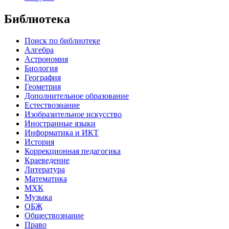
Библиотека
Поиск по библиотеке
Алгебра
Астрономия
Биология
География
Геометрия
Дополнительное образование
Естествознание
Изобразительное искусство
Иностранные языки
Информатика и ИКТ
История
Коррекционная педагогика
Краеведение
Литература
Математика
МХК
Музыка
ОБЖ
Обществознание
Право