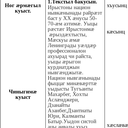
1.Текстыл бакусын.
Ног æрмæгыл
хъусынц
Ирыстоны национ
куыст.
нывкæнынады райрæзт
баст у ХХ æнусы 50-
70-æм азтимæ. Уыцы
рæстæг Ирыстонмæ
кæсынц
æрыздæхтысты,
Мæскуы æмæ
Ленинграды уæлдæр
профессионалон
ахуырад чи райста,
уыцы æрыгон
курдиатджын
нывгæнджытæ.
Национ нывгæнынады
фыццаг минæвæрттæ
уыдысты Тугъанты
Чиныгимæ
Махарбег, Хохты
куыст
Аслæнджери,
Дзанайты
Азанбег,Дзантиаты
Юри, Калманты
Батыр.Уыдон систой
хæслæвæ
ацы аивады хуыз