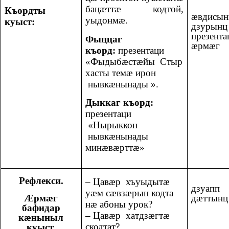
бацæттæ кодтой,
Къордты
æвдисын
уыдонмæ.
куыст:
дзурынц
презента
Фыццаг
æрмæг
къорд:
презентаци
«Фыдыбæстæйы Стыр
хасты темæ ирон
нывкæнынады ».
Дыккаг къорд:
презентаци
«Нырыккон
нывкæнынады
минæвæрттæ»
Рефлекси.
– Цавæр хъуыдытæ
дзуапп
уæм сæвзæрын кодта
Æрмæг
дæттынц
нæ абоны урок?
бафидар
– Цавæр хатдзæгтæ
кæныныл
скодтат?
куыст.