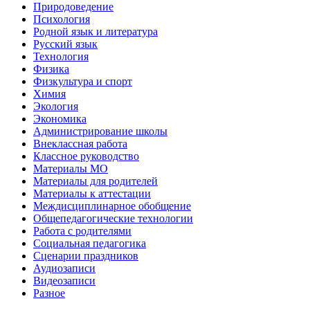
Природоведение
Психология
Родной язык и литература
Русский язык
Технология
Физика
Физкультура и спорт
Химия
Экология
Экономика
Администрирование школы
Внеклассная работа
Классное руководство
Материалы МО
Материалы для родителей
Материалы к аттестации
Междисциплинарное обобщение
Общепедагогические технологии
Работа с родителями
Социальная педагогика
Сценарии праздников
Аудиозаписи
Видеозаписи
Разное