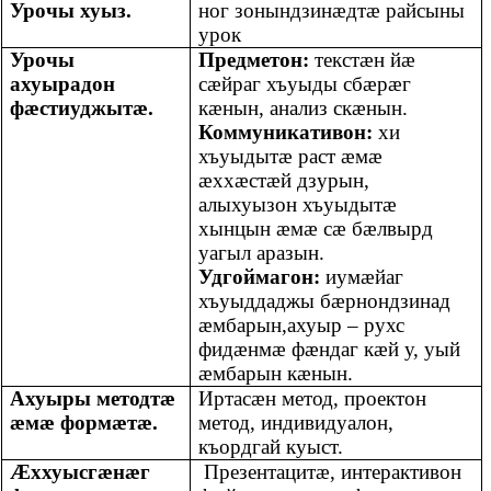
Урочы хуыз.
ног зонындзинæдтæ райсыны
урок
Урочы
Предметон:
текстæн йæ
ахуырадон
сæйраг хъуыды сбæрæг
фæстиуджытæ.
кæнын, анализ скæнын.
Коммуникативон:
хи
хъуыдытæ раст æмæ
æххæстæй дзурын,
алыхуызон хъуыдытæ
хынцын æмæ сæ бæлвырд
уагыл аразын.
Удгоймагон:
иумæйаг
хъуыддаджы бæрнондзинад
æмбарын,ахуыр – рухс
фидæнмæ фæндаг кæй у, уый
æмбарын кæнын.
Ахуыры методтæ
Иртасæн метод, проектон
æмæ формæтæ.
метод, индивидуалон,
къордгай куыст.
Æххуысгæнæг
Презентацитæ, интерактивон