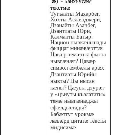
æ)
- Байхъусæм
текстмæ
Тугъанты Махарбег,
Хохты Аслæнджери,
Дзанайты Азанбег,
Дзантиаты Юри,
Калманты Батыр.
Национ нывкæнынады
фыццаг минæвæрттæ:
Цавæр темæтыл фыста
нывгæнæг? Цавæр
символ æмбæлы арæх
Дзантиаты Юрийы
нывты? Цы нысан
кæны? Цæуыл дзурæг
у «цъиуты къалатиты»
темæ нывгæнæджы
сфæлдыстады?
Бабæттут урокмæ
лæвæрд цитатæ тексты
мидисимæ