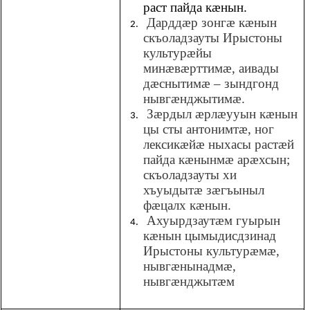
раст пайда кæнын.
Дарддæр зонгæ кæнын
скъоладзауты Ирыстоны
культурæйы
минæвæрттимæ, аивады
дæснытимæ – зындгонд
нывгæнджытимæ.
Зæрдыл æрлæууын кæнын
цы сты антонимтæ, ног
лексикæйæ ныхасы растæй
пайда кæнынмæ арæхсын;
скъоладзауты хи
хъуыдытæ зæгъыныл
фæцалх кæнын.
Ахуырдзаутæм гуырын
кæнын цымыдисдзинад
Ирыстоны культурæмæ,
нывгæнынадмæ,
нывгæнджытæм