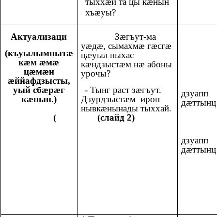
тыххæй та цы кæнын
хъæуы?
Актуализаци
Зæгъут-ма
уæдæ, сымахмæ гæсгæ
(къуылымпытæ
цæуыл ныхас
кæм æмæ
кæндзыстæм нæ абоны
цæмæн
урочы?
æййафдзысты,
уый сбæрæг
- Тынг раст зæгъут.
дзуапп
кæнын.)
Дзурдзыстæм ирон
дæттынц
нывкæнынады тыххай.
( (слайд 2)
дзуапп
дæттынц