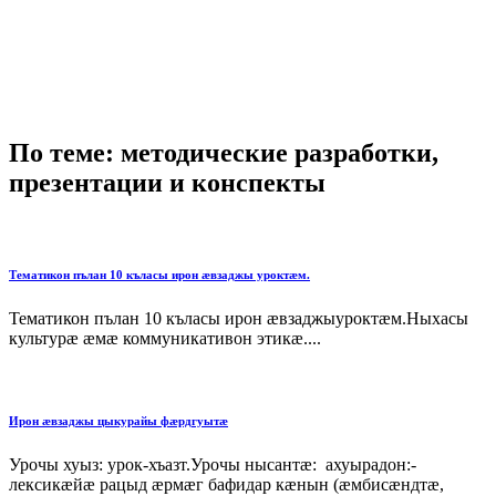
По теме: методические разработки,
презентации и конспекты
Тематикон пълан 10 къласы ирон æвзаджы уроктæм.
Тематикон пълан 10 къласы ирон æвзаджыуроктæм.Ныхасы
культурæ æмæ коммуникативон этикæ....
Ирон æвзаджы цыкурайы фæрдгуытæ
Урочы хуыз: урок-хъазт.Урочы нысантæ: ахуырадон:-
лексикæйæ рацыд æрмæг бафидар кæнын (æмбисæндтæ,