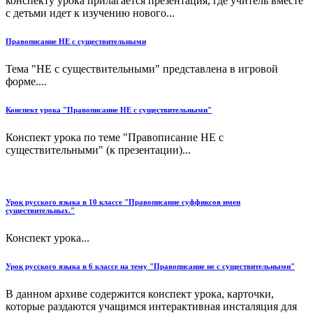
конспекту урока прилагается презентация, где учитель вместе
с детьми идет к изучению нового...
Правописание НЕ с существительными
Тема "НЕ с существительными" представлена в игровой
форме....
Конспект урока "Правописание НЕ с существительными"
Конспект урока по теме "Правописание НЕ с
существительными" (к презентации)...
Урок русского языка в 10 классе "Правописание суффиксов имен
существительных."
Конспект урока...
Урок русского языка в 6 классе на тему "Правописание не с существительными"
В данном архиве содержится конспект урока, карточки,
которые раздаются учащимся интерактивная инсталяция для