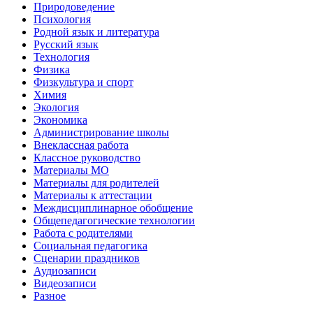
Природоведение
Психология
Родной язык и литература
Русский язык
Технология
Физика
Физкультура и спорт
Химия
Экология
Экономика
Администрирование школы
Внеклассная работа
Классное руководство
Материалы МО
Материалы для родителей
Материалы к аттестации
Междисциплинарное обобщение
Общепедагогические технологии
Работа с родителями
Социальная педагогика
Сценарии праздников
Аудиозаписи
Видеозаписи
Разное