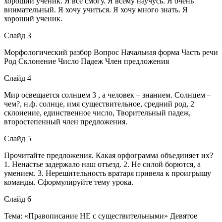
хороший ученик. Я всё смогу. Я всему научусь. Я очень
внимательный. Я хочу учиться. Я хочу много знать. Я
хороший ученик.
Слайд 3
Морфологический разбор Вопрос Начальная форма Часть речи
Род Склонение Число Падеж Член предложения
Слайд 4
Мир освещается солнцем 3 , а человек – знанием. Солнцем –
чем?, н.ф. солнце, имя существительное, средний род, 2
склонение, единственное число, Творительный падеж,
второстепенный член предложения.
Слайд 5
Прочитайте предложения. Какая орфограмма объединяет их?
1. Ненастье задержало наш отъезд. 2. Не силой борются, а
умением. 3. Нерешительность вратаря привела к проигрышу
команды. Сформулируйте тему урока.
Слайд 6
Тема: «Правописание НЕ с существительными» Девятое