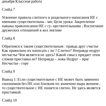
декабря Классная работа
Слайд 7
Усвоение правила слитного и раздельного написания НЕ с
именами существительны - ми; Цели урока: Закрепление
навыка правописания НЕ с су- ществительными ; Воспитание
дружеских отношений в кол лективе
Слайд 8
Обратимся к таким существительным : правда друг счастье
Как правильно их написать с не ? Слитно? Неправда недруг
несчастье Чем является не здесь? Какой смысл придает этим
словам приставка не? Неправда – ложь Недруг – враг
Несчастье - горе
Слайд 9
Вывод 1: Если существительное с НЕ может быть заменено
синонимом без НЕ или близким по значению выра жением ,
то существительное с НЕ пишется слитно. Не здесь является
приставкой.
Слайд 10