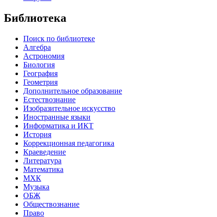
Библиотека
Поиск по библиотеке
Алгебра
Астрономия
Биология
География
Геометрия
Дополнительное образование
Естествознание
Изобразительное искусство
Иностранные языки
Информатика и ИКТ
История
Коррекционная педагогика
Краеведение
Литература
Математика
МХК
Музыка
ОБЖ
Обществознание
Право