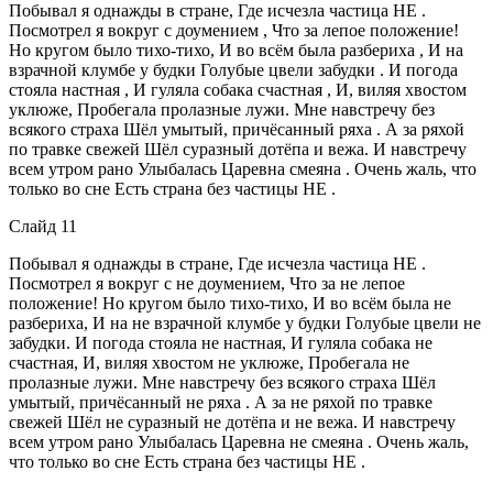
Побывал я однажды в стране, Где исчезла частица НЕ .
Посмотрел я вокруг с доумением , Что за лепое положение!
Но кругом было тихо-тихо, И во всём была разбериха , И на
взрачной клумбе у будки Голубые цвели забудки . И погода
стояла настная , И гуляла собака счастная , И, виляя хвостом
уклюже, Пробегала пролазные лужи. Мне навстречу без
всякого страха Шёл умытый, причёсанный ряха . А за ряхой
по травке свежей Шёл суразный дотёпа и вежа. И навстречу
всем утром рано Улыбалась Царевна смеяна . Очень жаль, что
только во сне Есть страна без частицы НЕ .
Слайд 11
Побывал я однажды в стране, Где исчезла частица НЕ .
Посмотрел я вокруг с не доумением, Что за не лепое
положение! Но кругом было тихо-тихо, И во всём была не
разбериха, И на не взрачной клумбе у будки Голубые цвели не
забудки. И погода стояла не настная, И гуляла собака не
счастная, И, виляя хвостом не уклюже, Пробегала не
пролазные лужи. Мне навстречу без всякого страха Шёл
умытый, причёсанный не ряха . А за не ряхой по травке
свежей Шёл не суразный не дотёпа и не вежа. И навстречу
всем утром рано Улыбалась Царевна не смеяна . Очень жаль,
что только во сне Есть страна без частицы НЕ .