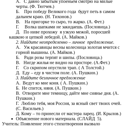
А. С давно забытым упоеньем смотрю на милые
черты. (Ф. Тютчев.)
Б. Про победу Великого года будут петь в самом
дальнем краю. (Н. Тихонов.)
В. На пригорке то сыро, то жарко. (А. Фет.)
Г. Волка шапками не закидаешь. (Пословица.)
Д. По ниве прохожу я узкую межой, поросшей
кашкою и цепкой лебедой. (А. Майков.)
2. Найдите неопределенно – личное предложение.
А. Уж красавицы весны колесница золотая мчится с
горной вышины. (А. Майков.)
Б. Ради розы терпят и шипы. (Пословица.)
В. Нигде жилья не видно на просторе. (А.Фет.)
Г. Со скрипом опустили трап. ( А Толстой.)
Д. Еду – еду в чистом поле. (А. Пушкин.)
3. Найдите безличное предложение
А. Ведут ко мне коня. ( А. Пушкин.)
Б. Не спится, няня. (А. Пушкин.)
В. Отворите мне темницу, дайте мне сиянье дня. (А.
Пушкин.)
Г. Люблю тебя, моя Россия, за ясный свет твоих очей.
(С. Васильев.)
Д. Кому – то принесли от мастера ларец. (И. Крылов.)
Объяснение нового материала. (СЛАЙД 5).
Учитель: Появление этого стихотворения вызвало