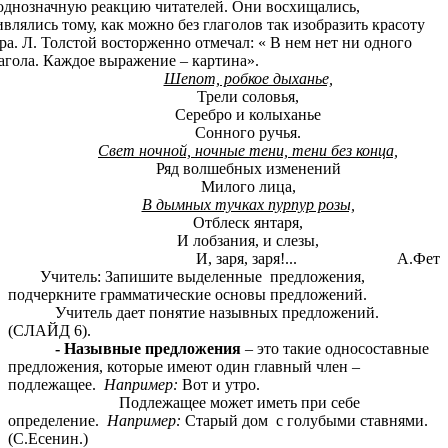
однозначную реакцию читателей. Они восхищались,
ивлялись тому, как можно без глаголов так изобразить красоту
ра. Л. Толстой восторженно отмечал: « В нем нет ни одного
агола. Каждое выражение – картина».
Шепот, робкое дыханье,
Трели соловья,
Серебро и колыханье
Сонного ручья.
Свет ночной, ночные тени, тени без конца,
Ряд волшебных изменений
Милого лица,
В дымных тучках пурпур розы,
Отблеск янтаря,
И лобзания, и слезы,
И, заря, заря!... А.Фет
Учитель: Запишите выделенные предложения,
подчеркните грамматические основы предложений.
Учитель дает понятие назывных предложений.
(СЛАЙД 6).
- Назывные предложения
– это такие односоставные
предложения, которые имеют один главный член –
подлежащее.
Например:
Вот и утро.
Подлежащее может иметь при себе
определение.
Например:
Старый дом с голубыми ставнями.
(С.Есенин.)