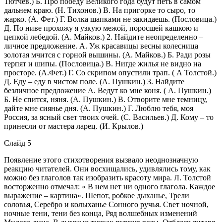
Тютчев.) Б. Про победу Великого года будут петь в самом
дальнем краю. (Н. Тихонов.) В. На пригорке то сыро, то
жарко. (А. Фет.) Г. Волка шапками не закидаешь. (Пословица.)
Д. По ниве прохожу я узкую межой, поросшей кашкою и
цепкой лебедой. (А. Майков.) 2. Найдите неопределенно –
личное предложение. А. Уж красавицы весны колесница
золотая мчится с горной вышины. (А. Майков.) Б. Ради розы
терпят и шипы. (Пословица.) В. Нигде жилья не видно на
просторе. (А.Фет.) Г. Со скрипом опустили трап. ( А Толстой.)
Д. Еду – еду в чистом поле. (А. Пушкин.) 3. Найдите
безличное предложение А. Ведут ко мне коня. ( А. Пушкин.)
Б. Не спится, няня. (А. Пушкин.) В. Отворите мне темницу,
дайте мне сиянье дня. (А. Пушкин.) Г. Люблю тебя, моя
Россия, за ясный свет твоих очей. (С. Васильев.) Д. Кому – то
принесли от мастера ларец. (И. Крылов.)
Слайд 5
Появление этого стихотворения вызвало неоднозначную
реакцию читателей. Они восхищались, удивлялись тому, как
можно без глаголов так изобразить красоту мира. Л. Толстой
восторженно отмечал: « В нем нет ни одного глагола. Каждое
выражение – картина». Шепот, робкое дыханье, Трели
соловья, Серебро и колыханье Сонного ручья. Свет ночной,
ночные тени, тени без конца, Ряд волшебных изменений