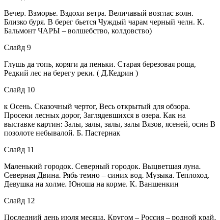
Вечер. Взморье. Вздохи ветра. Величавый возглас волн.
Близко буря. В берег бьется Чуждый чарам черный челн. К.
Бальмонт ЧАРЫ – волшебство, колдовство)
Слайд 9
Глушь да топь, коряги да пеньки. Старая березовая роща,
Редкий лес на берегу реки. ( Д.Кедрин )
Слайд 10
к Осень. Сказочный чертог, Весь открытый для обзора.
Просеки лесных дорог, Заглядевшихся в озера. Как на
выставке картин: Залы, залы, залы, залы Вязов, ясеней, осин В
позолоте небывалой. Б. Пастернак
Слайд 11
Маленький городок. Северный городок. Выцветшая луна.
Северная Двина. Рябь темно – синих вод. Музыка. Теплоход.
Девушка на холме. Юноша на корме. К. Ваншенкин
Слайд 12
Последний день июля месяца. Кругом – Россия – родной край.