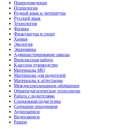
Природоведение
Психология
Родной язык и литература
Русский язык
Технология
Физика
Физкультура и спорт
Химия
Экология
Экономика
Администрирование школы
Внеклассная работа
Классное руководство
Материалы МО
Материалы для родителей
Материалы к аттестации
Междисциплинарное обобщение
Общепедагогические технологии
Работа с родителями
Социальная педагогика
Сценарии праздников
Аудиозаписи
Видеозаписи
Разное