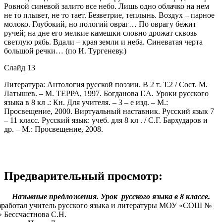
Ровной синевой залито все небо. Лишь одно облачко на нем
не то плывет, не то тает. Безветрие, теплынь. Воздух – парное
молоко. Глубокий, но пологий овраг… По оврагу бежит
ручей; на дне его мелкие камешки словно дрожат сквозь
светлую рябь. Вдали – края земли и неба. Синеватая черта
большой речки… (по И. Тургеневу.)
Слайд 13
Литература: Антология русской поэзии. В 2 т. Т.2 / Сост. М.
Латышев. – М. ТЕРРА, 1997. Богданова Г.А. Уроки русского
языка в 8 кл .: Кн. Для учителя. – 3 – е изд. – М.:
Просвещение, 2000. Виртуальный наставник. Русский язык 7
– 11 класс. Русский язык: учеб. для 8 кл . / С.Г. Бархударов и
др. – М.: Просвещение, 2008.
Предварительный просмотр:
Назывные предложения. Урок русского языка в 8 классе.
зработал учитель русского языка и литературы МОУ «СОШ №
» Бессчастнова С.Н.