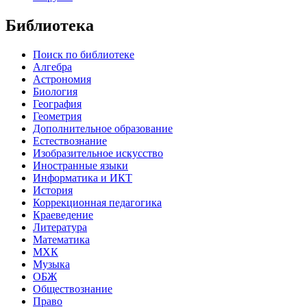
Библиотека
Поиск по библиотеке
Алгебра
Астрономия
Биология
География
Геометрия
Дополнительное образование
Естествознание
Изобразительное искусство
Иностранные языки
Информатика и ИКТ
История
Коррекционная педагогика
Краеведение
Литература
Математика
МХК
Музыка
ОБЖ
Обществознание
Право