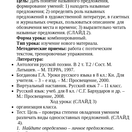
Цель:
Дать понятие назывного предложения,
формирование умений: 1) находить назывные
предложения; 2) определять роль назывных
предложений в художественной литературе, в газетных
и журнальных очерках, пользоваться описанием для
обозначения места и времени; 3) выразительно читать
назывные предложения. (СЛАЙД 2).
Форма урока:
комбинированный.
Тип урока:
изучение нового материала.
Методические приемы:
работа с поэтическим
текстом, тренировочные упражнения.
Литература:
Антология русской поэзии. В 2 т. Т.2 / Сост. М.
Латышев. – М. ТЕРРА, 1997.
Богданова Г.А. Уроки русского языка в 8 кл.: Кн. Для
учителя. – 3 – е изд. – М.: Просвещение, 2000.
Виртуальный наставник. Русский язык 7 – 11 класс.
Русский язык: учеб. для 8 кл. / С.Г. Бархударов и др. –
М.: Просвещение, 2008.
Ход урока: (СЛАЙД 3)
организация класса.
Тест. Цель – проверка степени овладения умением
различать виды односоставных предложений. (СЛАЙД
4).
1. Найдите определенно – личное предложение.