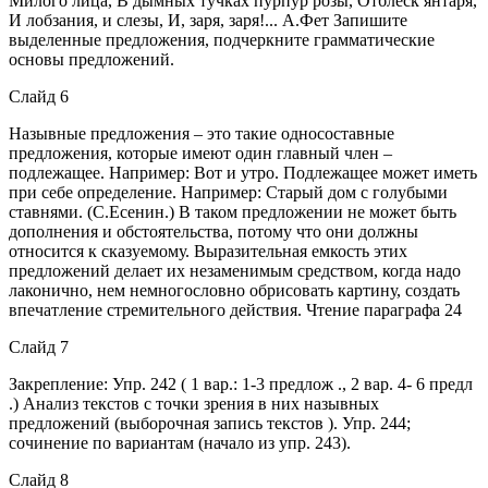
Милого лица, В дымных тучках пурпур розы, Отблеск янтаря,
И лобзания, и слезы, И, заря, заря!... А.Фет Запишите
выделенные предложения, подчеркните грамматические
основы предложений.
Слайд 6
Назывные предложения – это такие односоставные
предложения, которые имеют один главный член –
подлежащее. Например: Вот и утро. Подлежащее может иметь
при себе определение. Например: Старый дом с голубыми
ставнями. (С.Есенин.) В таком предложении не может быть
дополнения и обстоятельства, потому что они должны
относится к сказуемому. Выразительная емкость этих
предложений делает их незаменимым средством, когда надо
лаконично, нем немногословно обрисовать картину, создать
впечатление стремительного действия. Чтение параграфа 24
Слайд 7
Закрепление: Упр. 242 ( 1 вар.: 1-3 предлож ., 2 вар. 4- 6 предл
.) Анализ текстов с точки зрения в них назывных
предложений (выборочная запись текстов ). Упр. 244;
сочинение по вариантам (начало из упр. 243).
Слайд 8