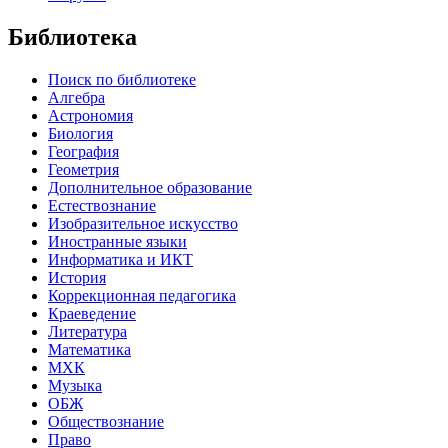
Библиотека
Поиск по библиотеке
Алгебра
Астрономия
Биология
География
Геометрия
Дополнительное образование
Естествознание
Изобразительное искусство
Иностранные языки
Информатика и ИКТ
История
Коррекционная педагогика
Краеведение
Литература
Математика
МХК
Музыка
ОБЖ
Обществознание
Право