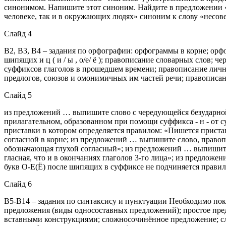
синонимом. Напишите этот синоним. Найдите в предложении «Э
человеке, так и в окружающих людях» синоним к слову «несов
Слайд 4
В2, В3, В4 – задания по орфографии: орфограммы в корне; ор
шипящих и ц ( и / ы , о/е/ ё ); правописание словарных слов; 
суффиксов глаголов в прошедшем времени; правописание личны
предлогов, союзов и омонимичных им частей речи; правописание
Слайд 5
из предложений … выпишите слово с чередующейся безударной
прилагательном, образованном при помощи суффикса - н - от с
приставки в котором определяется правилом: «Пишется приста
согласной в корне; из предложений … выпишите слово, правопи
обозначающая глухой согласный»; из предложений … выпишите
гласная, что и в окончаниях глаголов 3-го лица»; из предлож
букв О-Е(Ё) после шипящих в суффиксе не подчиняется прави
Слайд 6
В5-В14 – задания по синтаксису и пунктуации Необходимо пока
предложения (виды односоставных предложений); простое пр
вставными конструкциями; сложносочинённое предложение; с