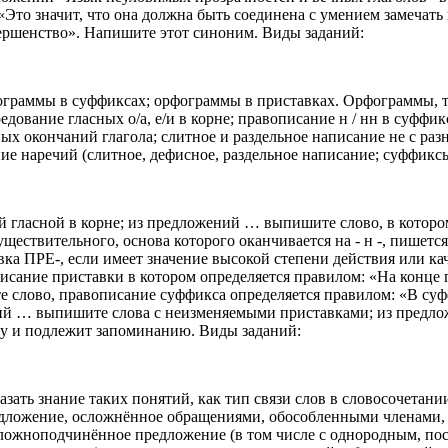
то значит, что она должна быть соединена с умением замечать н
ершенство». Напишите этот синоним. Виды заданий:
фограммы в суффиксах; орфограммы в приставках. Орфограммы, 
чередование гласных о/а, е/и в корне; правописание н / нн в суф
х окончаний глагола; слитное и раздельное написание не с раз
 наречий (слитное, дефисное, раздельное написание; суффиксы -
 гласной в корне; из предложений … выпишите слово, в которо
уществительного, основа которого оканчивается на - н -, пише
вка ПРЕ-, если имеет значение высокой степени действия или 
сание приставки в котором определяется правилом: «На конце пр
 слово, правописание суффикса определяется правилом: «В суф
ений … выпишите слова с неизменяемыми приставками; из предло
лу и подлежит запоминанию. Виды заданий:
зать знание таких понятий, как тип связи слов в словосочетани
едложение, осложнённое обращениями, обособленными членами
ложноподчинённое предложение (в том числе с однородным, по