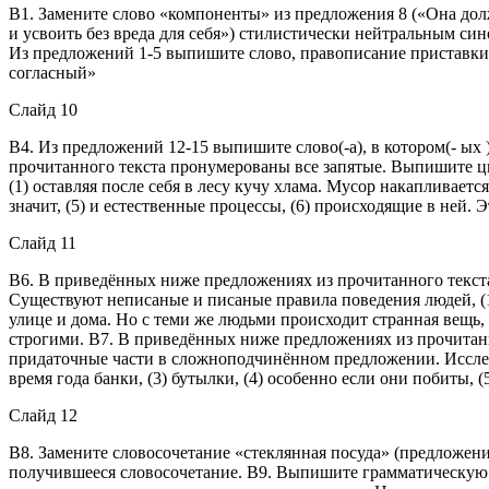
В1. Замените слово «компоненты» из предложения 8 («Она дол
и усвоить без вреда для себя») стилистически нейтральным си
Из предложений 1-5 выпишите слово, правописание приставки в
согласный»
Слайд 10
В4. Из предложений 12-15 выпишите слово(-а), в котором(- ы
прочитанного текста пронумерованы все запятые. Выпишите циф
(1) оставляя после себя в лесу кучу хлама. Мусор накапливается
значит, (5) и естественные процессы, (6) происходящие в ней. Э
Слайд 11
В6. В приведённых ниже предложениях из прочитанного текс
Существуют неписаные и писаные правила поведения людей, (1) х
улице и дома. Но с теми же людьми происходит странная вещь, (
строгими. В7. В приведённых ниже предложениях из прочитанн
придаточные части в сложноподчинённом предложении. Исследо
время года банки, (3) бутылки, (4) особенно если они побиты
Слайд 12
В8. Замените словосочетание «стеклянная посуда» (предложен
получившееся словосочетание. В9. Выпишите грамматическую о