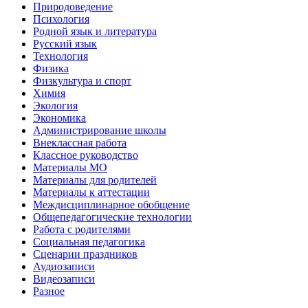
Природоведение
Психология
Родной язык и литература
Русский язык
Технология
Физика
Физкультура и спорт
Химия
Экология
Экономика
Администрирование школы
Внеклассная работа
Классное руководство
Материалы МО
Материалы для родителей
Материалы к аттестации
Междисциплинарное обобщение
Общепедагогические технологии
Работа с родителями
Социальная педагогика
Сценарии праздников
Аудиозаписи
Видеозаписи
Разное