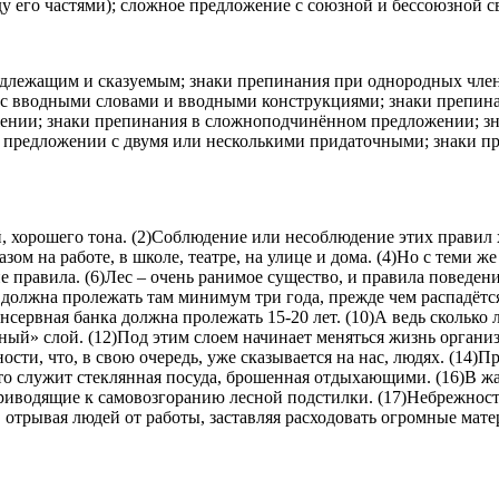
 его частями); сложное предложение с союзной и бессоюзной с
подлежащим и сказуемым; знаки препинания при однородных чле
х с вводными словами и вводными конструкциями; знаки препин
ении; знаки препинания в сложноподчинённом предложении; зн
ном предложении с двумя или несколькими придаточными; знаки
 хорошего тона. (2)Соблюдение или несоблюдение этих правил х
ом на работе, в школе, театре, на улице и дома. (4)Но с теми ж
ие правила. (6)Лес – очень ранимое существо, и правила поведен
а должна пролежать там минимум три года, прежде чем распадёт
онсервная банка должна пролежать 15-20 лет. (10)А ведь сколько 
урный» слой. (12)Под этим слоем начинает меняться жизнь органи
сти, что, в свою очередь, уже сказывается на нас, людях. (14)П
то служит стеклянная посуда, брошенная отдыхающими. (16)В жа
водящие к самовозгоранию лесной подстилки. (17)Небрежность?
, отрывая людей от работы, заставляя расходовать огромные мат