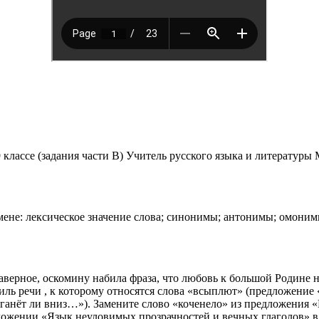
 классе (задания части В) Учитель русского языка и литератур
замене: лексическое значение слова; синонимы; антонимы; омон
верное, оскомину набила фраза, что любовь к большой Родине 
ль речи , к которому относятся слова «всыплют» (предложение
ганёт ли вниз…»). Замените слово «коченело» из предложения 
ложении «Язык неуловимых прозрачностей и вечных глаголов» в