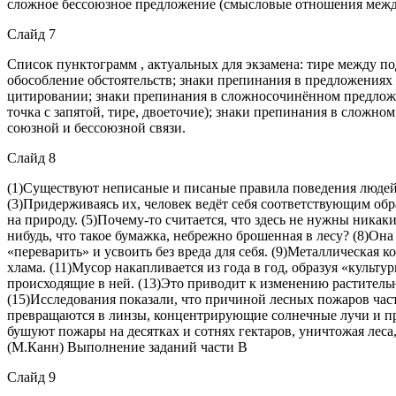
сложное бессоюзное предложение (смысловые отношения между
Слайд 7
Список пунктограмм , актуальных для экзамена: тире между 
обособление обстоятельств; знаки препинания в предложения
цитировании; знаки препинания в сложносочинённом предлож
точка с запятой, тире, двоеточие); знаки препинания в слож
союзной и бессоюзной связи.
Слайд 8
(1)Существуют неписаные и писаные правила поведения людей,
(3)Придерживаясь их, человек ведёт себя соответствующим образ
на природу. (5)Почему-то считается, что здесь не нужны никак
нибудь, что такое бумажка, небрежно брошенная в лесу? (8)Он
«переварить» и усвоить без вреда для себя. (9)Металлическая к
хлама. (11)Мусор накапливается из года в год, образуя «культ
происходящие в ней. (13)Это приводит к изменению растительно
(15)Исследования показали, что причиной лесных пожаров час
превращаются в линзы, концентрирующие солнечные лучи и при
бушуют пожары на десятках и сотнях гектаров, уничтожая леса
(М.Канн) Выполнение заданий части В
Слайд 9