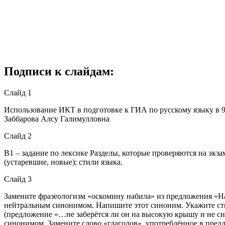
Подписи к слайдам:
Слайд 1
Использование ИКТ в подготовке к ГИА по русскому языку в 9
Заббарова Алсу Галимулловна
Слайд 2
В1 – задание по лексике Разделы, которые проверяются на эк
(устаревшие, новые); стили языка.
Слайд 3
Замените фразеологизм «оскомину набила» из предложения «На
нейтральным синонимом. Напишите этот синоним. Укажите сти
(предложение «…не заберётся ли он на высокую крышу и не си
синонимом. Замените слово «глаголов», употреблённое в пред