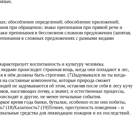
вязью.
нах; обособление определений; обособление приложений;
ания при обращении; знаки препинания при прямой речи и
аки препинания в бессоюзном сложном предложении (запятая,
 препинания в сложных предложениях с разными видами
арактеризует воспитанность и культуру человека.
е людьми происходит странная вещь, когда они попадают в лес,
ия в нём должны быть строгими. (7)Задумывался ли ты когда-
ся на составные компоненты, которые природа сможет
людей не задумываются об этом, оставляя после себя в лесу кучу
змов, населяющих почву, а значит, и естественные процессы,
роисходят и другие, не менее печальные события.
ркое время года банки, бутылки, особенно если они побиты,
 (18)Халатность? (19)Точнее, преступность поведения – и
ериальные средства для ликвидации пожаров и их последствий.