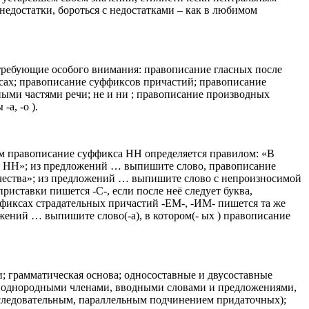
едостатки, бороться с недостатками – как в любимом
требующие особого внимания: правописание гласных после
фиксах; правописание суффиксов причастий; правописание
ными частями речи; не и ни ; правописание производных
а, -о ).
м правописание суффикса НН определяется правилом: «В
тся НН»; из предложений … выпишите слово, правописание
качества»; из предложений … выпишите слово с непроизносимой
иставки пишется -С-, если после неё следует буква,
фиксах страдательных причастий -ЕМ-, -ИМ- пишется та же
жений … выпишите слово(-а), в котором(- ых ) правописание
и; грамматическая основа; односоставные и двусоставные
, однородными членами, вводными словами и предложениями,
следовательным, параллельным подчинением придаточных);