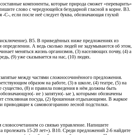
а составные компоненты, которые природа сможет «переварить»
ишите слово с чередующейся безударной гласной в корне. В3.
-С-, если после неё следует буква, обозначающая глухой
о-исключение). В5. В приведённых ниже предложениях из
м определении. А ведь сколько людей не задумываются об этом,
ачинает меняться жизнь организмов, (3) населяющих почву, (4) а
едь, (9) уже сказывается на нас, (10) людях.
 запятые между частями сложносочинённого предложения.
ствующим образом на работе, (3) в школе, (4) театре, (5) на
ое существо, (8) и правила поведения в нём должны быть
обозначающую(- ие ) запятую(- ые ), которыми обозначены
т стеклянная посуда, (2) брошенная отдыхающими. В жаркое
и и приводящие к самовозгоранию лесной подстилки.
ым словосочетанием со связью управление. Напишите
 пролежать 15-20 лет»). В10. Среди предложений 2-6 найдите