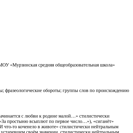
ы МОУ «Мурзинская средняя общеобразовательная школа»
имы; фразеологические обороты; группы слов по происхождению
начинается с любви к родине малой…» стилистически
 «За простыню всыплют по первое число…»), «сиганёт»
«И что-то коченело в животе» стилистически нейтральным
 устаревшем своём значении, стилистически нейтральным