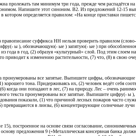
жна пролежать там минимум три года, прежде чем распадётся н
нонимом. Напишите этот синоним. В2. Из предложений 12-15 вып
 котором определяется правилом: «На конце приставки пишется 
х ) правописание суффикса НН нельзя проверить правилом (слов
ру(- ы ), обозначающую(- ые ) запятую(- ые ) при обособленно
 из года в год, (2) образуя «культурный» слой. Под этим слоем н
то приводит к изменению растительности, (7) что, (8) в свою очер
та пронумерованы все запятые. Выпишите цифры, обозначающие
орошего тона. Придерживаясь их, (2) человек ведёт себя соответ
6) когда они попадают в лес, (7) на природу. Лес – очень раним
ого текста пронумерованы все запятые. Выпишите цифру(- ы ), 
вания показали, (1) что причиной лесных пожаров часто служи
, (5) превращаются в линзы, (6) концентрирующие солнечные луч
ие 15), построенное на основе связи согласование, синонимичн
снову предложения 9 («Металлическая консервная банка должна