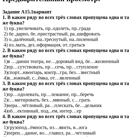
Задание А15.1вариант
1. В каком ряду во всех трёх словах пропущена одна и та
же буква?
1) пр..увеличивать, пр..одолеть, пр..града
2) бе..дарно, бе..пристрастный, ра..шифровать
3) о..далённый, на..треснутый, на..пиленный
4) из..мать, дез..нформация, от..граться
2. В каком ряду во всех трёх словах пропущена одна и та
же буква?
1)в …дании театра, не…доровый вид, бе…жизненный
2)пр…сутствовать, пр…сечь, пр…ступление
3)спорт...нвентарь, контр...гра, без…звестный
4)в...южный, с...ёмка, от…явленный
3. В каком ряду во всех трёх словах пропущена одна и та
же буква?
1)пр…одолевать, пр…лежание, пр...беречь
2)с…митировать, без…мянный, с…грать
3)нера…чётливый, ра…плескать, бе…дельник
4)об…ективный, под...ем, интер…ер
4. В каком ряду во всех трёх словах пропущена одна и та
же буква?
1)грузопод...ёмность, из…явить, в...юга
2)переи…дание, во…главил, ра…четливый