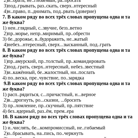
2)и..брать, не..гибаемый, ра..бросать
3)под..грывать, раз..скать, сверх..нтересный
4)н..право, п..днимать, под..рвать (доверие)
7. В каком ряду во всех трёх словах пропущена одна и та
же буква?
1) нен..глядный, с..звучие, безз..ветно
2)пр..морье, непр..миримый, пр..обрести
3) бе..дорожье, в..будоражить, не..жатый
4)небез...нтересный, сверх...зысканный, под..грать
8. В каком ряду во всех трёх словах пропущена одна и та
же буква?
1)пр..амурский, пр..толстый, пр..командировать
2)под..грать, сверх..нтересный, небез..звестный
3)и..кажённый, бе..жалостный, ни..послать
4) по..веска, пре..чувствие, по..зарядка
9.В каком ряду во всех трёх словах пропущена одна и та
же буква?
1) расп..рядиться, с...причастный, н...верное
2)в...дрогнуть, ро...сказни, ...бросить
3) пр..ломление, пр..скучный, пр..пятствие
4) без..ядерный, раз..ём, прем..ера
10. В каком ряду во всех трёх словах пропущена одна и та
же буква?
1) и..числять, бе...компромиссный, не..гибаемый
2)о..брасывать, на..пись, по..черкнуть