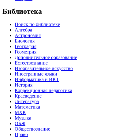
Библиотека
Поиск по библиотеке
Алгебра
Астрономия
Биология
География
Геометрия
Дополнительное образование
Естествознание
Изобразительное искусство
Иностранные языки
Информатика и ИКТ
История
Коррекционная педагогика
Краеведение
Литература
Математика
МХК
Музыка
ОБЖ
Обществознание
Право