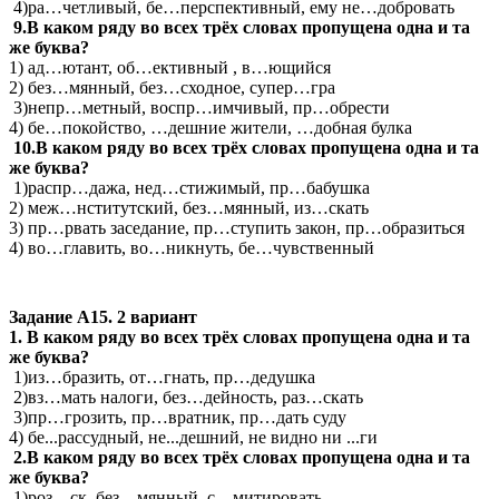
4)ра…четливый, бе…перспективный, ему не…добровать
9.В каком ряду во всех трёх словах пропущена одна и та
же буква?
1) ад…ютант, об…ективный , в…ющийся
2) без…мянный, без…сходное, супер…гра
3)непр…метный, воспр…имчивый, пр…обрести
4) бе…покойство, …дешние жители, …добная булка
10.В каком ряду во всех трёх словах пропущена одна и та
же буква?
1)распр…дажа, нед…стижимый, пр…бабушка
2) меж…нститутский, без…мянный, из…скать
3) пр…рвать заседание, пр…ступить закон, пр…образиться
4) во…главить, во…никнуть, бе…чувственный
Задание А15. 2 вариант
1. В каком ряду во всех трёх словах пропущена одна и та
же буква?
1)из…бразить, от…гнать, пр…дедушка
2)вз…мать налоги, без…дейность, раз…скать
3)пр…грозить, пр…вратник, пр…дать суду
4) бе...рассудный, не...дешний, не видно ни ...ги
2.В каком ряду во всех трёх словах пропущена одна и та
же буква?
1)роз…ск, без…мянный, с…митировать