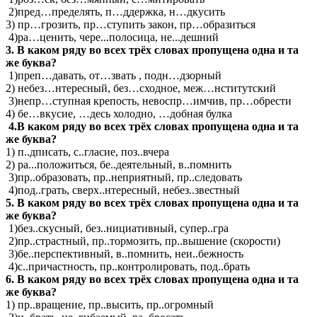
2)пред…пределять, п…ддержка, н…дкусить
3) пр…грозить, пр…ступить закон, пр…образиться
4)ра…ценить, чере...полосица, не...дешний
3. В каком ряду во всех трёх словах пропущена одна и та
же буква?
1)преп…давать, от…звать , подн…дзорный
2) небез…нтересный, без…сходное, меж…нститутский
3)непр…ступная крепость, невоспр…имчив, пр…обрести
4) бе…вкусие, …десь холодно, …добная булка
4.В каком ряду во всех трёх словах пропущена одна и та
же буква?
1) п..дписать, с..гласие, поз..вчера
2) ра...положиться, бе..деятельный, в..помнить
3)пр..образовать, пр..неприятный, пр..следовать
4)под..грать, сверх..нтересный, небез..звестный
5. В каком ряду во всех трёх словах пропущена одна и та
же буква?
1)без..скусный, без..нициативный, супер..гра
2)пр..страстный, пр..тормозить, пр..вышение (скорости)
3)бе..перспективный, в..помнить, неи..бежность
4)с..причастность, пр..контролировать, под..брать
6. В каком ряду во всех трёх словах пропущена одна и та
же буква?
1) пр..вращение, пр..высить, пр..огромный