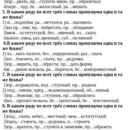
3)пр…рвать, пр…ступить закон, пр…образиться
4)чере…чур, бе…жалостный, ра…мешать
5. В каком ряду во всех трёх словах пропущена одна и та
же буква?
1) и…подлобья, ра…мечтался, ра…жаловать
2)на пр…еме, пр…небрегать, пр…обладание
3)меж…нститутский, без…мянный, из…скать
4)кинос..емка, раз..яренный, суб…ективный
6.В каком ряду во всех трёх словах пропущена одна и та
же буква?
1) вз…мать налоги, без…нерционный, раз…скать
2)из…бличить, от…гнать, пр…дедушка
3)пр…мерить, пр…обрести, пр…дать форму
4)в …дании вокзала, ра…бираться, бе…компромиссный
7. В каком ряду во всех трёх словах пропущена одна и та
же буква?
1)пр...игрыватель, нед…ступный, пр…родина
2) под…емник, пред…экзаменационный, об…емный
3)пр…бежище, пр…ступник, пр…образились
4)во…препятствовать, бе…трепетный, бе… чувственный
8. В каком ряду во всех трёх словах пропущена одна и та
же буква?
1)под…скать, небез…звестный, меж…нститутский
2)пред…ставить, пр…дедушка, п…строить
3)пр…вратить, пр…ступить к занятиям, пр…образить