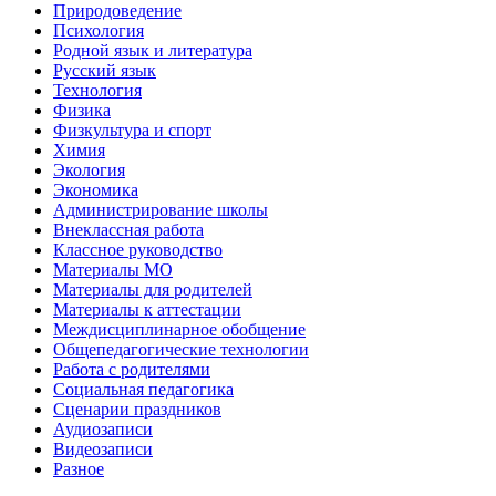
Природоведение
Психология
Родной язык и литература
Русский язык
Технология
Физика
Физкультура и спорт
Химия
Экология
Экономика
Администрирование школы
Внеклассная работа
Классное руководство
Материалы МО
Материалы для родителей
Материалы к аттестации
Междисциплинарное обобщение
Общепедагогические технологии
Работа с родителями
Социальная педагогика
Сценарии праздников
Аудиозаписи
Видеозаписи
Разное