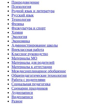
Природоведение
Психология
Родной язык и литература
Русский язык
Технология
Физика
Физкультура и спорт
Химия
Экология
Экономика
Администрирование школы
Внеклассная работа
Классное руководство
Материалы МО
Материалы для родителей
Материалы к аттестации
Междисциплинарное обобщение
Общепедагогические технологии
Работа с родителями
Социальная педагогика
Сценарии праздников
Аудиозаписи
Видеозаписи
Разное