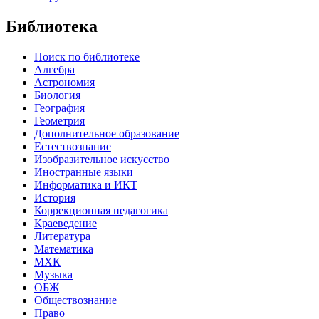
Библиотека
Поиск по библиотеке
Алгебра
Астрономия
Биология
География
Геометрия
Дополнительное образование
Естествознание
Изобразительное искусство
Иностранные языки
Информатика и ИКТ
История
Коррекционная педагогика
Краеведение
Литература
Математика
МХК
Музыка
ОБЖ
Обществознание
Право