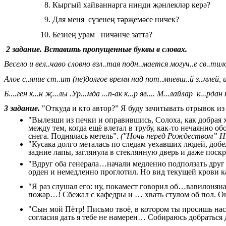
Кыргый хайваннарга нинди җәнлекләр керә?
Для меня сүзенең тәрҗемәсе ничек?
Безнең урам
2 задание. Вставить пропущенные буквы в словах.
Весело и вел..чаво словно взл..тая подн..мается могуч..е св..тил
Алое с..яние ст..ит (не)долгое время над пот..мневш..й з..млей, 
Б....ген к...н җ...лы .Ур...мда ...п-ак к...р яв.... М...лайлар к...рдан 
3 задание.
"Откуда и кто автор?” Я буду зачитывать отрывок из 
"Вылезши из печки и оправившись, Солоха, как добрая хо
между тем, когда ещё влетал в трубу, как-то нечаянно 
снега. Поднялась метель”.
("Ночь перед Рождеством” Н.
"Кусака долго металась по следам уехавших людей, добе
задние лапы, заглянула в стеклянную дверь и даже пос
"Вдруг оба генерала…начали медленно подползать друг к
орден и немедленно проглотил. Но вид текущей крови к
"Я раз слушал его: ну, покамест говорил об…вавилонянах
пожар…! Сбежал с кафедры и … хвать стулом об пол. Он
"Сын мой Пётр! Письмо твоё, в котором ты просишь на
согласия дать я тебе не намерен… Собираюсь добраться д