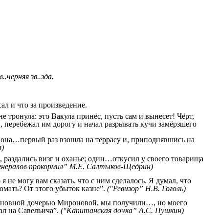
..черняя зв..зда.
ал и что за произведение.
е тронула: это Вакула принёс, пусть сам и вынесет! Чёрт,
и, перебежал им дорогу и начал разрывать кучи замёрзшего
ам она…первый раз взошла на террасу и, приподнявшись на
в)
, раздались визг и оханье; один…откусил у своего товарища
генералов прокормил” М.Е. Салтыков-Щедрин)
 не могу вам сказать, что с ним сделалось. Я думал, что
омать? От этого убыток казне”.
("Ревизор” Н.В. Гоголь)
Ивановной дочерью Мироновой, мы получили…, но моего
вал на Савельича”.
("Капитанская дочка” А.С. Пушкин)