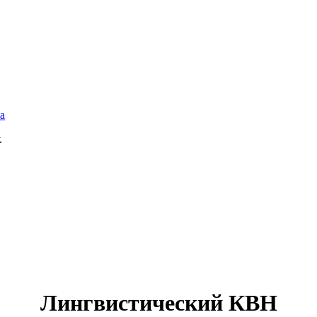
а
.
Лингвистический КВН