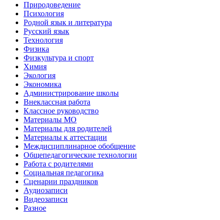
Природоведение
Психология
Родной язык и литература
Русский язык
Технология
Физика
Физкультура и спорт
Химия
Экология
Экономика
Администрирование школы
Внеклассная работа
Классное руководство
Материалы МО
Материалы для родителей
Материалы к аттестации
Междисциплинарное обобщение
Общепедагогические технологии
Работа с родителями
Социальная педагогика
Сценарии праздников
Аудиозаписи
Видеозаписи
Разное