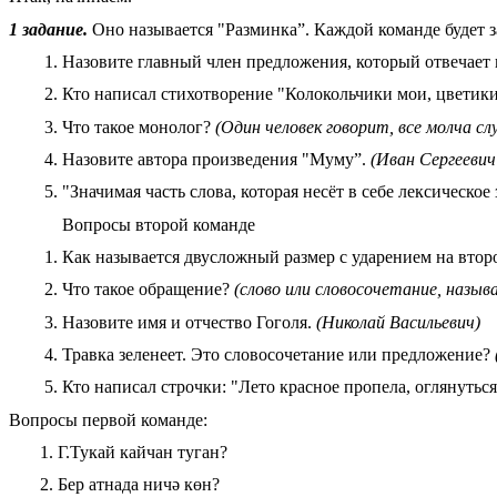
1 задание.
Оно называется "Разминка”. Каждой команде будет за
Назовите главный член предложения, который отвечает 
Кто написал стихотворение "Колокольчики мои, цветик
Что такое монолог?
(Один человек говорит, все молча с
Назовите автора произведения "Муму”.
(Иван Сергеевич
"Значимая часть слова, которая несёт в себе лексическое
Вопросы второй команде
Как называется двусложный размер с ударением на втор
Что такое обращение?
(слово или словосочетание, назыв
Назовите имя и отчество Гоголя.
(Николай Васильевич)
Травка зеленеет. Это словосочетание или предложение?
Кто написал строчки: "Лето красное пропела, оглянуться 
Вопросы первой команде:
1. Г.Тукай кайчан туган?
2. Бер атнада ничә көн?