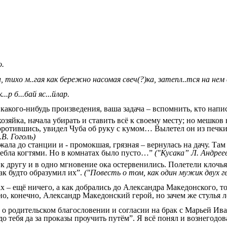
 ничәнче затта?
о.
и, тихо м..гая как бережно насомая свеч(?)ка, затепл..тся на нем в
к...р б...бай яс...йлар.
какого-нибудь произведения, ваша задача – вспомнить, кто напис
зяйка, начала убирать и ставить всё к своему месту; но мешков н
оборотившись, увидел Чуба об руку с кумом… Вылетел он из печк
В. Гоголь)
жала до станции и - промокшая, грязная – вернулась на дачу. Т
кребла когтями. Но в комнатах было пусто…”
("Кусака” Л. Андрее
 другу и в одно мгновение ока остервенились. Полетели клочья
ак будто образумил их”.
("Повесть о том, как один мужик двух 
 – ещё ничего, а как добрались до Александра Македонского, то я
о, конечно, Александр Македонский герой, но зачем же стулья л
с о родительском благословении и согласии на брак с Марьей 
о тебя да за проказы проучить путём”. Я всё понял и вознегодо