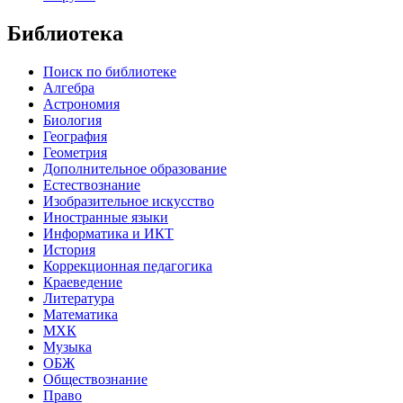
Библиотека
Поиск по библиотеке
Алгебра
Астрономия
Биология
География
Геометрия
Дополнительное образование
Естествознание
Изобразительное искусство
Иностранные языки
Информатика и ИКТ
История
Коррекционная педагогика
Краеведение
Литература
Математика
МХК
Музыка
ОБЖ
Обществознание
Право