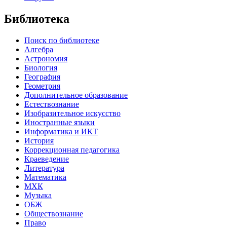
Библиотека
Поиск по библиотеке
Алгебра
Астрономия
Биология
География
Геометрия
Дополнительное образование
Естествознание
Изобразительное искусство
Иностранные языки
Информатика и ИКТ
История
Коррекционная педагогика
Краеведение
Литература
Математика
МХК
Музыка
ОБЖ
Обществознание
Право