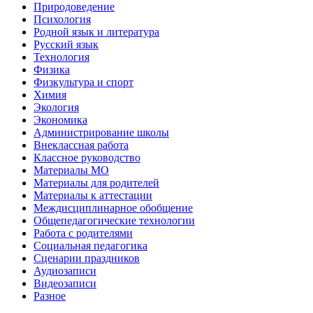
Природоведение
Психология
Родной язык и литература
Русский язык
Технология
Физика
Физкультура и спорт
Химия
Экология
Экономика
Администрирование школы
Внеклассная работа
Классное руководство
Материалы МО
Материалы для родителей
Материалы к аттестации
Междисциплинарное обобщение
Общепедагогические технологии
Работа с родителями
Социальная педагогика
Сценарии праздников
Аудиозаписи
Видеозаписи
Разное