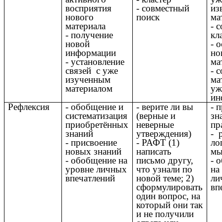
восприятия
- совместный
из
нового
поиск
ма
материала
- 
- получение
кл
новой
- 
информации
но
- установление
ма
связей с уже
- 
изученным
ма
материалом
уж
ин
Рефлексия
- обобщение и
- верите ли вы
- 
систематизация
(верные и
зн
приобретённых
неверные
пр
знаний
утверждения)
- 
- присвоение
- РАФТ (1)
ло
новых знаний
написать
мы
- обобщение на
письмо другу,
- 
уровне личных
что узнали по
на
впечатлений
новой теме; 2)
ли
сформулировать
вп
один вопрос, на
который они так
и не получили