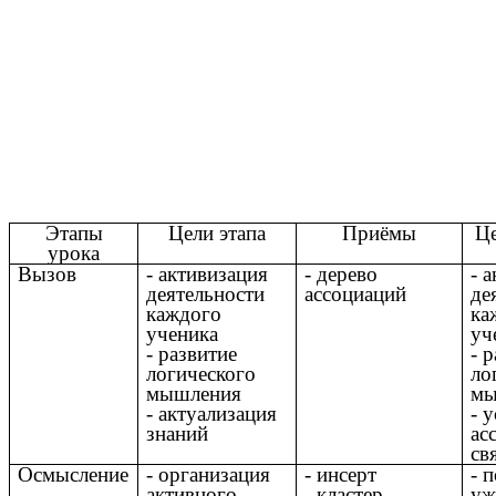
Этапы
Цели этапа
Приёмы
Ц
урока
Вызов
- активизация
- дерево
- 
деятельности
ассоциаций
де
каждого
ка
ученика
уч
- развитие
- 
логического
ло
мышления
мы
- актуализация
- 
знаний
ас
св
Осмысление
- организация
- инсерт
- 
активного
- кластер
уж