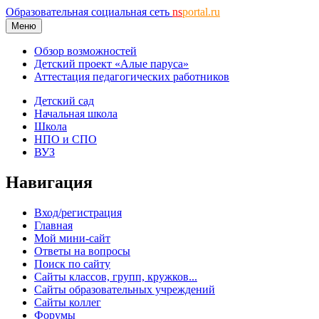
Образовательная социальная сеть
ns
portal.ru
Меню
Обзор возможностей
Детский проект «Алые паруса»
Аттестация педагогических работников
Детский сад
Начальная школа
Школа
НПО и СПО
ВУЗ
Навигация
Вход/регистрация
Главная
Мой мини-сайт
Ответы на вопросы
Поиск по сайту
Сайты классов, групп, кружков...
Сайты образовательных учреждений
Сайты коллег
Форумы