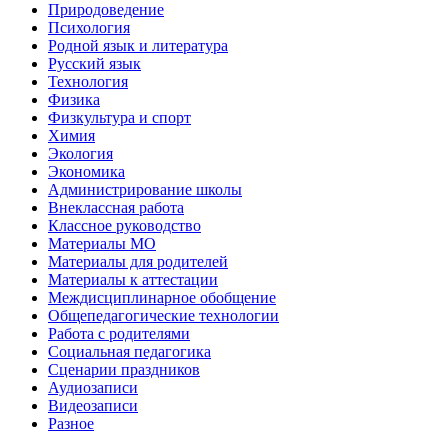
Природоведение
Психология
Родной язык и литература
Русский язык
Технология
Физика
Физкультура и спорт
Химия
Экология
Экономика
Администрирование школы
Внеклассная работа
Классное руководство
Материалы МО
Материалы для родителей
Материалы к аттестации
Междисциплинарное обобщение
Общепедагогические технологии
Работа с родителями
Социальная педагогика
Сценарии праздников
Аудиозаписи
Видеозаписи
Разное