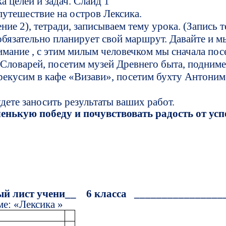
целей и задач. Слайд 1
утешествие на остров Лексика.
ие 2), тетради, записываем тему урока. (Запись т
 обязательно планирует свой маршрут. Давайте и 
внимание , с этим милым человечком мы сначала п
 Словарей, посетим музей Древнего быта, подним
ерекусим в кафе «Визави», посетим бухту Антони
дете заносить результаты ваших работ.
енькую победу и почувствовать радость от усп
 лист учени__ 6 класса ________________
ме: «Лексика »