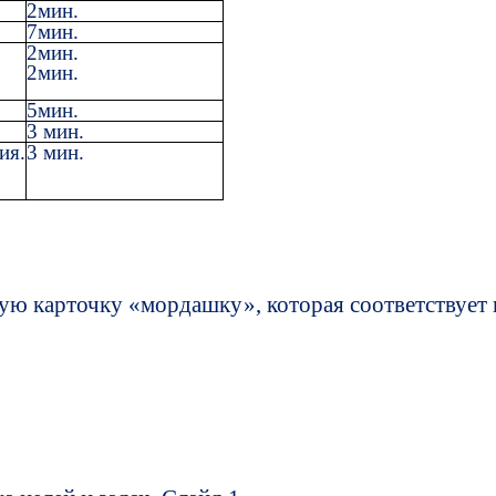
2мин.
7мин.
2мин.
2мин.
5мин.
3 мин.
ия.
3 мин.
ьную карточку «мордашку», которая соответствует