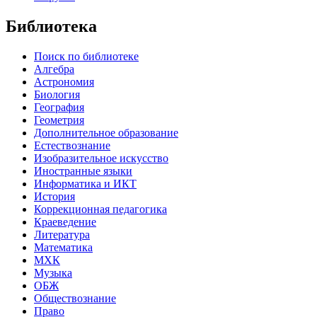
Библиотека
Поиск по библиотеке
Алгебра
Астрономия
Биология
География
Геометрия
Дополнительное образование
Естествознание
Изобразительное искусство
Иностранные языки
Информатика и ИКТ
История
Коррекционная педагогика
Краеведение
Литература
Математика
МХК
Музыка
ОБЖ
Обществознание
Право