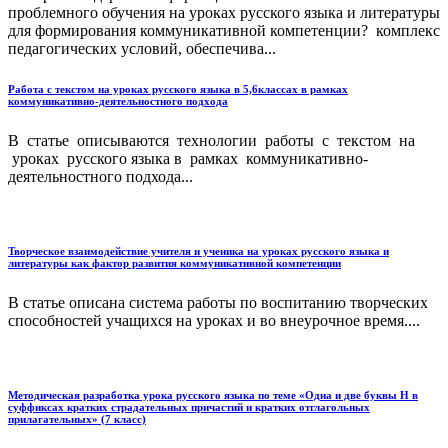
проблемного обучения на уроках русского языка и литературы
для формирования коммуникативной компетенции? комплекс
педагогических условий, обеспечива...
Работа с текстом на уроках русского языка в 5,6классах в рамках
коммуникативно-деятельностного подхода
В статье описываются технологии работы с текстом на
уроках русского языка в рамках коммуникативно-
деятельностного подхода...
Творческое взаимодействие учителя и ученика на уроках русского языка и
литературы как фактор развития коммуникативной компетенции
В статье описана система работы по воспитанию творческих
способностей учащихся на уроках и во внеурочное время....
Методическая разработка урока русского языка по теме «Одна и две буквы Н в
суффиксах кратких страдательных причастий и кратких отглагольных
прилагательных» (7 класс)