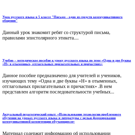
Урок русского языка в 5 классе "Письмо - одно из средств коммуникативного
общения"
Данный урок знакомит ребят со структурой письма,
правилами эпистолярного этикета....
Учебно – методическое пособие к уроку русского языка по теме «Одна и две буквы
«Н» в отыменных, отглагольных прилагательных и причастиях»
Данное пособие предназначено для учителей и учеников,
изучающих тему «Одна и две буквы «Н» в отыменных,
отглагольных прилагательных и причастиях» .В нем
представлен алгоритм последовательности учебных...
Актуальный педагогический опыт: «Использование технологии проблемного
обучения на уроках русского языка и литературы с целью формирования
коммуникативной компетенции обучающихся»
Материал содержит информацию об использовании