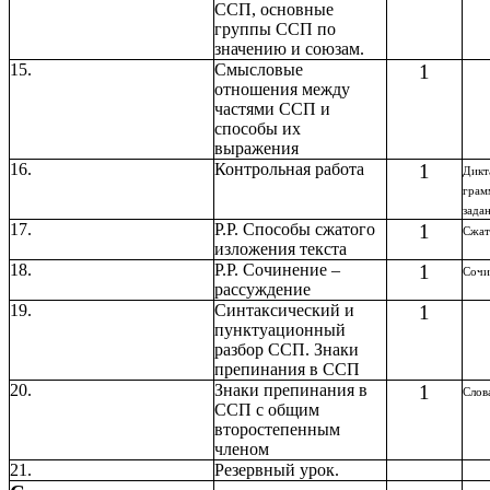
ССП, основные
группы ССП по
значению и союзам.
15.
Смысловые
1
отношения между
частями ССП и
способы их
выражения
16.
Контрольная работа
1
Дикт
грам
зада
17.
Р.Р. Способы сжатого
1
Сжат
изложения текста
18.
Р.Р. Сочинение –
1
Сочи
рассуждение
19.
Синтаксический и
1
пунктуационный
разбор ССП. Знаки
препинания в ССП
20.
Знаки препинания в
1
Слов
ССП с общим
второстепенным
членом
21.
Резервный урок.