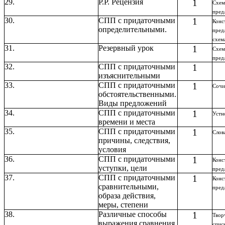
29.
Р.Р. Рецензия
1
Схе
пред
30.
СПП с придаточными
1
Конс
определительными.
пред
схем
31.
Резервный урок
1
Схе
пред
32.
СПП с придаточными
1
изъяснительными
33.
СПП с придаточными
1
Сочи
обстоятельственными.
Виды предложений
34.
СПП с придаточными
1
Устн
времени и места
35.
СПП с придаточными
1
Слов
причины, следствия,
условия
36.
СПП с придаточными
1
Конс
уступки, цели
пред
37.
СПП с придаточными
1
Конс
сравнительными,
пред
образа действия,
меры, степени
38.
Различные способы
1
Твор
выражения сравнения
спис