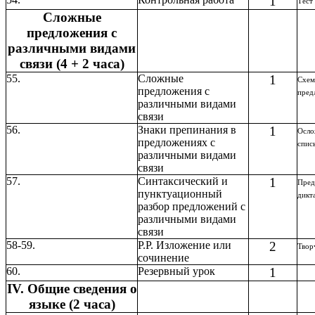
1
Тест
Сложные
предложения с
различными видами
связи (4 + 2 часа)
55.
Сложные
1
Схе
предложения с
пред
различными видами
связи
56.
Знаки препинания в
1
Осло
предложениях с
спис
различными видами
связи
57.
Синтаксический и
1
Пред
пунктуационный
дикт
разбор предложений с
различными видами
связи
58-59.
Р.Р. Изложение или
2
Твор
сочинение
60.
Резервный урок
1
IV. Общие сведения о
языке (2 часа)