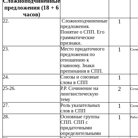
Сложноподчиненные
предложения (18 + 6
часов)
22.
Сложноподчиненные
1
предложения.
Понятие о СПП. Его
грамматические
признаки.
23.
Место придаточного
1
Схе
предложения по
отношению к
главному. Знаки
препинания в СПП.
24.
Союзы и союзные
1
слова в СПП
25-26.
Р.Р. Сочинение на
2
Сочи
лингвистическую
тему
27.
Роль указательных
1
Схе
слов в СПП
28.
Основные группы
1
Рабо
СПП. СПП с
придаточными
определительными