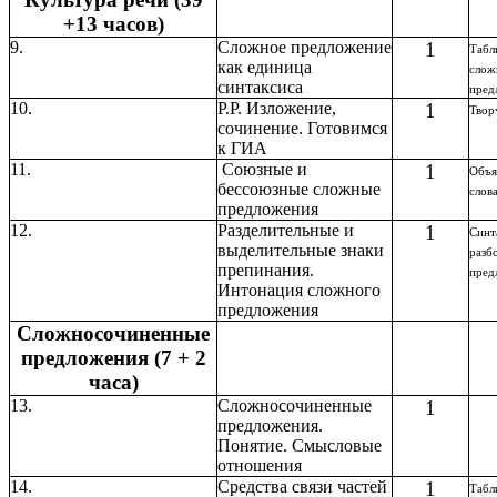
+13 часов)
9.
Сложное предложение
1
Табл
как единица
слож
синтаксиса
пред
10.
Р.Р. Изложение,
1
Твор
сочинение. Готовимся
к ГИА
11.
Союзные и
1
Объя
бессоюзные сложные
слов
предложения
12.
Разделительные и
1
Синт
выделительные знаки
разб
препинания.
пред
Интонация сложного
предложения
Сложносочиненные
предложения (7 + 2
часа)
13.
Сложносочиненные
1
предложения.
Понятие. Смысловые
отношения
14.
Средства связи частей
1
Табл