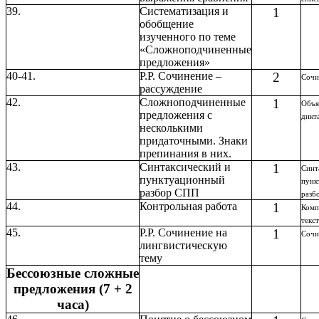
39.
Систематизация и
1
обобщение
изученного по теме
«Сложноподчиненные
предложения»
40-41.
Р.Р. Сочинение –
2
Сочи
рассуждение
42.
Сложноподчиненные
1
Объя
предложения с
дикт
несколькими
придаточными. Знаки
препинания в них.
43.
Синтаксический и
1
Синт
пунктуационный
пунк
разбор СПП
разб
44.
Контрольная работа
1
Комп
текст
45.
Р.Р. Сочинение на
1
Сочи
лингвистическую
тему
Бессоюзные сложные
предложения (7 + 2
часа)