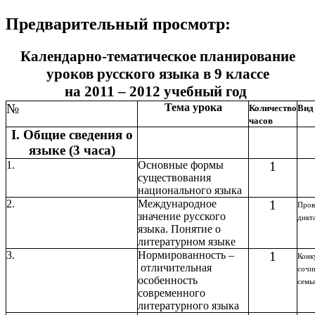
Предварительный просмотр:
Календарно-тематическое планирование
уроков русского языка в 9 классе
на 2011 – 2012 учебный год
№
Тема урока
Количество
Вид
часов
I. Общие сведения о
языке (3 часа)
1.
Основные формы
1
существования
национального языка
2.
Международное
1
Пров
значение русского
дикт
языка. Понятие о
литературном языке
3.
Нормированность –
1
Конк
отличительная
сочи
особенность
семь
современного
литературного языка