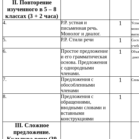
II. Повторение
изученного в 5 – 8
классах (3 + 2 часа)
4.
Р.Р. устная и
1
Устн
письменная речь.
моно
Монолог и диалог.
выск
5.
Р.Р. Стили речи
1
Сост
учеб
6.
Простое предложение
1
Объя
и его грамматическая
дикт
основа. Предложения
с однородными
членами.
7.
Предложения с
1
Слов
обособленными
членами
8.
Предложения с
1
обращениями,
вводными словами и
вставными
конструкциями
III. Сложное
предложение.
Культура речи (39