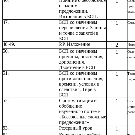
46.
Понятие о бессоюзном
1
Сост
сложном
пред
предложении.
схем
Интонация в БСП.
47.
БСП со значением
1
Слов
перечисления. Запятая
и точка с запятой в
БСП
48-49.
Р.Р. Изложение
2
Изло
50.
БСП со значением
1
Осло
причины, пояснения,
спис
дополнения.
Двоеточие в БСП
51.
БСП со значением
1
Тези
противопоставления,
пара
времени, условия и
следствия. Тире в
БСП
52.
Систематизация и
1
Синт
обобщение
пунк
изученного по теме
разб
«Бессоюзные сложные
предложения»
53.
Резервный урок
1
54.
Контрольная работа