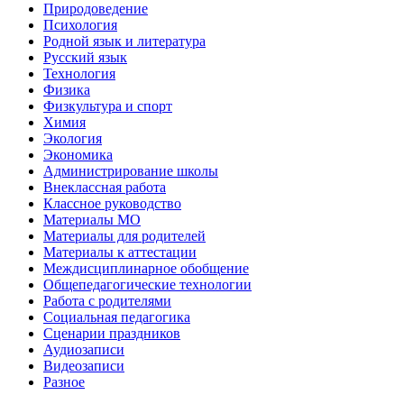
Природоведение
Психология
Родной язык и литература
Русский язык
Технология
Физика
Физкультура и спорт
Химия
Экология
Экономика
Администрирование школы
Внеклассная работа
Классное руководство
Материалы МО
Материалы для родителей
Материалы к аттестации
Междисциплинарное обобщение
Общепедагогические технологии
Работа с родителями
Социальная педагогика
Сценарии праздников
Аудиозаписи
Видеозаписи
Разное