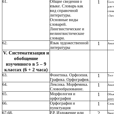
61.
Общие сведения о
1
Сост
языке. Словарь как
для 
вид справочной
слов
литературы.
«Заг
Основные виды
словарей.
Лингвистические и
нелингвистические
словари.
62.
Язык художественной
1
Анал
литературы
V. Систематизация и
обобщение
изученного в 5 – 9
классах (6 + 2 часа)
63.
Фонетика. Орфоэпия.
1
Тест
Графика. Орфография.
64.
Лексика. Морфемика.
1
Анал
Словообразование.
65.
Морфология и
1
Объя
орфография
дикт
66.
Орфография и
1
Слов
пунктуация
67-68.
Р.Р. Изложение или
2
Твор