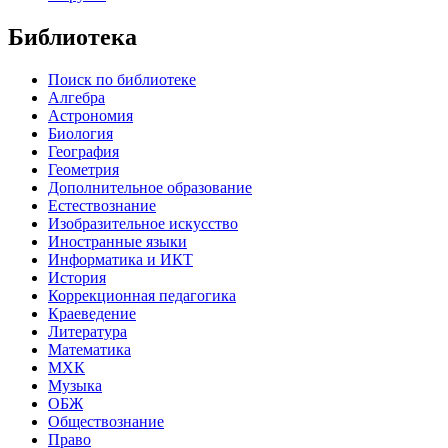
Библиотека
Поиск по библиотеке
Алгебра
Астрономия
Биология
География
Геометрия
Дополнительное образование
Естествознание
Изобразительное искусство
Иностранные языки
Информатика и ИКТ
История
Коррекционная педагогика
Краеведение
Литература
Математика
МХК
Музыка
ОБЖ
Обществознание
Право