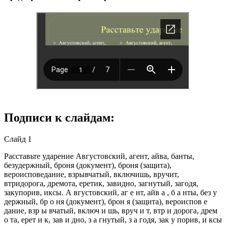
Подписи к слайдам:
Слайд 1
Расставьте ударение Августовский, агент, айва, банты,
безудержный, броня (документ), броня (защита),
вероисповедание, взрывчатый, включишь, вручит,
втридорога, дремота, еретик, завидно, загнутый, загодя,
закупорив, иксы. А вгустовский, аг е нт, айв а , б а нты, без у
держный, бр о ня (документ), брон я (защита), вероиспов е
дание, взр ы вчатый, включ и шь, вруч и т, втр и дорога, дрем
о та, ерет и к, зав и дно, з а гнутый, з а годя, зак у порив, и ксы