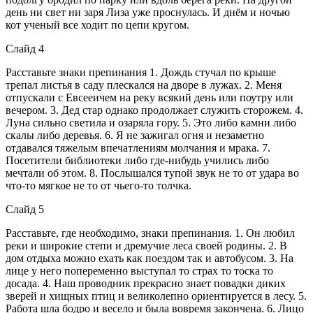
день ни свет ни заря Лиза уже проснулась. И днём и ночью
кот ученый все ходит по цепи кругом.
Слайд 4
Расставьте знаки препинания 1. Дождь стучал по крыше
трепал листья в саду плескался на дворе в лужах. 2. Меня
отпускали с Евсееичем на реку всякий день или поутру или
вечером. 3. Дед стар однако продолжает служить сторожем. 4.
Луна сильно светила и озаряла гору. 5. Это либо камни либо
скалы либо деревья. 6. Я не зажигал огня и незаметно
отдавался тяжелым впечатлениям молчания и мрака. 7.
Посетители библиотеки либо где-нибудь учились либо
мечтали об этом. 8. Послышался тупой звук не то от удара во
что-то мягкое не то от чьего-то толчка.
Слайд 5
Расставьте, где необходимо, знаки препинания. 1. Он любил
реки и широкие степи и дремучие леса своей родины. 2. В
дом отдыха можно ехать как поездом так и автобусом. 3. На
лице у него попеременно выступал то страх то тоска то
досада. 4. Наш проводник прекрасно знает повадки диких
зверей и хищных птиц и великолепно ориентируется в лесу. 5.
Работа шла бодро и весело и была вовремя закончена. 6. Лицо