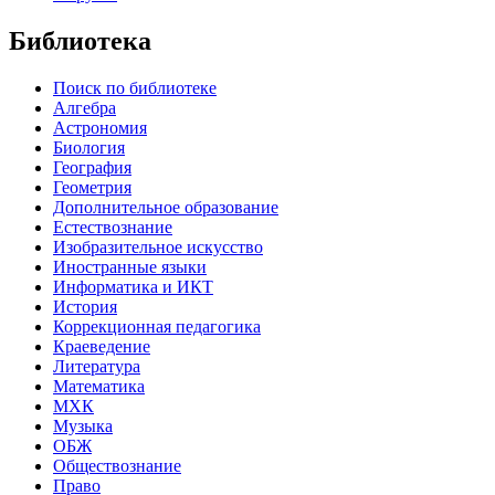
Библиотека
Поиск по библиотеке
Алгебра
Астрономия
Биология
География
Геометрия
Дополнительное образование
Естествознание
Изобразительное искусство
Иностранные языки
Информатика и ИКТ
История
Коррекционная педагогика
Краеведение
Литература
Математика
МХК
Музыка
ОБЖ
Обществознание
Право