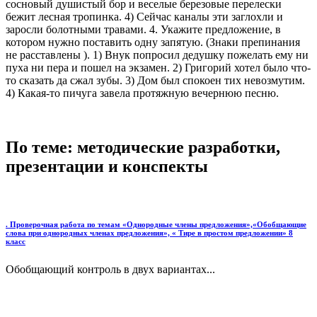
сосновый душистый бор и веселые березовые перелески
бежит лесная тропинка. 4) Сейчас каналы эти заглохли и
заросли болотными травами. 4. Укажите предложение, в
котором нужно поставить одну запятую. (Знаки препинания
не расставлены ). 1) Внук попросил дедушку пожелать ему ни
пуха ни пера и пошел на экзамен. 2) Григорий хотел было что-
то сказать да сжал зубы. 3) Дом был спокоен тих невозмутим.
4) Какая-то пичуга завела протяжную вечернюю песню.
По теме: методические разработки,
презентации и конспекты
. Проверочная работа по темам «Однородные члены предложения»,«Обобщающие
слова при однородных членах предложения», « Тире в простом предложении» 8
класс
Обобщающий контроль в двух вариантах...