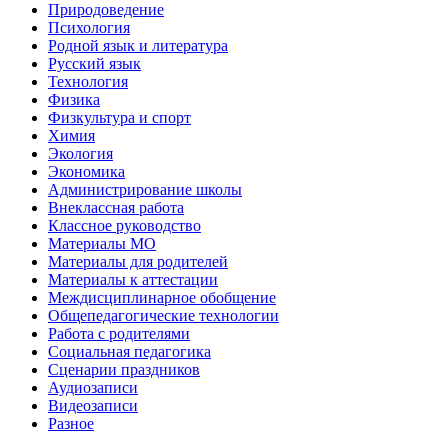
Природоведение
Психология
Родной язык и литература
Русский язык
Технология
Физика
Физкультура и спорт
Химия
Экология
Экономика
Администрирование школы
Внеклассная работа
Классное руководство
Материалы МО
Материалы для родителей
Материалы к аттестации
Междисциплинарное обобщение
Общепедагогические технологии
Работа с родителями
Социальная педагогика
Сценарии праздников
Аудиозаписи
Видеозаписи
Разное