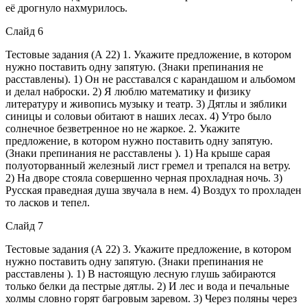
её дрогнуло нахмурилось.
Слайд 6
Тестовые задания (А 22) 1. Укажите предложение, в котором
нужно поставить одну запятую. (Знаки препинания не
расставлены). 1) Он не расставался с карандашом и альбомом
и делал наброски. 2) Я люблю математику и физику
литературу и живопись музыку и театр. 3) Дятлы и зяблики
синицы и соловьи обитают в наших лесах. 4) Утро было
солнечное безветренное но не жаркое. 2. Укажите
предложение, в котором нужно поставить одну запятую.
(Знаки препинания не расставлены ). 1) На крыше сарая
полуоторванный железный лист гремел и трепался на ветру.
2) На дворе стояла совершенно черная прохладная ночь. 3)
Русская праведная душа звучала в нем. 4) Воздух то прохладен
то ласков и тепел.
Слайд 7
Тестовые задания (А 22) 3. Укажите предложение, в котором
нужно поставить одну запятую. (Знаки препинания не
расставлены ). 1) В настоящую лесную глушь забираются
только белки да пестрые дятлы. 2) И лес и вода и печальные
холмы словно горят багровым заревом. 3) Через поляны через