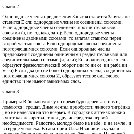
Слайд 2
Однородные члены предложения Запятая ставится Запятая не
ставится Е сли однородные члены не соединены союзами;
Если однородные члены соединены противительными
союзами (а, но, однако, зато); Если однородные члены
соединены двойными союзами, то запятая ставится перед
второй частью союза Если однородные члены соединены
повторяющимися союзами. Если однородные члены
предложения соединены одиночными разделительными или
соединительными союзами (и, или); Если однородные члены
образуют фразеологический оборот (ни то ни се, ни рыба ни
мясо) Е сли два (но не более) однородных члена, соединенных
повторяющимися союзом И, образуют тесное смысловое
единство и не имеют зависимых слов.
Слайд 3
Примеры В большом лесу во время бури деревья стонут ,
ломаются , трещат. Дима мечтал приобрести живого тигрёнка
, но не надеялся на это всерьёз. В городских аптеках можно
купит как лекарства , так и другие средства первой
необходимости. Радостно, молодо было на небе , и на земле , и
в сердце человека. В санатории Илья Иванович скучал и
подолгу бродил по парку или вдоль берега реки. На другой