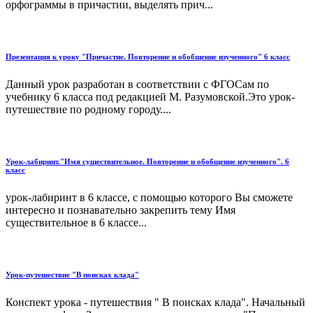
орфограммы в причастии, выделять прич...
Презентация к уроку "Причастие. Повторение и обобщение изученного" 6 класс
Данный урок разработан в соответствии с ФГОСам по
учебнику 6 класса под редакцией М. Разумовской.Это урок-
путешествие по родному городу....
Урок-лабиринт."Имя существительное. Повторение и обобщение изученного". 6
класс
урок-лабиринт в 6 классе, с помощью которого Вы сможете
интересно и познавательно закрепить тему Имя
существительное в 6 классе...
Урок-путешествие "В поисках клада"
Конспект урока - путешествия " В поисках клада". Начальный