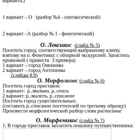
варианта.)
1 вариант – О (разбор №4 - синтаксический)
2 вариант –А (разбор № 1 - фонетический)
О. Лексикос
(слайд № 5)
Посетить город, соответствующий выбранному ключу,
взятому на о. Фонетикос с обзорной экскурсией. Запастись
провизией ( привести 3 примера)
1 вариант – город Омонимы
2 вариант – город Антонимы
(слайды 8,9)
О. Морфологос
(слайд № 6)
Посетить город приставок:
1 вариант: р..звальни, р..спись
2 вариант: р..звалить, р..списание
Посетить город существительных:
(составить р..списание посетителей по третьему образцу)
Произвести морфологический разбор слова
расписание
О. Морфемикос
(слайд № 7)
1. В городе приставок заплатить пошлину путешественника: