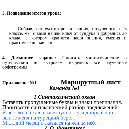
3. Подведение итогов урока:
Собрав, систематизировав знания, полученные в 6
классе, мы с вами нашли ключ от сундука и добрались до
клада, в котором хранятся наши знания, умения и
практические навыки.
4. Домашнее задание:
Написать мини-сочинение о
путешествии по островам, выделить все изученные
орфограммы.
Маршрутный лист
Приложение №1
Команда №1
1.Синтаксический океан
Вставить пропущенные буквы и знаки препинания.
Произвести синтаксический разбор предложений:
Я вес..ло в..ехал в заветную р..ку и добрый кон..
вын..с меня на турецкий бере...
М..л..дой месяц п..казался на ясн..м неб.. .
2. О. Фонетикос