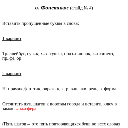
о. Фонетикос
(
слайд № 4)
Вставить пропущенные буквы в слова:
1 вариант
Тр..ллейбус, суч..к, х..х..тушка, подз..г..ловок, к..нтинент,
пр..фе..ор
2 вариант
Н..прямик,фан..тик, овраж..к, к..р..ван, акв..рель, р..форма
Отсчитать пять шагов к воротам города и вставить ключ в
замок:
..тм..сфера
(Пять шагов – это пять повторяющихся букв во всех словах