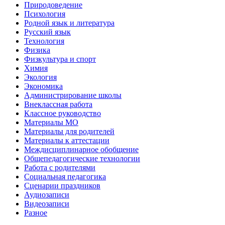
Природоведение
Психология
Родной язык и литература
Русский язык
Технология
Физика
Физкультура и спорт
Химия
Экология
Экономика
Администрирование школы
Внеклассная работа
Классное руководство
Материалы МО
Материалы для родителей
Материалы к аттестации
Междисциплинарное обобщение
Общепедагогические технологии
Работа с родителями
Социальная педагогика
Сценарии праздников
Аудиозаписи
Видеозаписи
Разное