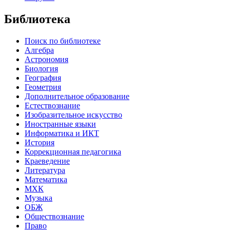
Библиотека
Поиск по библиотеке
Алгебра
Астрономия
Биология
География
Геометрия
Дополнительное образование
Естествознание
Изобразительное искусство
Иностранные языки
Информатика и ИКТ
История
Коррекционная педагогика
Краеведение
Литература
Математика
МХК
Музыка
ОБЖ
Обществознание
Право