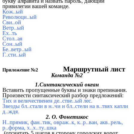
букву алфавита и назвать пароль, дающий
привилегии вашей команде.
Кож..ый
Революци..ый
Сви..ой
Ветр..ый
Ех..ть
Стол..ая
Сон..ый
Бе..ветр..ый
Г..сти..ый
Маршрутный лист
Приложение №2
Команда №2
1.Синтаксический океан
Вставить пропущенные буквы и знаки препинания.
Произвести синтаксический разбор предложений:
Тих и величественен де..стве..ый лес.
Звезды бл..стали в н..чи и бл..стели на в..твях капли
д..ждя.
2. О. Фонетикос
Н..прямик, фан..тик, овраж..к, к..р..ван, акв..рель,
р..форма, х..х..ту..шка
(отсчитать 5 шагов в сторону городских ворот,