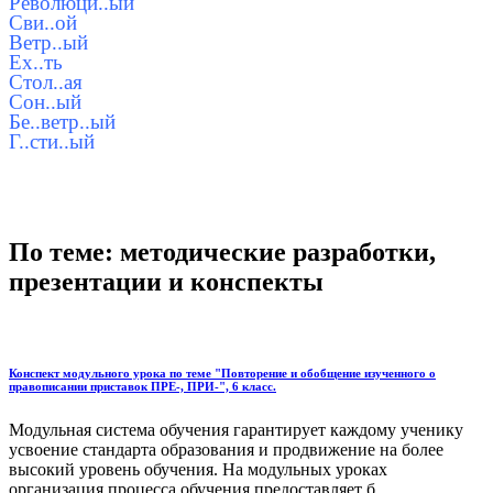
Революци..ый
Сви..ой
Ветр..ый
Ех..ть
Стол..ая
Сон..ый
Бе..ветр..ый
Г..сти..ый
По теме: методические разработки,
презентации и конспекты
Конспект модульного урока по теме "Повторение и обобщение изученного о
правописании приставок ПРЕ-, ПРИ-", 6 класс.
Модульная система обучения гарантирует каждому ученику
усвоение стандарта образования и продвижение на более
высокий уровень обучения. На модульных уроках
организация процесса обучения предоставляет б...