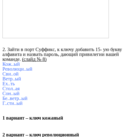
2. Зайти в порт Суффикс, к ключу добавить 15- ую букву
алфавита и назвать пароль, дающий привилегии вашей
команде.
(слайд № 8)
Кож..ый
Революци..ый
Сви..ой
Ветр..ый
Ех..ть
Стол..ая
Сон..ый
Бе..ветр..ый
Г..сти..ый
1 вариант – ключ кожаный
2 вариант – ключ революционный