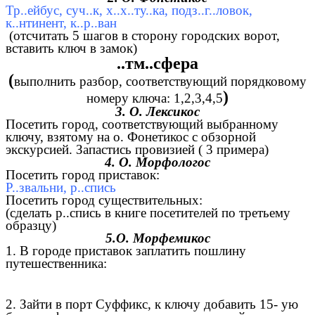
Тр..ейбус, суч..к, х..х..ту..ка, подз..г..ловок,
к..нтинент, к..р..ван
(отсчитать 5 шагов в сторону городских ворот,
вставить ключ в замок)
..тм..сфера
(
выполнить разбор, соответствующий порядковому
)
номеру ключа: 1,2,3,4,5
3. О. Лексикос
Посетить город, соответствующий выбранному
ключу, взятому на о. Фонетикос с обзорной
экскурсией. Запастись провизией ( 3 примера)
4. О. Морфологос
Посетить город приставок:
Р..звальни, р..спись
Посетить город существительных:
(сделать р..спись в книге посетителей по третьему
образцу)
5.О. Морфемикос
1. В городе приставок заплатить пошлину
путешественника:
2. Зайти в порт Суффикс, к ключу добавить 15- ую