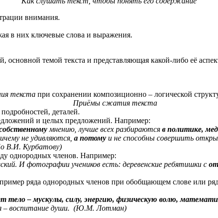
Как слушать текст, чтобы понять его содержание
трации внимания.
жая в них ключевые слова и выражения.
ей, основной темой текста и представляющая какой-либо её аспект
ния текста
при сохранении композиционно – логической структур
Приёмы сжатия текста
подробностей, деталей.
редложений и целых предложений. Например:
собственному
мнению, лучше всех разбираются
в политике, мед
ничему не удивляются,
а потому
и не способны совершить откр
Курбатову)
ду однородных членов. Например:
ский. И фотографии учеников есть: деревенские ребятишки с
от
апример ряда однородных членов при обобщающем слове или ря
ет тело – мускулы, силу, энергию, физическую волю, математ
я – воспитание души. (Ю.М. Лотман)