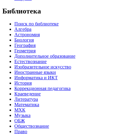
Библиотека
Поиск по библиотеке
Алгебра
Астрономия
Биология
География
Геометрия
Дополнительное образование
Естествознание
Изобразительное искусство
Иностранные языки
Информатика и ИКТ
История
Коррекционная педагогика
Краеведение
Литература
Математика
МХК
Музыка
ОБЖ
Обществознание
Право