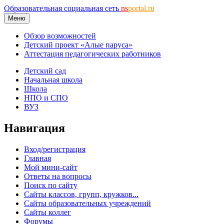
Образовательная социальная сеть
ns
portal.ru
Меню
Обзор возможностей
Детский проект «Алые паруса»
Аттестация педагогических работников
Детский сад
Начальная школа
Школа
НПО и СПО
ВУЗ
Навигация
Вход/регистрация
Главная
Мой мини-сайт
Ответы на вопросы
Поиск по сайту
Сайты классов, групп, кружков...
Сайты образовательных учреждений
Сайты коллег
Форумы