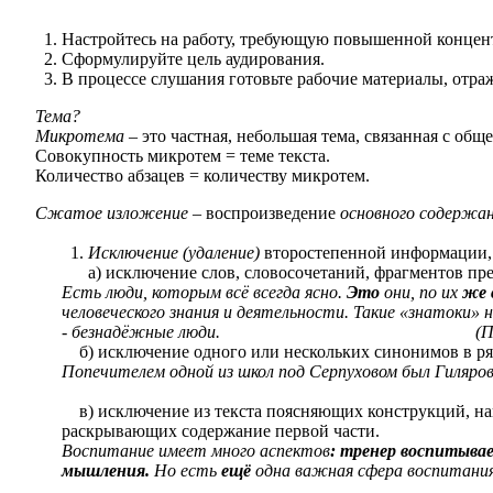
Настройтесь на работу, требующую повышенной концен
Сформулируйте цель аудирования.
В процессе слушания готовьте рабочие материалы, отра
Тема?
Микротема
– это частная, небольшая тема, связанная с общ
Совокупность микротем = теме текста.
Количество абзацев = количеству микротем.
Сжатое изложение
– воспроизведение
основного содержа
Исключение (удаление)
второстепенной информации, 
а) исключение слов, словосочетаний, фрагментов п
Есть люди, которым всё всегда ясно.
Это
они, по их
же 
человеческого знания и деятельности. Такие «знатоки» 
- безнадёжные люди. (По В.И. 
б) исключение одного или нескольких синонимов в ря
Попечителем одной из школ под Серпуховом был Гиляров
в) исключение из текста поясняющих конструкций, н
раскрывающих содержание первой части.
Воспитание имеет много аспектов
: тренер воспитыва
мышления.
Но есть
ещё
одна важная сфера воспитани