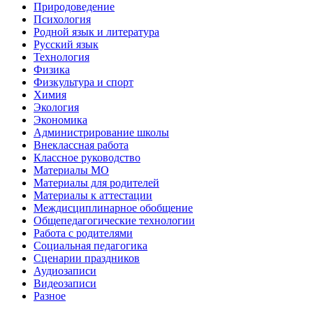
Природоведение
Психология
Родной язык и литература
Русский язык
Технология
Физика
Физкультура и спорт
Химия
Экология
Экономика
Администрирование школы
Внеклассная работа
Классное руководство
Материалы МО
Материалы для родителей
Материалы к аттестации
Междисциплинарное обобщение
Общепедагогические технологии
Работа с родителями
Социальная педагогика
Сценарии праздников
Аудиозаписи
Видеозаписи
Разное