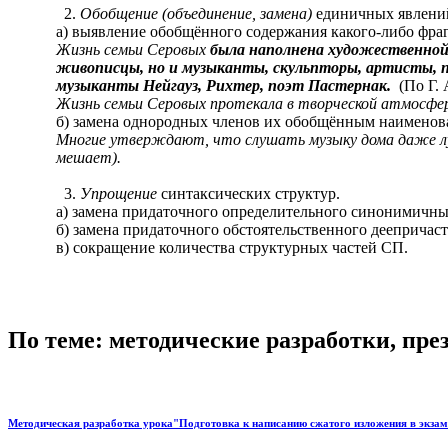
Обобщение (объединение, замена)
единичных явлений
а) выявление обобщённого содержания какого-либо фраг
Жизнь семьи Серовых
была наполнена художественной 
живописцы, но и музыканты, скульпторы, артисты, п
музыканты Нейгауз, Рихтер, поэт Пастернак.
(По Г. 
Жизнь семьи Серовых протекала в творческой атмосфер
б) замена однородных членов их обобщённым наименов
Многие утверждают, что слушать музыку дома даже лу
мешает).
Упрощение
синтаксических структур.
а) замена придаточного определительного синонимичн
б) замена придаточного обстоятельственного деепричас
в) сокращение количества структурных частей СП.
По теме: методические разработки, пр
Методическая разработка урока"Подготовка к написанию сжатого изложения в экза