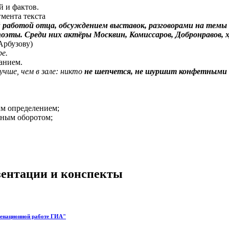
 и фактов.
мента текста
работой отца, обсуждением выставок, разговорами на темы и
оэты. Среди них актёры Москвин, Комиссаров, Добронравов, 
Арбузову)
е.
анием.
чше, чем в зале: никто
не шепчется, не шуршит конфетными 
ым определением;
тным оборотом;
езентации и конспекты
менационной работе ГИА"