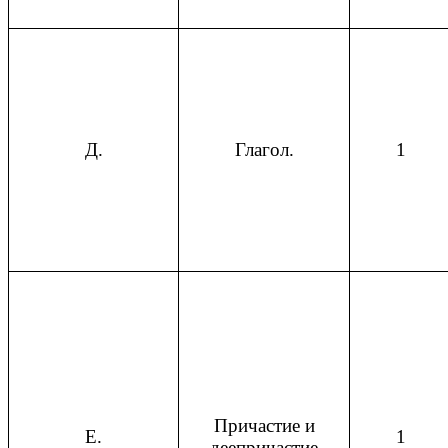
Д.
Глагол.
1
Причастие и
Е.
1
деепричастие