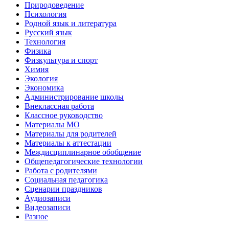
Природоведение
Психология
Родной язык и литература
Русский язык
Технология
Физика
Физкультура и спорт
Химия
Экология
Экономика
Администрирование школы
Внеклассная работа
Классное руководство
Материалы МО
Материалы для родителей
Материалы к аттестации
Междисциплинарное обобщение
Общепедагогические технологии
Работа с родителями
Социальная педагогика
Сценарии праздников
Аудиозаписи
Видеозаписи
Разное