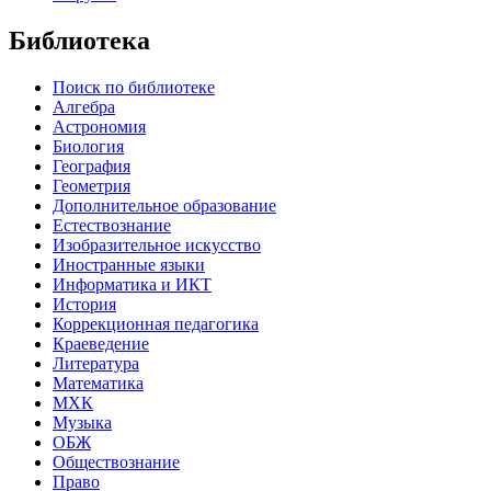
Библиотека
Поиск по библиотеке
Алгебра
Астрономия
Биология
География
Геометрия
Дополнительное образование
Естествознание
Изобразительное искусство
Иностранные языки
Информатика и ИКТ
История
Коррекционная педагогика
Краеведение
Литература
Математика
МХК
Музыка
ОБЖ
Обществознание
Право