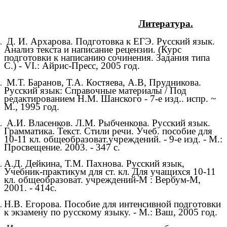
Литература.
Д. И. Архарова. Подготовка к ЕГЭ. Русский язык.
Анализ текста и написание рецензии. (Курс
подготовки к написанию сочинения. Задания типа
С.) - VI.: Айрис-Пресс, 2005 год.
М.Т. Баранов, Т.А. Костяева, А.В, Прудникова.
Русский язык: Справочные материалы / Под
редактированием Н.М. Шанского - 7-е изд.. испр. ~
М., 1995 год.
А.И. Власенков. Л.М. Рыбченкова. Русский язык.
Грамматика. Текст. Стили речи. Учеб. пособие для
10-11 кл. общеобразоват.учреждений. - 9-е изд. - М.:
Просвещение. 2003. - 347 с.
А.Д. Дейкина, Т.М. Пахнова. Русский язык,
Учебник-практикум для ст. кл. Для учащихся 10-11
кл. общеобразоват. учреждений-М : Вербум-М,
2001. - 414с.
Н.В. Егорова. Пособие для интенсивной подготовки
к экзамену по русскому языку. - М.: Ваш, 2005 год.