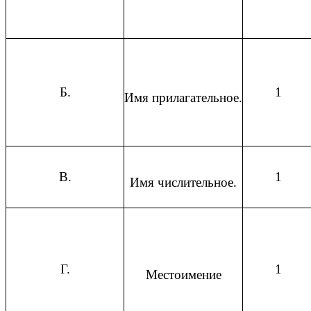
Б.
1
Имя прилагательное.
В.
1
Имя числительное.
Г.
1
Местоимение