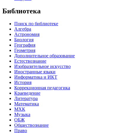
Библиотека
Поиск по библиотеке
Алгебра
Астрономия
Биология
География
Геометрия
Дополнительное образование
Естествознание
Изобразительное искусство
Иностранные языки
Информатика и ИКТ
История
Коррекционная педагогика
Краеведение
Литература
Математика
МХК
Музыка
ОБЖ
Обществознание
Право