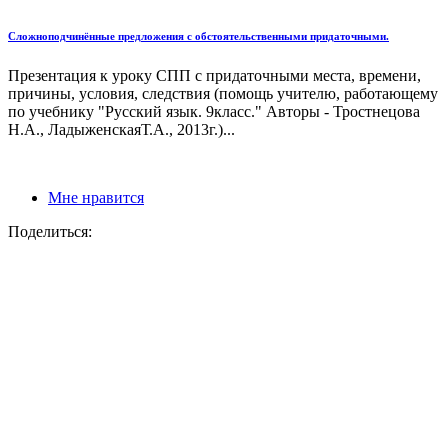
Сложноподчинённые предложения с обстоятельственными придаточными.
Презентация к уроку СПП с придаточными места, времени,
причины, условия, следствия (помощь учителю, работающему
по учебнику "Русский язык. 9класс." Авторы - Тростнецова
Н.А., ЛадыженскаяТ.А., 2013г.)...
Мне нравится
Поделиться: