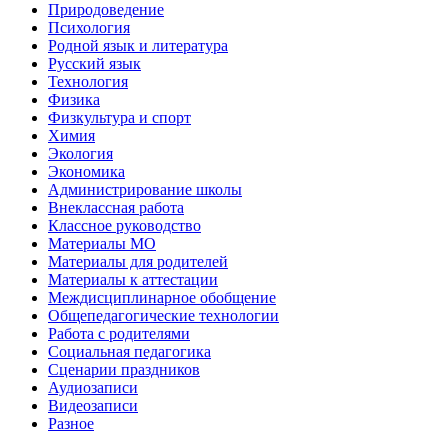
Природоведение
Психология
Родной язык и литература
Русский язык
Технология
Физика
Физкультура и спорт
Химия
Экология
Экономика
Администрирование школы
Внеклассная работа
Классное руководство
Материалы МО
Материалы для родителей
Материалы к аттестации
Междисциплинарное обобщение
Общепедагогические технологии
Работа с родителями
Социальная педагогика
Сценарии праздников
Аудиозаписи
Видеозаписи
Разное