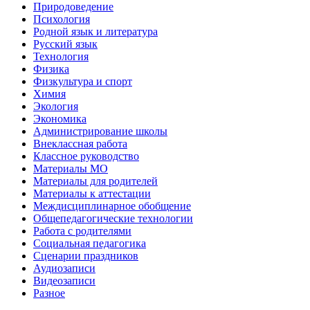
Природоведение
Психология
Родной язык и литература
Русский язык
Технология
Физика
Физкультура и спорт
Химия
Экология
Экономика
Администрирование школы
Внеклассная работа
Классное руководство
Материалы МО
Материалы для родителей
Материалы к аттестации
Междисциплинарное обобщение
Общепедагогические технологии
Работа с родителями
Социальная педагогика
Сценарии праздников
Аудиозаписи
Видеозаписи
Разное