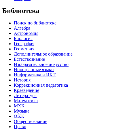
Библиотека
Поиск по библиотеке
Алгебра
Астрономия
Биология
География
Геометрия
Дополнительное образование
Естествознание
Изобразительное искусство
Иностранные языки
Информатика и ИКТ
История
Коррекционная педагогика
Краеведение
Литература
Математика
МХК
Музыка
ОБЖ
Обществознание
Право