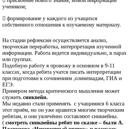
 присвоение нового знания, новой информации
учеником;
 формирование у каждого из учащихся
собственного отношения к изучаемому материалу.
На стадии рефлексии осуществляется анализ,
творческая переработка, интерпретация изученной
информации. Работа ведется индивидуально, в парах
или группах.
Подобную работу я провожу в основном в 9-11
классах, когда ребята учатся писать интерпретации
при подготовке к сочинениям ,олимпиадам, ГИА и
ЕГЭ.
Примером метода критического мышления может
служить
синквейн.
Мы недавно стали применять с учащимися 6 класса
этот приём, но он уже нравится многим творческим
ребятам, и они увлечённо составляют синквейны.
(
смотреть синквейны ребят по сказке – были А.
Платонова «Неизвестный цветок» и рассказу