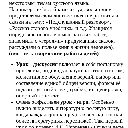
некоторым темам русского языка.
Например, ребята 6 класса с удовольствием
представляли свои лингвистические рассказы и
сказки на тему: «Подслушанный разговор»,
«Рассказ старого учебника» и т.д. Учащиеся
определяли основную мысль своих работ,
знакомили с «героями» придуманных сказок,
рассуждали о пользе книг в жизни человека).
(
смотреть творческие работы детей)
Урок - дискуссия
включает в себя постановку
проблемы, индивидуальную работу с текстом,
коллективное обсуждение версий, выбор или
составление единой общей версии, формы её
подачи - устный ответ, график, инсценировка,
опорный конспект.
Очень эффективен
урок - игра
. Особенно
нужно выделить литературно-ролевую игру,
когда каждая группа представляет одного или
более литературных персонажей. Так, первый
урок по роману И.С. Тургенева «Отцы и дети»