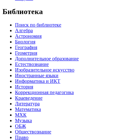
Библиотека
Поиск по библиотеке
Алгебра
Астрономия
Биология
География
Геометрия
Дополнительное образование
Естествознание
Изобразительное искусство
Иностранные языки
Информатика и ИКТ
История
Коррекционная педагогика
Краеведение
Литература
Математика
МХК
Музыка
ОБЖ
Обществознание
Право