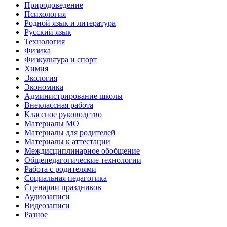
Природоведение
Психология
Родной язык и литература
Русский язык
Технология
Физика
Физкультура и спорт
Химия
Экология
Экономика
Администрирование школы
Внеклассная работа
Классное руководство
Материалы МО
Материалы для родителей
Материалы к аттестации
Междисциплинарное обобщение
Общепедагогические технологии
Работа с родителями
Социальная педагогика
Сценарии праздников
Аудиозаписи
Видеозаписи
Разное