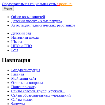
Образовательная социальная сеть
ns
portal.ru
Меню
Обзор возможностей
Детский проект «Алые паруса»
Аттестация педагогических работников
Детский сад
Начальная школа
Школа
НПО и СПО
ВУЗ
Навигация
Вход/регистрация
Главная
Мой мини-сайт
Ответы на вопросы
Поиск по сайту
Сайты классов, групп, кружков...
Сайты образовательных учреждений
Сайты коллег
Форумы