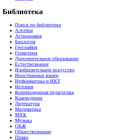
Библиотека
Поиск по библиотеке
Алгебра
Астрономия
Биология
География
Геометрия
Дополнительное образование
Естествознание
Изобразительное искусство
Иностранные языки
Информатика и ИКТ
История
Коррекционная педагогика
Краеведение
Литература
Математика
МХК
Музыка
ОБЖ
Обществознание
Право