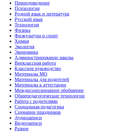
Природоведение
Психология
Родной язык и литература
Русский язык
Технология
Физика
Физкультура и спорт
Химия
Экология
Экономика
Администрирование школы
Внеклассная работа
Классное руководство
Материалы МО
Материалы для родителей
Материалы к аттестации
Междисциплинарное обобщение
Общепедагогические технологии
Работа с родителями
Социальная педагогика
Сценарии праздников
Аудиозаписи
Видеозаписи
Разное