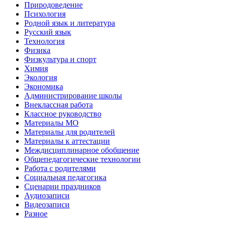
Природоведение
Психология
Родной язык и литература
Русский язык
Технология
Физика
Физкультура и спорт
Химия
Экология
Экономика
Администрирование школы
Внеклассная работа
Классное руководство
Материалы МО
Материалы для родителей
Материалы к аттестации
Междисциплинарное обобщение
Общепедагогические технологии
Работа с родителями
Социальная педагогика
Сценарии праздников
Аудиозаписи
Видеозаписи
Разное