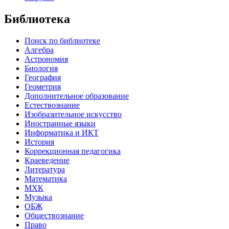
Библиотека
Поиск по библиотеке
Алгебра
Астрономия
Биология
География
Геометрия
Дополнительное образование
Естествознание
Изобразительное искусство
Иностранные языки
Информатика и ИКТ
История
Коррекционная педагогика
Краеведение
Литература
Математика
МХК
Музыка
ОБЖ
Обществознание
Право