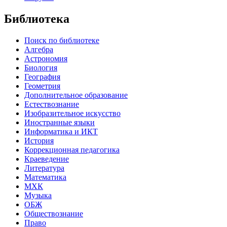
Библиотека
Поиск по библиотеке
Алгебра
Астрономия
Биология
География
Геометрия
Дополнительное образование
Естествознание
Изобразительное искусство
Иностранные языки
Информатика и ИКТ
История
Коррекционная педагогика
Краеведение
Литература
Математика
МХК
Музыка
ОБЖ
Обществознание
Право