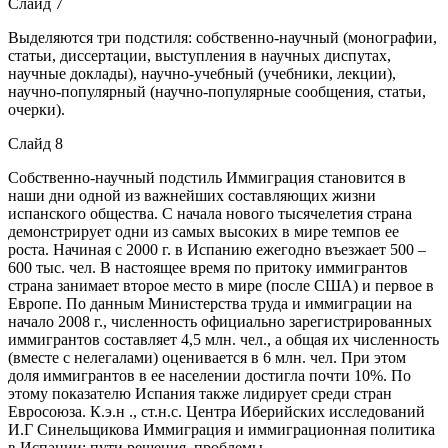
Слайд 7
Выделяются три подстиля: собственно-научный (монографии,
статьи, диссертации, выступления в научных диспутах,
научные доклады), научно-учебный (учебники, лекции),
научно-популярный (научно-популярные сообщения, статьи,
очерки).
Слайд 8
Собственно-научный подстиль Иммиграция становится в
наши дни одной из важнейших составляющих жизни
испанского общества. С начала нового тысячелетия страна
демонстрирует одни из самых высоких в мире темпов ее
роста. Начиная с 2000 г. в Испанию ежегодно въезжает 500 –
600 тыс. чел. В настоящее время по притоку иммигрантов
страна занимает второе место в мире (после США) и первое в
Европе. По данным Министерства труда и иммиграции на
начало 2008 г., численность официально зарегистрированных
иммигрантов составляет 4,5 млн. чел., а общая их численность
(вместе с нелегалами) оценивается в 6 млн. чел. При этом
доля иммигрантов в ее населении достигла почти 10%. По
этому показателю Испания также лидирует среди стран
Евросоюза. К.э.н ., ст.н.с. Центра Иберийских исследований
И.Г Синельщикова Иммиграция и иммиграционная политика
в Испании: пути решения, проблемы