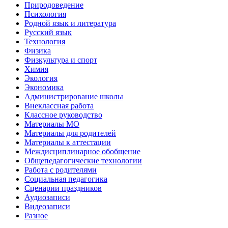
Природоведение
Психология
Родной язык и литература
Русский язык
Технология
Физика
Физкультура и спорт
Химия
Экология
Экономика
Администрирование школы
Внеклассная работа
Классное руководство
Материалы МО
Материалы для родителей
Материалы к аттестации
Междисциплинарное обобщение
Общепедагогические технологии
Работа с родителями
Социальная педагогика
Сценарии праздников
Аудиозаписи
Видеозаписи
Разное