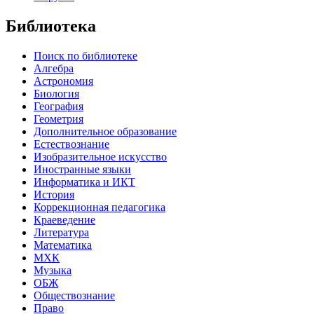
Библиотека
Поиск по библиотеке
Алгебра
Астрономия
Биология
География
Геометрия
Дополнительное образование
Естествознание
Изобразительное искусство
Иностранные языки
Информатика и ИКТ
История
Коррекционная педагогика
Краеведение
Литература
Математика
МХК
Музыка
ОБЖ
Обществознание
Право