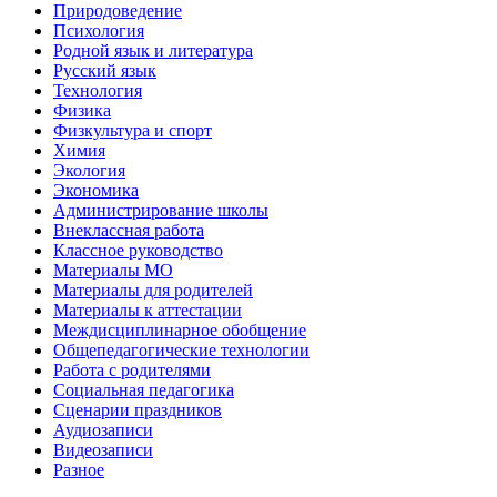
Природоведение
Психология
Родной язык и литература
Русский язык
Технология
Физика
Физкультура и спорт
Химия
Экология
Экономика
Администрирование школы
Внеклассная работа
Классное руководство
Материалы МО
Материалы для родителей
Материалы к аттестации
Междисциплинарное обобщение
Общепедагогические технологии
Работа с родителями
Социальная педагогика
Сценарии праздников
Аудиозаписи
Видеозаписи
Разное