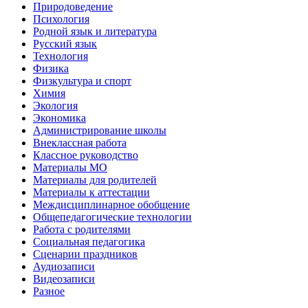
Природоведение
Психология
Родной язык и литература
Русский язык
Технология
Физика
Физкультура и спорт
Химия
Экология
Экономика
Администрирование школы
Внеклассная работа
Классное руководство
Материалы МО
Материалы для родителей
Материалы к аттестации
Междисциплинарное обобщение
Общепедагогические технологии
Работа с родителями
Социальная педагогика
Сценарии праздников
Аудиозаписи
Видеозаписи
Разное