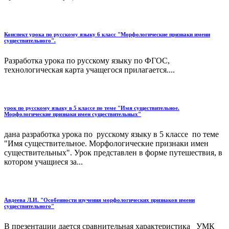
Конспект урока по русскому языку 6 класс "Морфологические признаки имени
существительного".
Разработка урока по русскому языку по ФГОС,
технологическая карта учащегося прилагается....
урок по русскому языку в 5 классе по теме "Имя существительное.
Морфологические признаки имен существительных"
дана разработка урока по русскому языку в 5 классе по теме
"Имя существительное. Морфологические признаки имен
существительных". Урок представлен в форме путешествия, в
котором учащиеся за...
Авдеева Л.И. "Особенности изучения морфологических признаков имени
существительного"
В презентации дается сравнительная характеристика УМК