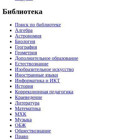
Библиотека
Поиск по библиотеке
Алгебра
Астрономия
Биология
География
Геометрия
Дополнительное образование
Естествознание
Изобразительное искусство
Иностранные языки
Информатика и ИКТ
История
Коррекционная педагогика
Краеведение
Литература
Математика
МХК
Музыка
ОБЖ
Обществознание
Право