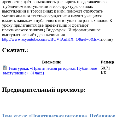
древности; даёт возможность расширить представление о
публичном выступлении и его структуре, о видах
выступлений и требованиях к ним; поможет отработать
умения анализа текста-рассуждение и научит учащихся
владеть навыками публичного выступления разных видов. К
уроку прилагаются две презентации и фрагмерт
практического занятия ( Видеоурок "Информационное
выступление" сайт для скачивания
http://www.ssyoutube.com/v/BUVfAuIKX_Q&rel=0&fs=1
по ин)
Скачать:
Вложение
Размер
50.71
Тема урока: «Практическая риторика. Публичное
КБ
выступление». (4 часа)
Предварительный просмотр:
Тема урока:
«Практическая риторика. Публичное