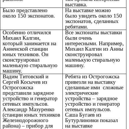
выставка.
Было представлено
На выставке можно
около 150 экспонатов.
было увидеть около 150
экспонатов, сделанных
ребятами.
Особенно отличился
Все экспонаты выставки
Михаил Калгин,
были очень
который занимается на
интересными. Например,
Анненской станции
Михаил Калгин из Анны
юных техников. Он
сконструировал
сконструировал
маленькую стиральную
маленькую стиральную
машину.
машину.
Вадим Титовский и
Ребята из
Острогожска
Сергей Косычев из
привезли на выставку
Острогожска
сделанные ими сложные
представили зарядное
электрические
устройство и генератор
устройства – зарядное
сетевых импульсов.
устройство и генератор
Александр Мазуренко
сетевых импульсов.
(станции юных техников
Саша Бугаев из
Железнодорожного
Бутурлиновки показал
района) – прибор для
на выставке