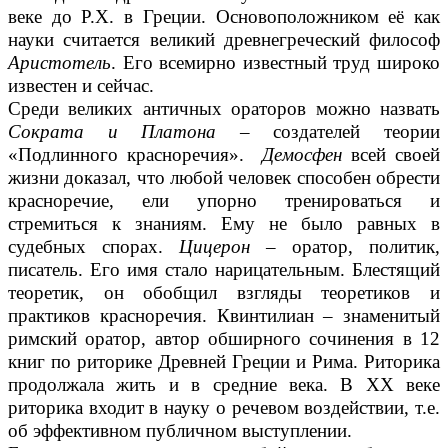
веке до Р.Х. в Греции. Основоположником её как
науки считается великий древнегреческий философ
Аристотель
. Его всемирно известный труд широко
известен и сейчас.
Среди великих античных ораторов можно назвать
Сократа и Платона
– создателей теории
«Подлинного красноречия».
Демосфен
всей своей
жизни доказал, что любой человек способен обрести
красноречие, ели упорно тренироваться и
стремиться к знаниям. Ему не было равных в
судебных спорах.
Цицерон
– оратор, политик,
писатель. Его имя стало нарицательным. Блестящий
теоретик, он обобщил взгляды теоретиков и
практиков красноречия. Квинтилиан – знаменитый
римский оратор, автор обширного сочинения в 12
книг по риторике Древней Греции и Рима. Риторика
продолжала жить и в средние века. В XX веке
риторика входит в науку о речевом воздействии, т.е.
об эффективном публичном выступлении.