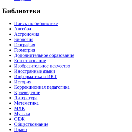
Библиотека
Поиск по библиотеке
Алгебра
Астрономия
Биология
География
Геометрия
Дополнительное образование
Естествознание
Изобразительное искусство
Иностранные языки
Информатика и ИКТ
История
Коррекционная педагогика
Краеведение
Литература
Математика
МХК
Музыка
ОБЖ
Обществознание
Право