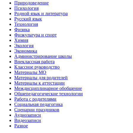
Природоведение
Психология
Родной язык и литература
Русский язык
Технология
Физика
Физкультура и спорт
Химия
Экология
Экономика
Администрирование школы
Внеклассная работа
Классное руководство
Материалы МО
Материалы для родителей
Материалы к аттестации
Междисциплинарное обобщение
Общепедагогические технологии
Работа с родителями
Социальная педагогика
Сценарии праздников
Аудиозаписи
Видеозаписи
Разное