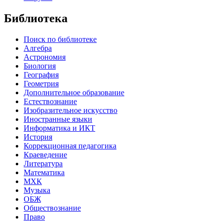
Библиотека
Поиск по библиотеке
Алгебра
Астрономия
Биология
География
Геометрия
Дополнительное образование
Естествознание
Изобразительное искусство
Иностранные языки
Информатика и ИКТ
История
Коррекционная педагогика
Краеведение
Литература
Математика
МХК
Музыка
ОБЖ
Обществознание
Право