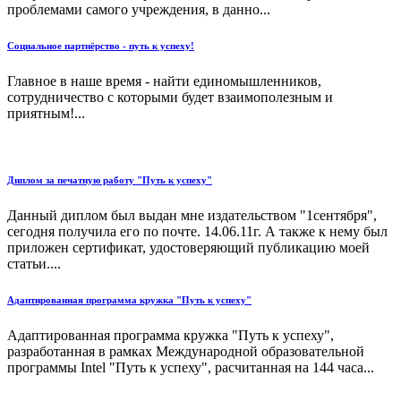
проблемами самого учреждения, в данно...
Социальное партнёрство - путь к успеху!
Главное в наше время - найти единомышленников,
сотрудничество с которыми будет взаимополезным и
приятным!...
Диплом за печатную работу "Путь к успеху"
Данный диплом был выдан мне издательством "1сентября",
сегодня получила его по почте. 14.06.11г. А также к нему был
приложен сертификат, удостоверяющий публикацию моей
статьи....
Адаптированная программа кружка "Путь к успеху"
Адаптированная программа кружка "Путь к успеху",
разработанная в рамках Международной образовательной
программы Intel "Путь к успеху", расчитанная на 144 часа...