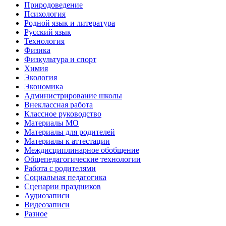
Природоведение
Психология
Родной язык и литература
Русский язык
Технология
Физика
Физкультура и спорт
Химия
Экология
Экономика
Администрирование школы
Внеклассная работа
Классное руководство
Материалы МО
Материалы для родителей
Материалы к аттестации
Междисциплинарное обобщение
Общепедагогические технологии
Работа с родителями
Социальная педагогика
Сценарии праздников
Аудиозаписи
Видеозаписи
Разное