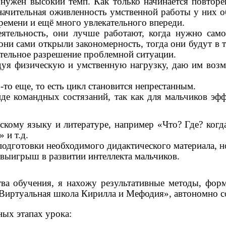
ужен высокий темп. Как только начинается повторен
 Значительная оживленность умственной работы у них 
времени и ещё много увлекательного впереди.
ятельность, они лучше работают, когда нужно само
и сами открыли закономерность, тогда они будут в то
ятельное разрешение проблемной ситуации.
дуя физическую и умственную нагрузку, даю им возм
-то еще, то есть цикл становится непрестанным.
иде командных состязаний, так как для мальчиков эф
скому языку и литературе, например «Что? Где? ког
» и т.д.
 подготовки необходимого дидактического материала, 
выигрыш в развитии интеллекта мальчиков.
ва обучения, я нахожу результативные методы, фор
Виртуальная школа Кирилла и Мефодия», автономно с
ых этапах урока: