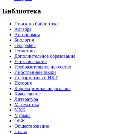
Библиотека
Поиск по библиотеке
Алгебра
Астрономия
Биология
География
Геометрия
Дополнительное образование
Естествознание
Изобразительное искусство
Иностранные языки
Информатика и ИКТ
История
Коррекционная педагогика
Краеведение
Литература
Математика
МХК
Музыка
ОБЖ
Обществознание
Право