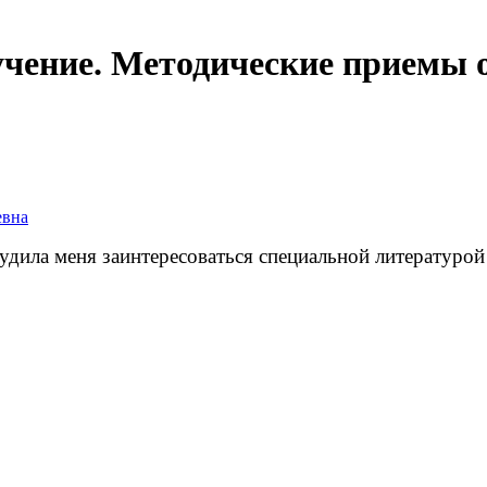
бучение. Методические приемы 
евна
обудила меня заинтересоваться специальной литературо