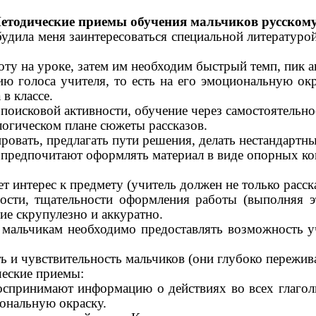
етодические приемы обучения мальчиков русскому
обудила меня заинтересоваться специальной литературо
ту на уроке, затем им необходим быстрый темп, пик а
 голоса учителя, то есть на его эмоциональную ок
в классе.
 поисковой активности, обучение через самостоятельн
 логическом плане сюжеты рассказов.
овать, предлагать пути решения, делать нестандартны
 предпочитают оформлять материал в виде опорных кон
т интерес к предмету (учитель должен не только расск
ости, тщательности оформления работы (выполняя э
ние скрупулезно и аккуратно.
альчикам необходимо предоставлять возможность уча
и чувствительность мальчиков (они глубоко переживаю
еские приемы:
спринимают информацию о действиях во всех глагольн
ональную окраску.