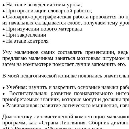
На этапе выведения темы урока;
При организации словарной работы;
Словарно-орфографическая работа проводится по п
из начальных складывается слово, получаем тему уро
При изучении нового материала
При закреплении
На этапе контроля
Учу мальчиков самих составлять презентации, ве
предлагаю мальчикам заняться мозговым штурмом и 
затем на компьютере помогает лучше запомнить его.
В моей педагогической копилке появились значитель
Учебная: изучить и закрепить основные навыки ра
Воспитательная: развитие познавательного инт
приобретаемых знаниях, которые могут и должны пр
Развивающая: развитие логического мышления, нав
Диагностику лингвистической компетенции мальчико
программ, как: «Страна Лингвиния. Сборник диктан
«1С: Репетитор», «Менеджер тестов» и т.д.