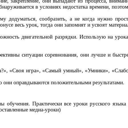
ие, закрепление, они выпадают из процесса, вниман
обнаруживается в условиях недостатка времени, поэто
му додуматься, сообразить, а не когда нужно прос
нусе весь урок, тогда они запомнят и усвоят материа
ожность двигательной разрядки. Использую на урок
фективны ситуации соревнования, они лучше и быстр
да?», «Своя игра», «Самый умный», «Умники», «Слаб
но они оправдываются положительными результатами.
мы обучения. Практически все уроки русского языка
оставленные медиа-уроки)