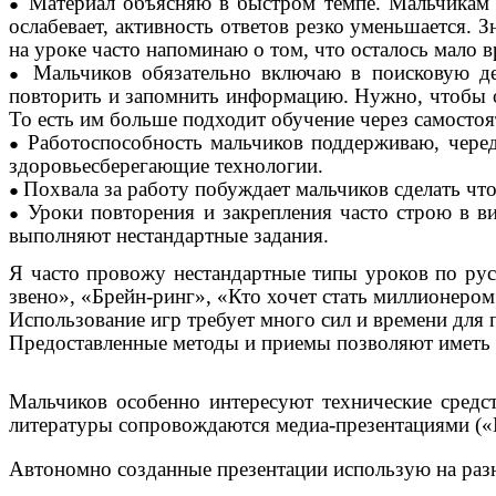
Материал объясняю в быстром темпе. Мальчикам н
ослабевает, активность ответов резко уменьшается.
на уроке часто напоминаю о том, что осталось мало 
Мальчиков обязательно включаю в поисковую де
повторить и запомнить информацию. Нужно, чтобы он
То есть им больше подходит обучение через самосто
Работоспособность мальчиков поддерживаю, чере
здоровьесберегающие технологии.
Похвала за работу побуждает мальчиков сделать что
Уроки повторения и закрепления часто строю в в
выполняют нестандартные задания.
Я часто провожу нестандартные типы уроков по рус
звено», «Брейн-ринг», «Кто хочет стать миллионером
Использование игр требует много сил и времени для
Предоставленные методы и приемы позволяют иметь 
Мальчиков особенно интересуют технические средст
литературы сопровождаются медиа-презентациями («
Автономно созданные презентации использую на разн