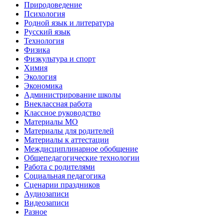
Природоведение
Психология
Родной язык и литература
Русский язык
Технология
Физика
Физкультура и спорт
Химия
Экология
Экономика
Администрирование школы
Внеклассная работа
Классное руководство
Материалы МО
Материалы для родителей
Материалы к аттестации
Междисциплинарное обобщение
Общепедагогические технологии
Работа с родителями
Социальная педагогика
Сценарии праздников
Аудиозаписи
Видеозаписи
Разное