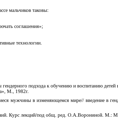
ассе мальчиков таковы:
ключать соглашения»;
ативные технологии.
гендерного подхода к обучению и воспитанию детей в
», М., 1982г.
еся мужчины в изменяющемся мире// введение в генде
ний. Курс лекций/под общ. ред. О.А.Ворониной. М.: 