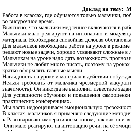
Доклад на тему: М
Работа в классах, где обучаются только мальчики, п
во внеурочное время.
Выяснено, что мальчики медленнее включаются в рабо
Мальчики мало реагируют на интонацию и модуляцию
материала. Необходима спокойная деловая обстановка 
Для мальчиков необходима работа на уроке в режиме
решают новые задачи, хорошо усваивают сложные в
Мальчикам на уроке надо дать возможность прогнозир
Мальчики не любят много писать, поэтому на уроках
кратко оформлять главные мысли.
Наглядность на уроке и материал в действии побуждае
Нельзя требовать от мальчика чрезмерной аккуратн
значимость). Он никогда не выполнит известное зада
Для успешности обучения и повышения самооценки м
практических конференциях.
Мы часто недооцениваем эмоциональную тревожность 
В классах мальчиков я применяю следующие методич
Разговариваю императивным тоном, так как они во
Они мало реагируют на интонацию речи, на её эмоци