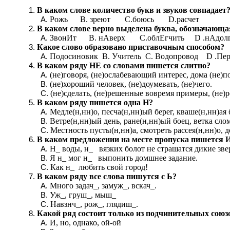
В каком слове количество букв и звуков совпадает
Рожь B. зреют C.боюсь D.расчет
В каком слове верно выделена буква, обозначающа
ЗвонИт B. нАверх C.облЕгчить D .нАдол
Какое слово образовано приставочным способом?
Подосиновик В. Учитель С. Водопровод D .Пер
В каком ряду НЕ со словами пишется слитно?
(не)говоря, (не)ослабевающий интерес, дома (не)п
(не)хороший человек, (не)доумевать, (не)чего.
(не)сделать, (не)решенные вовремя примеры, (не)р
В каком ряду пишется одна Н?
Медле(н,нн)о, песча(н,нн)ый берег, кваше(н,нн)ая
Ветре(н,нн)ый день, ране(н,нн)ый боец, ветка слом
Местность пусты(н,нн)а, смотреть рассея(н,нн)о, 
В каком предложении на месте пропуска пишется 
Н_ воды, н_ вязких болот не страшатся дикие зве
Я н_ мог н_ выпонить домшнее задание.
Как н_ любить свой город!
В каком ряду все слова пишутся с Ь?
Много задач_, замуж_, вскач_.
Уж_, груш_, мыш_
Навзнч_, рож_, глядиш_.
Какой ряд состоит только из подчинительных союз
И, но, однако, ой-ой