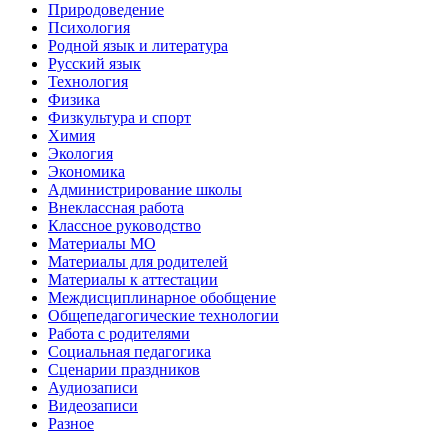
Природоведение
Психология
Родной язык и литература
Русский язык
Технология
Физика
Физкультура и спорт
Химия
Экология
Экономика
Администрирование школы
Внеклассная работа
Классное руководство
Материалы МО
Материалы для родителей
Материалы к аттестации
Междисциплинарное обобщение
Общепедагогические технологии
Работа с родителями
Социальная педагогика
Сценарии праздников
Аудиозаписи
Видеозаписи
Разное