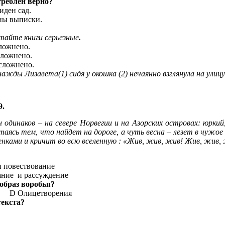
реблен верно?
иден сад.
аны выписки.
тайте книги серьезные
.
сложнено.
осложнено.
осложнено.
ажды Лизавета(1) сидя у окошка (2) нечаянно взглянула на улиц
9.
 одинаков – на севере Норвегии и на Азорских островах: юркий,
таясь тем, что найдет на дороге, а чуть весна – лезет в чужое 
нками и кричит во всю вселенную : «Жив, жив, жив! Жив, жив, 
ествование
и рассуждение
образ воробья?
 D Олицетворения
екста?