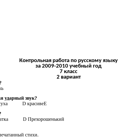
Контрольная работа по русскому языку
за 2009-2010 учебный год
7 класс
2 вариант
?
ожь
ая ударный звук?
 дОсуха D красивеЕ
?
латка D Прехорошенький
апечатанный стихи.