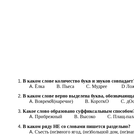
В каком слове количество букв и звуков совпадает
Ёлка В. Пьеса С. Мудрее D Л
В каком слове верно выделена буква, обозначающ
ВовремЯ(наречие) В. КороткО С.
Какое слово образовано суффиксальным способом
Прибрежный В. Высоко С. Плащ-па
В каком ряду НЕ со словами пишется раздельно?
Съесть (не)много ягод, (не)большой дом, (не)н