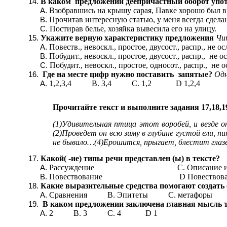
В каком предложении деепричастный оборот упот
Взобравшись на крышу сарая, Павке хорошо был в
Прочитав интересную статью, у меня всегда сдел
Постирав белье, хозяйка вывесила его на улицу.
Укажите верную характеристику предложения
Чи
Повеств., невоскл., простое, двусост., распр., не о
Побудит., невоскл., простое, двусост., распр., не 
Побудит., невоскл., простое, односот., распр., не 
Где на месте цифр нужно поставить запятые?
Одн
1,2,3,4 В. 3,4 С. 1,2 D 1,2,4
Прочитайте текст и выполните задания 17,18,1
(1)Удивительная птица этот воробей, и везде он
(2)Проведет он всю зиму в глубине густой ели, пи
не бывало…(4)Ерошится, прыгает, блестит глазе
Какой( -ие) типы речи представлен (ы) в тексте?
Рассуждение С. Описание и пов
Повествование D Повествование 
Какие выразительные средства помогают создать 
Сравнения В. Эпитеты С. метафоры
В каком предложении заключена главная мысль т
2 В. 3 С. 4 D 1