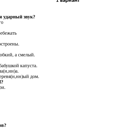
1 вариант
?
я ударный звук?
го
ебежать
остроены.
обкий, а смелый.
 бабушкой капуста.
а(н,нн)а.
деревя(н,нн)ый дом.
И?
ри.
ов?