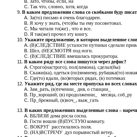
Зато, чтобы, если, на
Так что, словно, хотя, когда
В каком предложении слова со скобками буду писат
За(то) письмо я очень благодарен.
Я хочу у знать, (что)бы ты ему посоветовал.
Мы читали то(же) , что и все.
Я так(же) прочел эту книгу.
Укажите предложение, в котором выделенное сло
(В)СЛЕДСТВИЕ усталости путники сделали прив
Шел, (НЕ)СМОТРЯ под ноги.
(В)СЛЕДСТВИЕ вмешалась прокуратора.
В каком ряду все слова пишутся через дефис?
Строго(настрого), пол(лимона), сделал(бы)
Скажи(ка), одеться (по)зимнему, рубашка(то) нова
Где(то) вдали, (во)вторых рядах, (в) потемках
Укажите ряд, где на месте пропуска во всех слова
Зам_рать, (в)течении_ дня, о станции_
Пр_хороший, (в) продолжении_ месяца, соб_ру
Пр_брежный, (в)ноч_, выж_гать
В каких предложениях выделенные слова – нареч
ВБЛИЗИ дома росла сосна.
Гости вошли (В)ПУСТУЮ комнату.
ВОКРУГ расстилались поля.
(НА)ВСТРЕЧУ дул порывистый ветер.