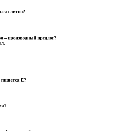
ься слитно?
во – производный предлог?
ал.
я
х пишется Е?
ия?