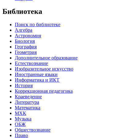
Библиотека
Поиск по библиотеке
Алгебра
Астрономия
Биология
География
Геометрия
Дополнительное образование
Естествознание
Изобразительное искусство
Иностранные языки
Информатика и ИКТ
История
Коррекционная педагогика
Краеведение
Литература
Математика
МХК
Музыка
ОБЖ
Обществознание
Право