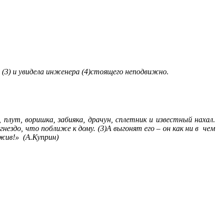
у (3) и увидела инженера (4)стоящего неподвижно.
 плут, воришка, забияка, драчун, сплетник и известный нахал.
гнездо, что поближе к дому. (3)А выгонят его – он как ни в чем
жив!» (А.Куприн)