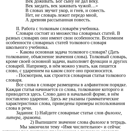
Век доживать. Бог сыну не дал веку.
Век заедать, век заживать чужой…»
В словах звучит укор, и гнев, и совесть.
Нет, не словарь лежит передо мной,
А древняя рассыпанная повесть.
II. Работа с толковым словарём учебника.
Словари состоят из множества словарных статей. В
разных словарях они имеют свои особенности. Вспомним
особенности словарных статей толкового словаря
школьного учебника.
- Какова основная задача толкового словаря? (Дать
толкование, объяснение значения слова). Толковый словарь,
кроме своей основной задачи, выполняет функции и других
словарей. Например, в нём можно узнать, как пишется
слово, с ударением на каком слоге оно произносится.
- Посмотрим, как строится словарная статья толкового
словаря.
Все слова в словаре размещены в алфавитном порядке.
Каждая статья начинается со слова, толкование которого и
приводится здесь. Слово дано в начальной форме, в нём
поставлено ударение. Здесь же указаны грамматические
характеристики слова, приведены примеры использования
слова в речи.
Задания: 1) Найдите словарные статьи слов
филолог,
литера, грамота.
2) Выпишите значение слова
филолог
в тетрадь.
Мы закончили тему «Имя числительное» и сейчас