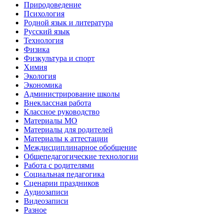
Природоведение
Психология
Родной язык и литература
Русский язык
Технология
Физика
Физкультура и спорт
Химия
Экология
Экономика
Администрирование школы
Внеклассная работа
Классное руководство
Материалы МО
Материалы для родителей
Материалы к аттестации
Междисциплинарное обобщение
Общепедагогические технологии
Работа с родителями
Социальная педагогика
Сценарии праздников
Аудиозаписи
Видеозаписи
Разное