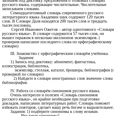
запишем под диктовку предложения о толковых словарях
русского языка, содержащие числительные. Числительные
записываем словами.
Семнадцатитомный словарь современного русского
литературного языка Академии наук содержит 120 тысяч
слов. В Словаре Даля находятся 200 тысяч слов и тридцать
тысяч пословиц.
Сергей Иванович Ожегов – автор однотомного «Словаря
русского языка». В словаре содержится 57 тысяч слов, он
вышел тиражом в несколько миллионов экземпляров. (
проверим написание последнего слова по орфографическому
словарю)
III. Знакомство с орфографическим словарём учебника.
Задания:
1) Запись под диктовку: абонемент, фантастика,
иллюстрация, библиотека,
экземпляр, стеллаж, каталог, брошюра, библиография (с
проверкой по словарю)
2) Найдите в словаре иностранных слов значение слова
библиография
.
IV. Работа со словарём синонимов русского языка.
Очень интересен и полезен «Словарь синонимов
русского языка», он крайне необходим при подготовке
докладов, написании литературных работ. Словарь поможет
избежать повторов, сделает вашу речь богаче и выразительнее.
Задания: 1) подберите синонимы к слову
великан.
- Что такое синонимы?