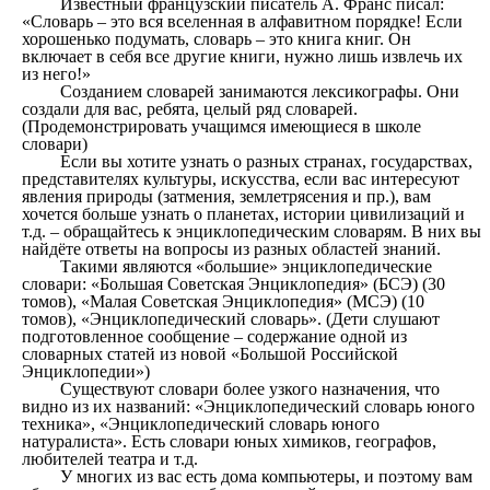
Известный французский писатель А. Франс писал:
«Словарь – это вся вселенная в алфавитном порядке! Если
хорошенько подумать, словарь – это книга книг. Он
включает в себя все другие книги, нужно лишь извлечь их
из него!»
Созданием словарей занимаются лексикографы. Они
создали для вас, ребята, целый ряд словарей.
(Продемонстрировать учащимся имеющиеся в школе
словари)
Если вы хотите узнать о разных странах, государствах,
представителях культуры, искусства, если вас интересуют
явления природы (затмения, землетрясения и пр.), вам
хочется больше узнать о планетах, истории цивилизаций и
т.д. – обращайтесь к энциклопедическим словарям. В них вы
найдёте ответы на вопросы из разных областей знаний.
Такими являются «большие» энциклопедические
словари: «Большая Советская Энциклопедия» (БСЭ) (30
томов), «Малая Советская Энциклопедия» (МСЭ) (10
томов), «Энциклопедический словарь». (Дети слушают
подготовленное сообщение – содержание одной из
словарных статей из новой «Большой Российской
Энциклопедии»)
Существуют словари более узкого назначения, что
видно из их названий: «Энциклопедический словарь юного
техника», «Энциклопедический словарь юного
натуралиста». Есть словари юных химиков, географов,
любителей театра и т.д.
У многих из вас есть дома компьютеры, и поэтому вам