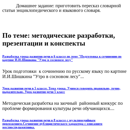
Домашнее задание: приготовить пересказ словарной
статьи энциклопедического и языкового словаря.
По теме: методические разработки,
презентации и конспекты
Разработка урока развития речи в 6 классе по теме "Подготовка к сочинению по
картине И.И.Шишкина "Утро в сосновом лесу"
Урок подготовки к сочинению по русскому языку по картине
И.И.Шишкина "Утро в сосновом лесу"...
Урок развития речи в 5 классе. Тема урока. Учимся говорить правильно, точно,
выразительно. Урок развития речи 5 класс
Методическая разработка на заочный районный конкурс по
проблеме формирования культуры речи обучающихся....
Разработка урока развития речи в 8 классе с мультимедийным
приложением.Сочинение публицистического характера с описанием
местности,памятника.