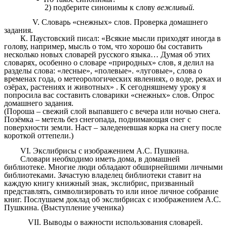
2) подберите синонимы к слову
вежливый.
V. Словарь «снежных» слов. Проверка домашнего
задания.
К. Паустовский писал: «Всякие мысли приходят иногда в
голову, например, мысль о том, что хорошо бы составить
несколько новых словарей русского языка… Думая об этих
словарях, особенно о словаре «природных» слов, я делил на
разделы слова: «лесные», «полевые». «луговые», слова о
временах года, о метеорологических явлениях, о воде, реках и
озёрах, растениях и животных» . К сегодняшнему уроку я
попросила вас составить словарики «снежных» слов. Опрос
домашнего задания.
(Пороша – свежий слой выпавшего с вечера или ночью снега.
Позёмка – метель без снегопада, поднимающая снег с
поверхности земли. Наст – заледеневшая корка на снегу после
короткой оттепели.)
VI. Экслибрисы с изображением А.С. Пушкина.
Словари необходимо иметь дома, в домашней
библиотеке. Многие люди обладают обширнейшими личными
библиотеками. Зачастую владелец библиотеки ставит на
каждую книгу книжный знак, экслибрис, призванный
представлять, символизировать то или иное личное собрание
книг. Послушаем доклад об экслибрисах с изображением А.С.
Пушкина. (Выступление ученика)
VII. Выводы о важности использования словарей.