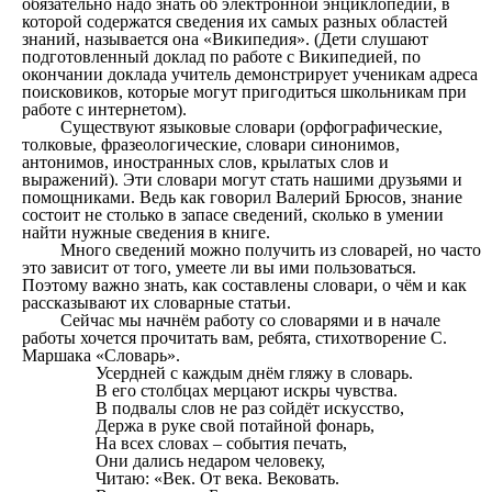
обязательно надо знать об электронной энциклопедии, в
которой содержатся сведения их самых разных областей
знаний, называется она «Википедия». (Дети слушают
подготовленный доклад по работе с Википедией, по
окончании доклада учитель демонстрирует ученикам адреса
поисковиков, которые могут пригодиться школьникам при
работе с интернетом).
Существуют языковые словари (орфографические,
толковые, фразеологические, словари синонимов,
антонимов, иностранных слов, крылатых слов и
выражений). Эти словари могут стать нашими друзьями и
помощниками. Ведь как говорил Валерий Брюсов, знание
состоит не столько в запасе сведений, сколько в умении
найти нужные сведения в книге.
Много сведений можно получить из словарей, но часто
это зависит от того, умеете ли вы ими пользоваться.
Поэтому важно знать, как составлены словари, о чём и как
рассказывают их словарные статьи.
Сейчас мы начнём работу со словарями и в начале
работы хочется прочитать вам, ребята, стихотворение С.
Маршака «Словарь».
Усердней с каждым днём гляжу в словарь.
В его столбцах мерцают искры чувства.
В подвалы слов не раз сойдёт искусство,
Держа в руке свой потайной фонарь,
На всех словах – события печать,
Они дались недаром человеку,
Читаю: «Век. От века. Вековать.