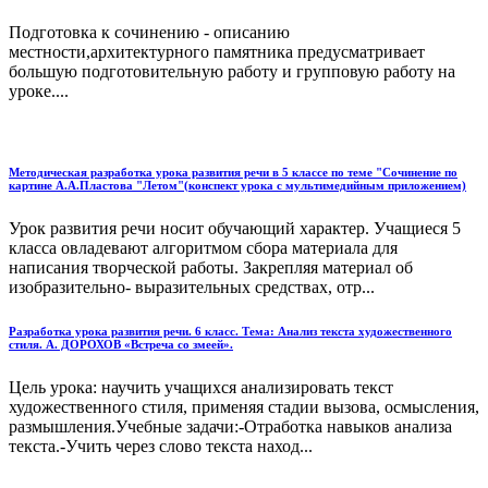
Подготовка к сочинению - описанию
местности,архитектурного памятника предусматривает
большую подготовительную работу и групповую работу на
уроке....
Методическая разработка урока развития речи в 5 классе по теме "Сочинение по
картине А.А.Пластова "Летом"(конспект урока с мультимедийным приложением)
Урок развития речи носит обучающий характер. Учащиеся 5
класса овладевают алгоритмом сбора материала для
написания творческой работы. Закрепляя материал об
изобразительно- выразительных средствах, отр...
Разработка урока развития речи. 6 класс. Тема: Анализ текста художественного
стиля. А. ДОРОХОВ «Встреча со змеей».
Цель урока: научить учащихся анализировать текст
художественного стиля, применяя стадии вызова, осмысления,
размышления.Учебные задачи:-Отработка навыков анализа
текста.-Учить через слово текста наход...