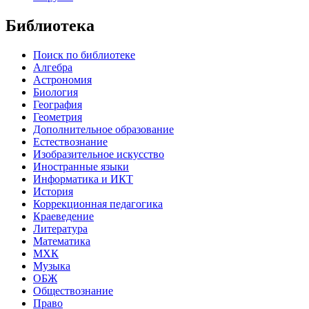
Библиотека
Поиск по библиотеке
Алгебра
Астрономия
Биология
География
Геометрия
Дополнительное образование
Естествознание
Изобразительное искусство
Иностранные языки
Информатика и ИКТ
История
Коррекционная педагогика
Краеведение
Литература
Математика
МХК
Музыка
ОБЖ
Обществознание
Право