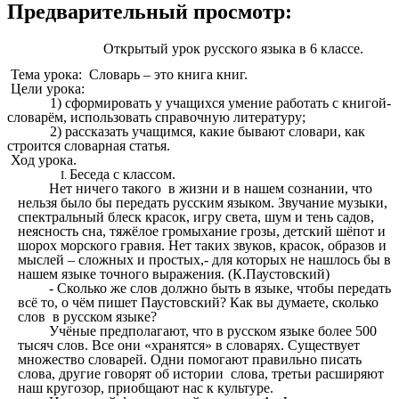
Предварительный просмотр:
Открытый урок русского языка в 6 классе.
Тема урока: Словарь – это книга книг.
Цели урока:
1) сформировать у учащихся умение работать с книгой-
словарём, использовать справочную литературу;
2) рассказать учащимся, какие бывают словари, как
строится словарная статья.
Ход урока.
Беседа с классом.
Нет ничего такого в жизни и в нашем сознании, что
нельзя было бы передать русским языком. Звучание музыки,
спектральный блеск красок, игру света, шум и тень садов,
неясность сна, тяжёлое громыхание грозы, детский шёпот и
шорох морского гравия. Нет таких звуков, красок, образов и
мыслей – сложных и простых,- для которых не нашлось бы в
нашем языке точного выражения. (К.Паустовский)
- Сколько же слов должно быть в языке, чтобы передать
всё то, о чём пишет Паустовский? Как вы думаете, сколько
слов в русском языке?
Учёные предполагают, что в русском языке более 500
тысяч слов. Все они «хранятся» в словарях. Существует
множество словарей. Одни помогают правильно писать
слова, другие говорят об истории слова, третьи расширяют
наш кругозор, приобщают нас к культуре.