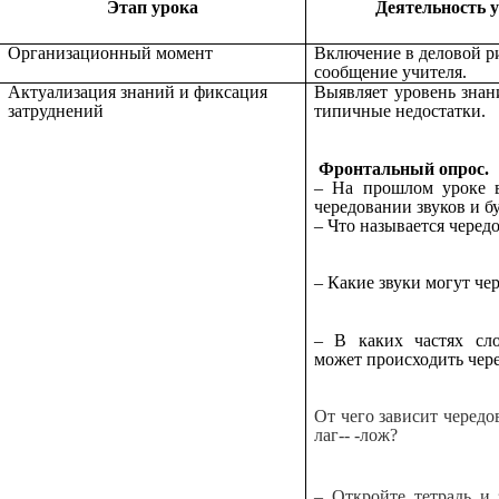
Этап урока
Деятельность 
Организационный момент
Включение в деловой р
сообщение учителя.
Актуализация знаний и фиксация
Выявляет уровень знан
затруднений
типичные недостатки.
Фронтальный опрос.
– На прошлом уроке 
чередовании звуков и бу
– Что называется чере
– Какие звуки могут че
– В каких частях сло
может происходить чер
От чего зависит чередо
лаг-- -лож?
– Откройте тетрадь и 