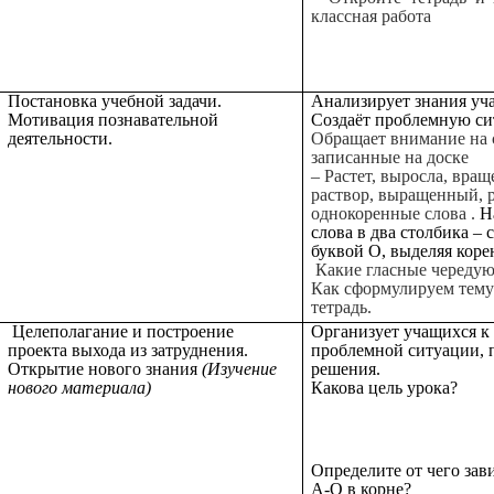
классная работа
Постановка учебной задачи.
Анализирует знания уч
Мотивация познавательной
Создаёт проблемную си
деятельности.
Обращает внимание на 
записанные на доске
– Растет, выросла, вращ
раствор, выращенный, 
однокоренные слова .
Н
слова в два столбика – 
буквой О, выделяя коре
Какие гласные чередую
Как сформулируем тему
тетрадь.
Целеполагание и построение
Организует учащихся к
проекта выхода из затруднения.
проблемной ситуации, 
Открытие нового знания
(Изучение
решения.
нового материала)
Какова цель урока?
Определите от чего зав
А-О в корне?