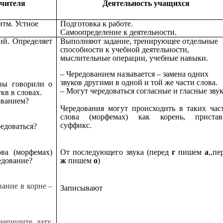
учителя
Деятельность учащихся
итм. Устное
Подготовка к работе.
Самоопределение к деятельности.
ий. Определяет
Выполняют задание, тренирующее отдельные
способности к учебной деятельности,
мыслительные операции, учебные навыки.
– Чередованием называется – замена одних
звуков другими в одной и той же части слова.
вы говорили о
– Могут чередоваться согласные и гласные звук
кв в словах.
дованием?
Чередования могут происходить в таких час
слова (морфемах) как корень, пристав
суффикс.
редоваться?
ва (морфемах)
От последующего звука (перед
г
пишем
а
,,пе
едование?
ж
пишем
о
)
вание в корне –
Записывают
запишите дату,