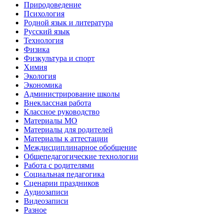
Природоведение
Психология
Родной язык и литература
Русский язык
Технология
Физика
Физкультура и спорт
Химия
Экология
Экономика
Администрирование школы
Внеклассная работа
Классное руководство
Материалы МО
Материалы для родителей
Материалы к аттестации
Междисциплинарное обобщение
Общепедагогические технологии
Работа с родителями
Социальная педагогика
Сценарии праздников
Аудиозаписи
Видеозаписи
Разное