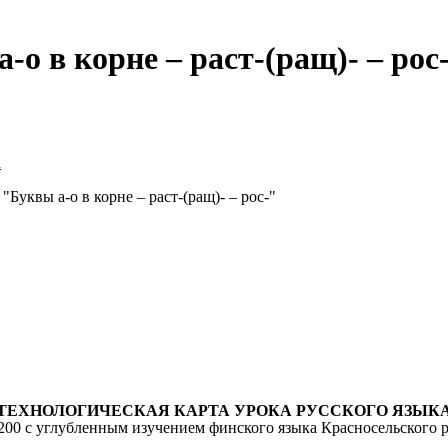
-о в корне – раст-(ращ)- – рос
а
"Буквы а-о в корне – раст-(ращ)- – рос-"
ТЕХНОЛОГИЧЕСКАЯ КАРТА УРОКА РУССКОГО ЯЗЫК
00 с углубленным изучением финского языка Красносельского 