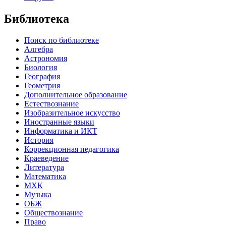
Библиотека
Поиск по библиотеке
Алгебра
Астрономия
Биология
География
Геометрия
Дополнительное образование
Естествознание
Изобразительное искусство
Иностранные языки
Информатика и ИКТ
История
Коррекционная педагогика
Краеведение
Литература
Математика
МХК
Музыка
ОБЖ
Обществознание
Право