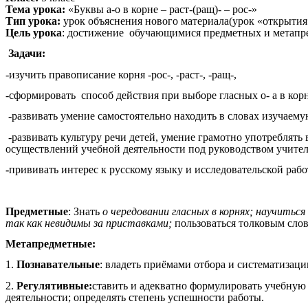
Тема урока:
«Буквы а-о в корне – раст-(ращ)- – рос-»
Тип урока:
урок объяснения нового материала(
урок «открытия
Цель урока
: достижение обучающимися предметных и метапре
Задачи:
-изучить правописание корня -рос-, -раст-, -ращ-,
-сформировать способ действия при выборе гласных о- а в кор
-
развивать умение самостоятельно находить в словах изучаему
-развивать культуру речи детей, умение грамотно употреблять
осуществлений учебной деятельности под руководством учител
-
прививать интерес к русскому языку и исследовательской рабо
Предметные
: Знать
о чередовании гласных в корнях; научиться
так как невидимы за приставками;
пользоваться толковым слов
Метапредметные:
1.
Познавательные
: владеть приёмами отбора и систематизаци
2.
Регулятивные:
ставить и адекватно формулировать учебную 
деятельности; определять степень успешности работы.