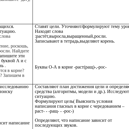
ащихся.
Ставят цели. Уточняют/формулируют тему уро
туацию.
Находят слова
слова
:растёт,выросла,выращенный,росли.
Записывают в тетрадь,выделяют корень.
ение, роскошь,
росли. Найдите
апишите эти
с буквой А и с
нь
.
Буквы О-А в корне -раст(ращ)-,-рос-
тся в корне?
? Запишем в
 исследованию
Составляют план достижения цели и определя
поиску
средства (алгоритмы, модели и др.). Исследуют
ситуацию.
Формулируют цель( Выяснить условия
написания гласных в корне с чередованием –
раст- - -ращ- - -рос-)
Определяют, что написание зависит от
исит написание
последующих звуков.