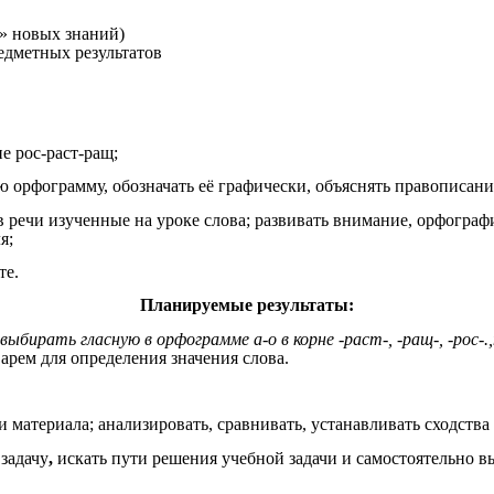
» новых знаний)
дметных результатов
не рос-раст-ращ;
ю орфограмму, обозначать её графически, объяснять правописани
 в речи изученные на уроке слова; развивать внимание, орфогра
я;
те.
Планируемые результаты:
 выбирать гласную в орфограмме а-о в корне -раст-, -ращ-, -рос
арем для определения значения слова.
и материала;
анализировать, сравнивать, устанавливать сходства
задачу
,
искать пути решения учебной задачи и самостоятельно вы