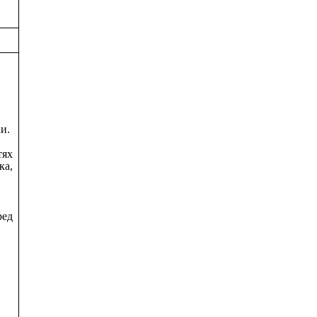
и.
тях
ка,
ред