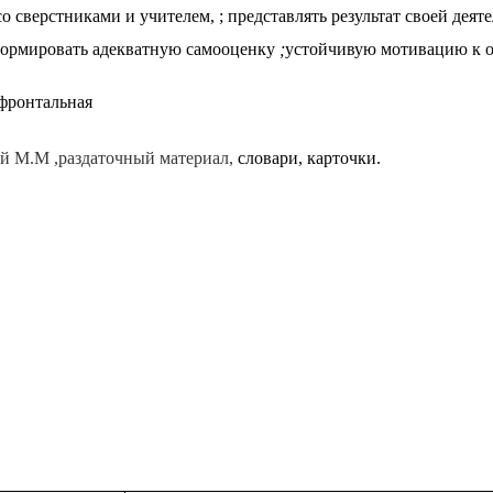
о сверстниками и учителем, ; представлять результат своей деяте
ормировать адекватную самооценку
;
устойчивую мотивацию к об
фронтальная
й М.М ,раздаточный материал,
словари, карточки.