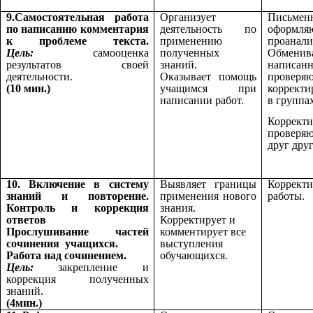
9.Самостоятельная работа
Организует
Письмен
по написанию комментария
деятельность по
оформля
к проблеме текста.
применению
проанали
Цель:
самооценка
полученных
Обменив
результатов своей
знаний.
написан
деятельности.
Оказывает помощь
пров
(10 мин.)
учащимся при
корректи
написании работ.
в группах
Коррек
проверя
друг друг
10. Включение в систему
Выявляет границы
Коррект
знаний и повторение.
применения нового
работы.
Контроль и коррекция
знания.
ответов
Корректирует и
Прослушивание частей
комментирует все
сочинения учащихся.
выступления
Работа над сочинением.
обучающихся.
Цель:
закрепление и
коррекция полученных
знаний.
(4мин.)