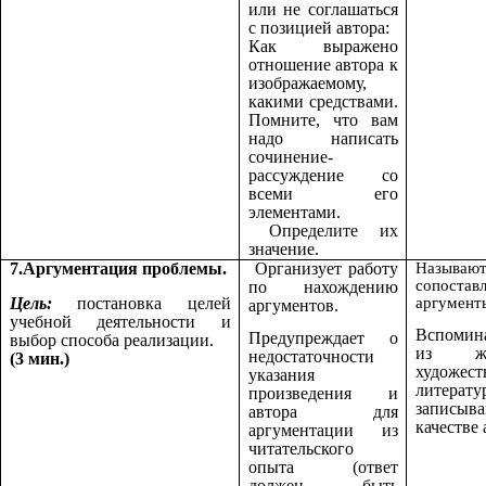
или не соглашаться
с позицией автора:
Как выражено
отношение автора к
изображаемому,
какими средствами.
Помните, что вам
надо написать
сочинение-
рассуждение со
всеми его
элементами.
Определите их
значение.
7.Аргументация проблемы.
Организует работу
Назы
сопостав
по нахождению
Цель:
постановка целей
аргумент
аргументов.
учебной деятельности и
Вспомин
Предупреждает о
выбор способа реализации.
из ж
недостаточности
(3 мин.)
художест
указания
литерату
произведения и
записы
автора для
качестве
аргументации из
читательского
опыта (ответ
должен быть