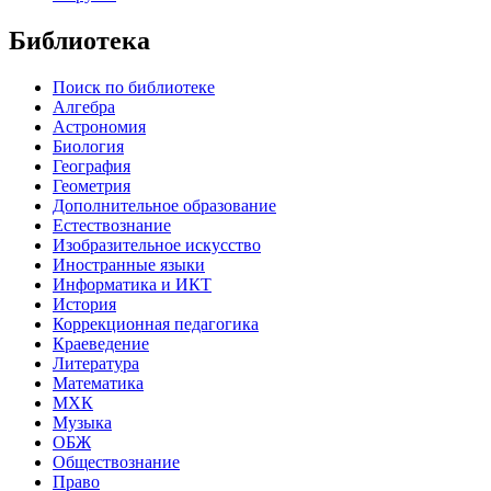
Библиотека
Поиск по библиотеке
Алгебра
Астрономия
Биология
География
Геометрия
Дополнительное образование
Естествознание
Изобразительное искусство
Иностранные языки
Информатика и ИКТ
История
Коррекционная педагогика
Краеведение
Литература
Математика
МХК
Музыка
ОБЖ
Обществознание
Право