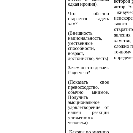
которой 
едкая ирония).
автор. Э
- живуче
Что обычно
неискор
старается задеть
такого
хам?
отвратит
(Внешность,
явления.
национальность,
хамство,
умственные
сложно п
способности,
точному
возраст,
определе
достоинство, честь)
Зачем он это делает.
Ради чего?
(Показать свое
превосходство,
обычно мнимое.
Получить
эмоциональное
удовлетворение от
нашей реакции
униженного
человека)
Каковы по мнению