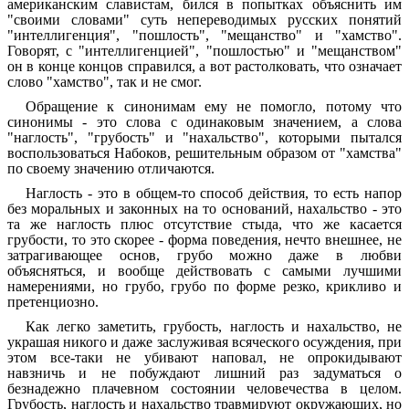
американским славистам, бился в попытках объяснить им
"своими словами" суть непереводимых русских понятий
"интеллигенция", "пошлость", "мещанство" и "хамство".
Говорят, с "интеллигенцией", "пошлостью" и "мещанством"
он в конце концов справился, а вот растолковать, что означает
слово "хамство", так и не смог.
Обращение к синонимам ему не помогло, потому что
синонимы - это слова с одинаковым значением, а слова
"наглость", "грубость" и "нахальство", которыми пытался
воспользоваться Набоков, решительным образом от "хамства"
по своему значению отличаются.
Наглость - это в общем-то способ действия, то есть напор
без моральных и законных на то оснований, нахальство - это
та же наглость плюс отсутствие стыда, что же касается
грубости, то это скорее - форма поведения, нечто внешнее, не
затрагивающее основ, грубо можно даже в любви
объясняться, и вообще действовать с самыми лучшими
намерениями, но грубо, грубо по форме резко, крикливо и
претенциозно.
Как легко заметить, грубость, наглость и нахальство, не
украшая никого и даже заслуживая всяческого осуждения, при
этом все-таки не убивают наповал, не опрокидывают
навзничь и не побуждают лишний раз задуматься о
безнадежно плачевном состоянии человечества в целом.
Грубость, наглость и нахальство травмируют окружающих, но