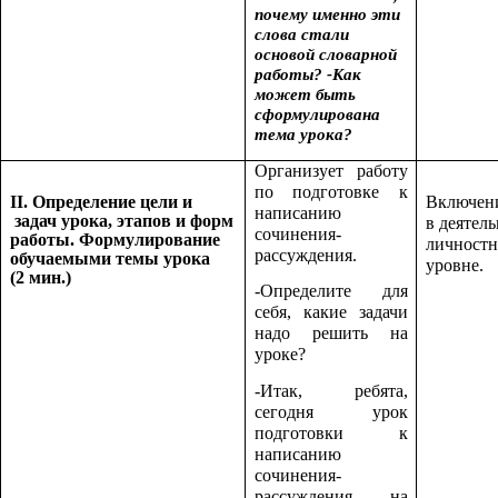
почему именно эти
слова стали
основой словарной
работы? -Как
может быть
сформулирована
тема урока?
Организует работу
по подготовке к
Включен
II. Определение цели и
написанию
задач урока, этапов и форм
в деятель
сочинения-
работы. Формулирование
личностн
рассуждения.
обучаемыми темы урока
уровне.
(2 мин.)
-Определите для
себя, какие задачи
надо решить на
уроке?
-Итак, ребята,
сегодня урок
подготовки к
написанию
сочинения-
рассуждения на