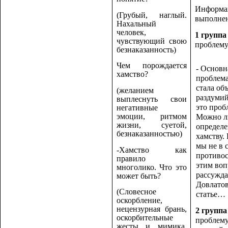
Информа
(Грубый, наглый.
выполнен
Нахальный
человек,
1 группа
чувствующий свою
проблему
безнаказанность)
Чем порождается
- Основн
хамство?
проблема
стала об
(желанием
раздумий
выплеснуть свои
это проб
негативные
эмоции, ритмом
Можно л
жизни, суетой,
определ
безнаказанностью)
хамству.
мы не в 
-Хамство как
противос
правило
этим во
многолико. Что это
рассужда
может быть?
Довлатов
(Словесное
статье…
оскорбление,
нецензурная брань,
2 группа
оскорбительные
проблему
жесты и мимика,