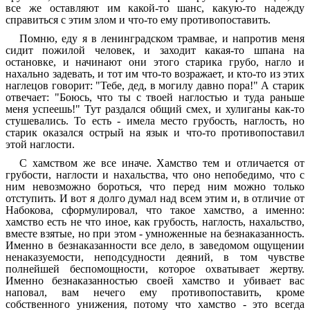
все же оставляют им какой-то шанс, какую-то надежду
справиться с этим злом и что-то ему противопоставить.
Помню, еду я в ленинградском трамвае, и напротив меня
сидит пожилой человек, и заходит какая-то шпана на
остановке, и начинают они этого старика грубо, нагло и
нахально задевать, и тот им что-то возражает, и кто-то из этих
наглецов говорит: "Тебе, дед, в могилу давно пора!" А старик
отвечает: "Боюсь, что ты с твоей наглостью и туда раньше
меня успеешь!" Тут раздался общий смех, и хулиганы как-то
стушевались. То есть - имела место грубость, наглость, но
старик оказался острый на язык и что-то противопоставил
этой наглости.
С хамством же все иначе. Хамство тем и отличается от
грубости, наглости и нахальства, что оно непобедимо, что с
ним невозможно бороться, что перед ним можно только
отступить. И вот я долго думал над всем этим и, в отличие от
Набокова, сформулировал, что такое хамство, а именно:
хамство есть не что иное, как грубость, наглость, нахальство,
вместе взятые, но при этом - умноженные на безнаказанность.
Именно в безнаказанности все дело, в заведомом ощущении
ненаказуемости, неподсудности деяний, в том чувстве
полнейшей беспомощности, которое охватывает жертву.
Именно безнаказанностью своей хамство и убивает вас
наповал, вам нечего ему противопоставить, кроме
собственного унижения, потому что хамство - это всегда