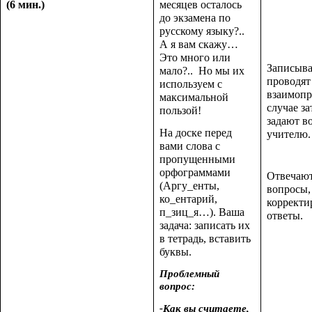
(6 мин.)
месяцев осталось
до экзамена по
русскому языку?..
А я вам скажу…
Это много или
Записыва
мало?.. Но мы их
проводят
используем с
взаимопр
максимальной
случае з
пользой!
задают в
На доске перед
учителю.
вами слова с
пропущенными
орфограммами
Отвечают
(Аргу_енты,
вопросы,
ко_ентарий,
корректи
п_зиц_я…). Ваша
ответы.
задача: записать их
в тетрадь, вставить
буквы.
Проблемный
вопрос:
-Как вы считаете,