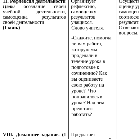
11. Рефлексия деятельности
Организует
Осущест
Цель:
осознание своей
рефлексию,
оценку у
учебной деятельности,
самооценку
самооцен
самооценка результатов
результатов
соотнося
своей деятельности.
учащихся.
результат
(1 мин.)
Отвечают
Слово учителя.
вопросы.
-Скажите, помогла
ли вам работа,
которую мы
проделали в
течение урока в
подготовке к
сочинению? Как
вы оцениваете
свою работу на
уроке? Что
понравилось в
уроке? Над чем
предстоит
работать?
VIII. Домашнее задание.
(1
Предлагает