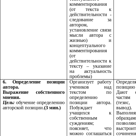
комментирования
(от текста к
действительности -
следование за
автором,
установление связи
мысли автора с
жизнью) и
концептуального
комментирования
(от
действительности к
тексту – указание
на актуальность
проблемы)
6. Определение позиции
Организует работу
Определ
автора.
учеников над
позици
Выражение собственного
текстом по
Дают оп
мнения.
определению
частям 
Цель:
обучение определению
позиции автора.
(тезис,
авторской позиции.
(3 мин.)
Побуждает
вывод).
учащихся к
Выполня
собственным
образцам
суждениям;
позволя
поясняет, что
выстрои
можно соглашаться
сочинени