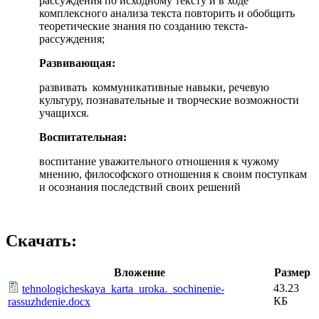
рассуждения по исходному тексту и в ходе
комплексного анализа текста повторить и обобщить
теоретические знания по созданию текста-
рассуждения;
Развивающая:
развивать коммуникативные навыки, речевую
культуру, познавательные и творческие возможности
учащихся.
Воспитательная:
воспитание уважительного отношения к чужому
мнению, философского отношения к своим поступкам
и осознания последствий своих решений
Скачать:
Вложение
Размер
43.23
tehnologicheskaya_karta_uroka._sochinenie-
КБ
rassuzhdenie.docx