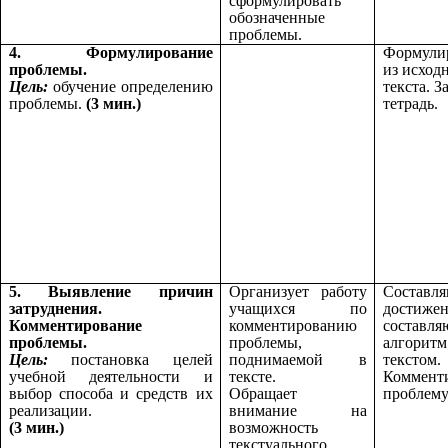
сформулировать
обозначенные
проблемы.
4. Формулирование
Формули
проблемы.
из исход
Цель:
обучение определению
текста. 
проблемы.
(3 мин.)
тетрадь.
5. Выявление причин
Организует работу
Состав
затруднения.
учащихся по
достиже
Комментирование
комментированию
составля
проблемы.
проблемы,
алгоритм
Цель:
постановка целей
поднимаемой в
текстом.
учебной деятельности и
тексте.
Коммент
выбор способа и средств их
Обращает
проблему
реализации.
внимание на
(3 мин.)
возможность
текстуального