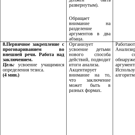
развернутым).
Обращает
внимание на
разделение
аргументов в два
абзаца.
8.Первичное закрепление с
Организует
Работаю
проговариванием во
усвоение детьми
Анализи
внешней речи. Работа над
нового способа
сопос
заключением.
действий, подводит
обнаруж
Цель:
усвоение учащимися
итоги анализа.
аргумент
определения тезиса.
Акцентирует
Использ
(4 мин.)
внимание на то,
алгоритм
что заключение
может быть в
разных формах.