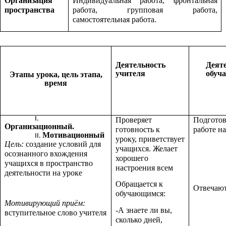
Организация
Индивидуальная работа, фронтальная
пространства
работа, групповая работа,
самостоятельная работа.
Деятельность
Деят
учителя
обуч
Этапы урока, цель этапа,
время
Проверяет
Подгото
Организационный.
готовность к
работе на
Мотивационный
уроку,
приветствует
Цель:
создание условий для
учащихся. Желает
осознанного вхождения
хорошего
учащихся в пространство
настроения всем
деятельности на уроке
Обращается к
Отвечают
обучающимся:
Мотивирующий приём:
-А знаете ли вы,
вступительное слово учителя
сколько дней,