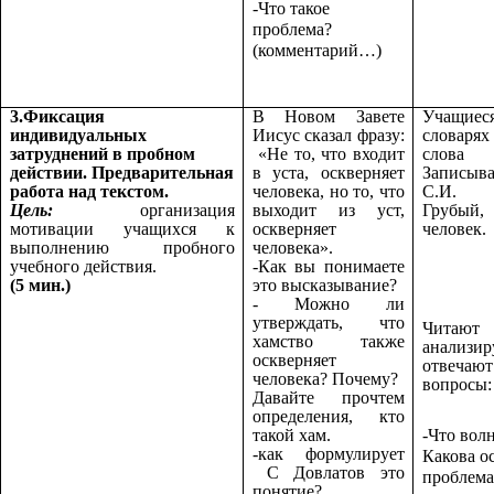
-Что такое
проблема?
(комментарий…)
3.Фиксация
В Новом Завете
Учащие
индивидуальных
Иисус сказал фразу:
словаря
затруднений в пробном
«Не то, что входит
слов
действии.
Предварительная
в уста, оскверняет
Записыва
работа над текстом.
человека, но то, что
С.И. 
Цель:
организация
выходит из уст,
Грубый
мотивации учащихся к
оскверняет
человек.
выполнению пробного
человека».
учебного действия.
-Как вы понимаете
(5 мин.)
это высказывание?
- Можно ли
утверждать, что
Читаю
хамство также
анализи
оскверняет
отве
человека? Почему?
вопросы:
Давайте прочтем
определения, кто
такой хам.
-Что вол
-как формулирует
Какова о
С Довлатов это
проблема
понятие?