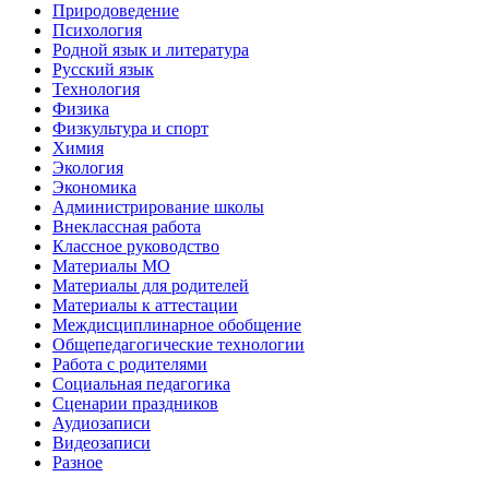
Природоведение
Психология
Родной язык и литература
Русский язык
Технология
Физика
Физкультура и спорт
Химия
Экология
Экономика
Администрирование школы
Внеклассная работа
Классное руководство
Материалы МО
Материалы для родителей
Материалы к аттестации
Междисциплинарное обобщение
Общепедагогические технологии
Работа с родителями
Социальная педагогика
Сценарии праздников
Аудиозаписи
Видеозаписи
Разное