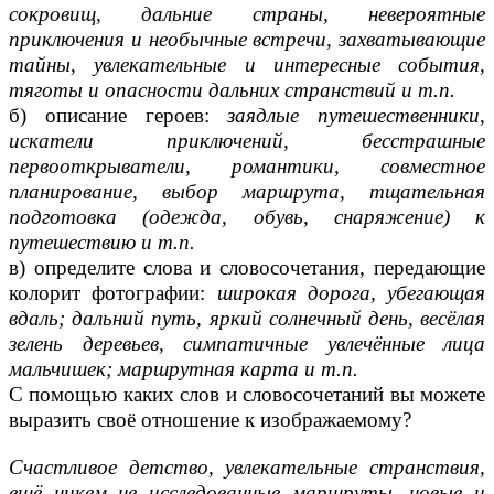
сокровищ, дальние страны, невероятные
приключения и необычные встречи, захватывающие
тайны, увлекательные и интересные события,
тяготы и опасности дальних странствий и т.п.
б) описание героев:
заядлые путешественники,
искатели приключений, бесстрашные
первооткрыватели, романтики, совместное
планирование, выбор маршрута, тщательная
подготовка (одежда, обувь, снаряжение) к
путешествию и т.п.
в) определите слова и словосочетания, передающие
колорит фотографии:
широкая дорога, убегающая
вдаль; дальний путь, яркий солнечный день, весёлая
зелень деревьев, симпатичные увлечённые лица
мальчишек; маршрутная карта и т.п.
С помощью каких слов и словосочетаний вы можете
выразить своё отношение к изображаемому?
Счастливое детство, увлекательные странствия,
ещё никем не исследованные маршруты, новые и