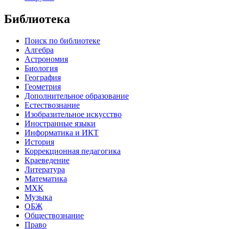
Библиотека
Поиск по библиотеке
Алгебра
Астрономия
Биология
География
Геометрия
Дополнительное образование
Естествознание
Изобразительное искусство
Иностранные языки
Информатика и ИКТ
История
Коррекционная педагогика
Краеведение
Литература
Математика
МХК
Музыка
ОБЖ
Обществознание
Право