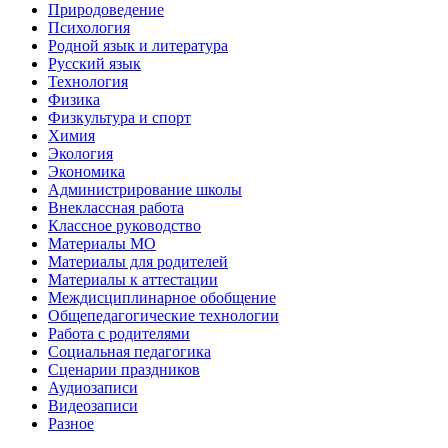
Природоведение
Психология
Родной язык и литература
Русский язык
Технология
Физика
Физкультура и спорт
Химия
Экология
Экономика
Администрирование школы
Внеклассная работа
Классное руководство
Материалы МО
Материалы для родителей
Материалы к аттестации
Междисциплинарное обобщение
Общепедагогические технологии
Работа с родителями
Социальная педагогика
Сценарии праздников
Аудиозаписи
Видеозаписи
Разное