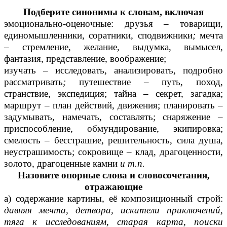
Подберите синонимы к словам, включая
эмоционально-оценочные: друзья – товарищи,
единомышленники, соратники, сподвижники
;
мечта
– стремление, желание, выдумка, вымысел,
фантазия, представление, воображение;
изучать – исследовать, анализировать, подробно
рассматривать
;
путешествие
–
путь, поход,
странствие, экспедиция; тайна – секрет, загадка;
маршрут – план действий, движения; планировать –
задумывать, намечать, составлять; снаряжение –
приспособление, обмундирование, экипировка;
смелость – бесстрашие, решительность, сила душа,
неустрашимость; сокровище – клад, драгоценности,
золото, драгоценные камни
и т.п.
Назовите опорные слова и словосочетания,
отражающие
а) содержание картины, её композиционный строй:
давняя мечта, детвора, искатели приключений,
тяга к исследованиям, старая карта, поиски