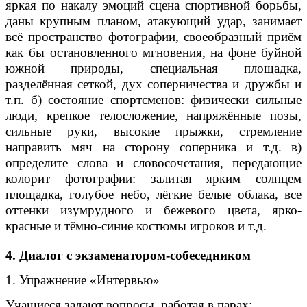
яркая по накалу эмоций сцена спортивной борьбы,
даны крупным планом, атакующий удар, занимает
всё пространство фотографии, своеобразный приём
как бы остановленного мгновения, на фоне буйной
южной природы, специальная площадка,
разделённая сеткой, дух соперничества и дружбы и
т.п. б) состояние спортсменов: физически сильные
люди, крепкое телосложение, напряжённые позы,
сильные руки, высокие прыжки, стремление
направить мяч на сторону соперника и т.д. в)
определите слова и словосочетания, передающие
колорит фотографии: залитая ярким солнцем
площадка, голубое небо, лёгкие белые облака, все
оттенки изумрудного и бежевого цвета, ярко-
красные и тёмно-синие костюмы игроков и т.д.
4.
Диалог с экзаменатором-собеседником
1. Упражнение «Интервью»
Учащиеся задают вопросы, работая в парах: