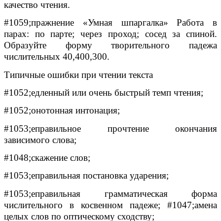
качество чтения.
#1059;пражнение «Умная шпаргалка» Работа в
парах: по парте; через проход; сосед за спиной.
Образуйте форму творительного падежа
числительных 40,400,300.
Типичные ошибки при чтении текста
#1052;едленный или очень быстрый темп чтения;
#1052;онотонная интонация;
#1053;еправильное прочтение окончания
зависимого слова;
#1048;скажение слов;
#1053;еправильная постановка ударения;
#1053;еправильная грамматическая форма
числительного в косвенном падеже; #1047;амена
целых слов по оптическому сходству;