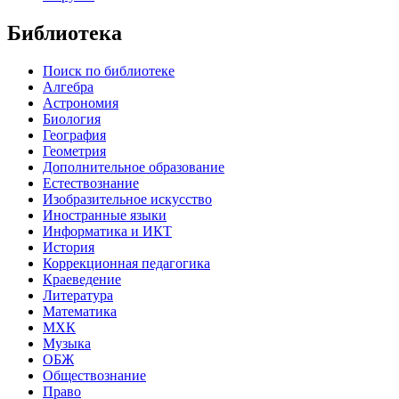
Библиотека
Поиск по библиотеке
Алгебра
Астрономия
Биология
География
Геометрия
Дополнительное образование
Естествознание
Изобразительное искусство
Иностранные языки
Информатика и ИКТ
История
Коррекционная педагогика
Краеведение
Литература
Математика
МХК
Музыка
ОБЖ
Обществознание
Право