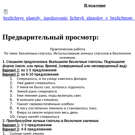
Вложение
bezlichnye_glagoly._ispolzovanie_lichnyh_glagolov_v_bezlichnom_
Предварительный просмотр:
Практическая работа
По теме: Безличные глаголы. Использование личных глаголов в безличном
значении.
1.
Спишите предложения. Выпишите безличные глаголы. Подпишите
форму (наст. или прош. Время), (совершенный или несовершенный вид).
Вариант 1
: из 1-5 предложения
Вариант 2
: из 6-10 предложения
Смеркалось, и на улице зажглись фонари.
Уже давно смеркалось.
У меня не было сил, хотелось отдохнуть.
Зимой рано смеркается.
Уже темнеет рано, пора включать свет.
В комнате уже стемнело.
Пахнет свежеиспечённым хлебом.
В лесу постепенно темнело и становилось тихо.
Вчера за окном моросило весь день.
Скоро начнёт смеркаться.
2.
Преобразуйте личные глаголы в безличное значение.
Вариант 1
: 1-3 предложение
Вариант 2
: 4-6 предложение
Солнце греет землю.