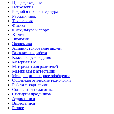
Природоведение
Психология
Родной язык и литература
Русский язык
Технология
Физика
Физкультура и спорт
Химия
Экология
Экономика
Администрирование школы
Внеклассная работа
Классное руководство
Материалы МО
Материалы для родителей
Материалы к аттестации
Междисциплинарное обобщение
Общепедагогические технологии
Работа с родителями
Социальная педагогика
Сценарии праздников
Аудиозаписи
Видеозаписи
Разное