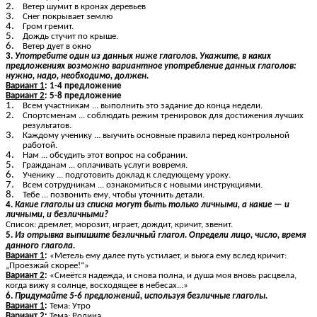
Ветер шумит в кронах деревьев
Снег покрывает землю
Гром гремит.
Дождь стучит по крыше.
Ветер дует в окно
3.
Употребите один из данных ниже глаголов. Укажите, в каких
предложениях возможно вариантное употребление данных глаголов:
нужно, надо, необходимо, должен.
Вариант 1
: 1-4 предложение
Вариант 2
: 5-8 предложение
Всем участникам ... выполнить это задание до конца недели.
Спортсменам ... соблюдать режим тренировок для достижения лучших
результатов.
Каждому ученику ... выучить основные правила перед контрольной
работой.
Нам ... обсудить этот вопрос на собрании.
Гражданам ... оплачивать услуги вовремя.
Ученику ... подготовить доклад к следующему уроку.
Всем сотрудникам ... ознакомиться с новыми инструкциями.
Тебе ... позвонить ему, чтобы уточнить детали.
4.
Какие глаголы из списка могут быть только личными, а какие — и
личными, и безличными?
Список: дремлет, морозит, играет, дождит, кричит, звенит.
5.
Из отрывка выпишите безличный глагол. Определи лицо, число, время
данного глагола.
Вариант 1
:
«Метель ему далее путь устилает, и вьюга ему вслед кричит:
„Проезжай скорее!“»
Вариант 2
:
«Смеётся надежда, и снова полна, и душа моя вновь расцвела,
когда вижу я солнце, восходящее в небесах...»
6.
Придумайте 5-6 предложений, используя безличные глаголы.
Вариант 1
:
Тема: Утро
Вариант 2
:
Тема: Родина