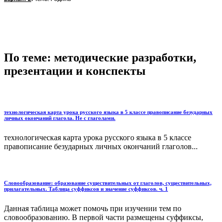
По теме: методические разработки,
презентации и конспекты
технологическая карта урока русского языка в 5 классе правописание безударных
личных окончаний глагола. Не с глаголами.
технологическая карта урока русского языка в 5 классе
правописание безударных личных окончаний глаголов...
Словообразование: образование существительных от глаголов, существительных,
прилагательных. Таблица суффиксов и значение суффиксов. ч. 1
Данная таблица может помочь при изучении тем по
словообразованию. В первой части размещены суффиксы,