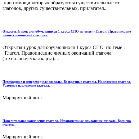
при помощи которых образуются существительные от
глаголов, других существительных, прилагател...
Открытый урок для обучающихся 1 курса СПО по теме: «Глагол. Правописание
личных окончаний глагола».
Открытый урок для обучающихся 1 курса СПО по теме :
"Глагол. Правописание личных окончаний глагола"
(технологическая карта)....
Переходные и непереходные глаголы. Возвратные глаголы. Наклонения глагола.
Условное наклонение глагола.
Маршрутный лист....
Повелительное наклонение глагола. Изъявительное наклонение глагола. Времена
глагола.
Маршрутный лист...