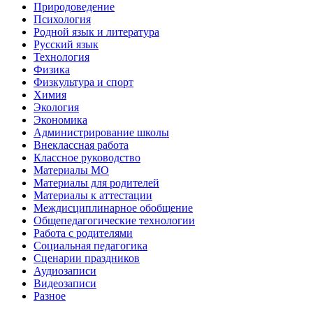
Природоведение
Психология
Родной язык и литература
Русский язык
Технология
Физика
Физкультура и спорт
Химия
Экология
Экономика
Администрирование школы
Внеклассная работа
Классное руководство
Материалы МО
Материалы для родителей
Материалы к аттестации
Междисциплинарное обобщение
Общепедагогические технологии
Работа с родителями
Социальная педагогика
Сценарии праздников
Аудиозаписи
Видеозаписи
Разное