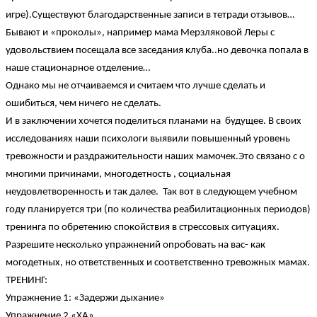
игре).Существуют благодарственные записи в тетради отзывов…
Бывают и «проколы», например мама Мерзляковой Леры с
удовольствием посещала все заседания клуба..но девочка попала в
наше стационарное отделение…
Однако мы не отчаиваемся и считаем что лучше сделать и
ошибиться, чем ничего не сделать.
И в заключении хочется поделиться планами на будущее. В своих
исследованиях наши психологи выявили повышенный уровень
тревожности и раздражительности наших мамочек.Это связано с о
многими причинами, многодетность , социальная
неудовлетворенность и так далее. Так вот в следующем учебном
году планируется три (по количества реабилитационных периодов)
тренинга по обретению спокойствия в стрессовых ситуациях.
Разрешите несколько упражнений опробовать на вас- как
могодетных, но ответственных и соответственно тревожных мамах.
ТРЕНИНГ:
Упражнение 1: «Задержи дыхание»
Упражнение 2 «ХА»