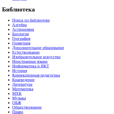
Библиотека
Поиск по библиотеке
Алгебра
Астрономия
Биология
География
Геометрия
Дополнительное образование
Естествознание
Изобразительное искусство
Иностранные языки
Информатика и ИКТ
История
Коррекционная педагогика
Краеведение
Литература
Математика
МХК
Музыка
ОБЖ
Обществознание
Право