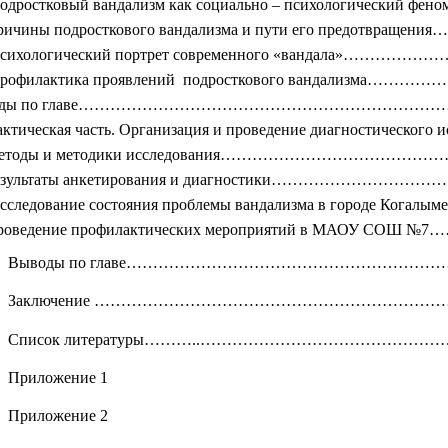
одростковый вандализм как социально – психологический
Причины подросткового вандализма и пути его предотвра
Психологический портрет современного «вандала»………
Профилактика проявлений подросткового вандализма………
оды по главе…………………………………………………………………
рактическая часть. Организация и проведение диа
 Методы и методики исследования……………………………
езультаты анкетирования и диагностики………………………………..........
Исследование состояния проблемы вандализма в городе Ког
Проведение профилактических мероприятий в МАОУ СО
Выводы по главе………………………………………………
Заключение ……………………………………………………………
Список литературы………..……………………………………
Приложение 1
Приложение 2