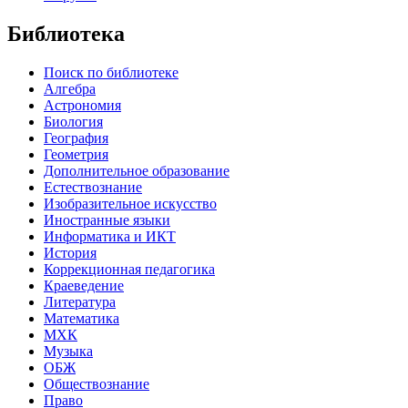
Библиотека
Поиск по библиотеке
Алгебра
Астрономия
Биология
География
Геометрия
Дополнительное образование
Естествознание
Изобразительное искусство
Иностранные языки
Информатика и ИКТ
История
Коррекционная педагогика
Краеведение
Литература
Математика
МХК
Музыка
ОБЖ
Обществознание
Право