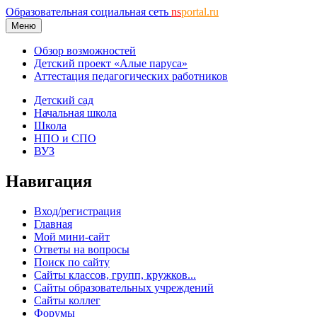
Образовательная социальная сеть
ns
portal.ru
Меню
Обзор возможностей
Детский проект «Алые паруса»
Аттестация педагогических работников
Детский сад
Начальная школа
Школа
НПО и СПО
ВУЗ
Навигация
Вход/регистрация
Главная
Мой мини-сайт
Ответы на вопросы
Поиск по сайту
Сайты классов, групп, кружков...
Сайты образовательных учреждений
Сайты коллег
Форумы