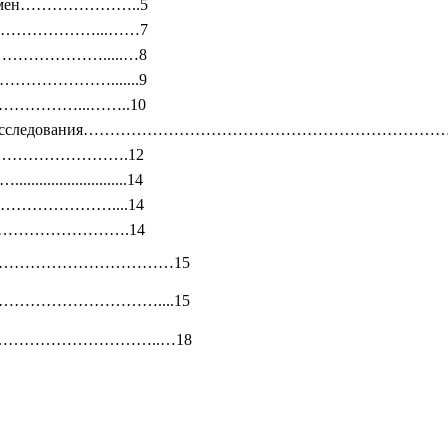
 феномен…………………..5
щения…………………...……7
………………………….....…8
……………………….......9
………...……..10
гностического исследования………………………………………………………
…………………………….12
..................14
алыме…………………....14
Ш №7……………………….14
…………………………………15
………………………....15
……………………………..…18