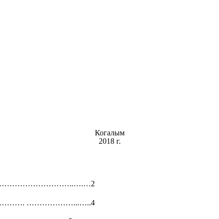
Когалым
2018 г.
………………………..….…2
ализма………. ………………...…..4