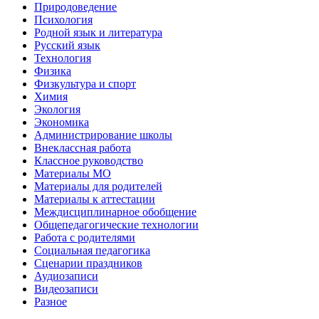
Природоведение
Психология
Родной язык и литература
Русский язык
Технология
Физика
Физкультура и спорт
Химия
Экология
Экономика
Администрирование школы
Внеклассная работа
Классное руководство
Материалы МО
Материалы для родителей
Материалы к аттестации
Междисциплинарное обобщение
Общепедагогические технологии
Работа с родителями
Социальная педагогика
Сценарии праздников
Аудиозаписи
Видеозаписи
Разное