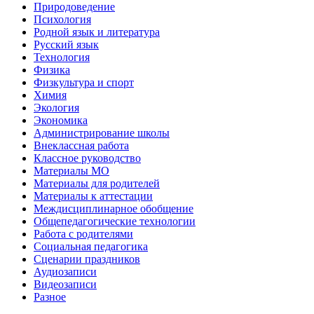
Природоведение
Психология
Родной язык и литература
Русский язык
Технология
Физика
Физкультура и спорт
Химия
Экология
Экономика
Администрирование школы
Внеклассная работа
Классное руководство
Материалы МО
Материалы для родителей
Материалы к аттестации
Междисциплинарное обобщение
Общепедагогические технологии
Работа с родителями
Социальная педагогика
Сценарии праздников
Аудиозаписи
Видеозаписи
Разное