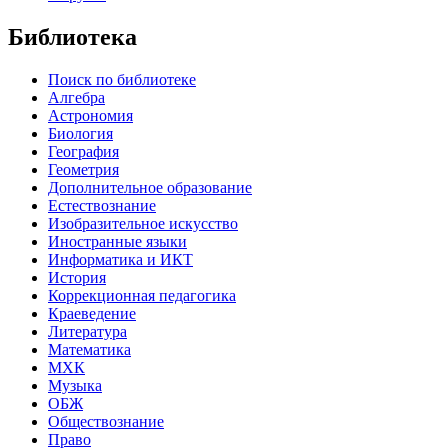
Библиотека
Поиск по библиотеке
Алгебра
Астрономия
Биология
География
Геометрия
Дополнительное образование
Естествознание
Изобразительное искусство
Иностранные языки
Информатика и ИКТ
История
Коррекционная педагогика
Краеведение
Литература
Математика
МХК
Музыка
ОБЖ
Обществознание
Право