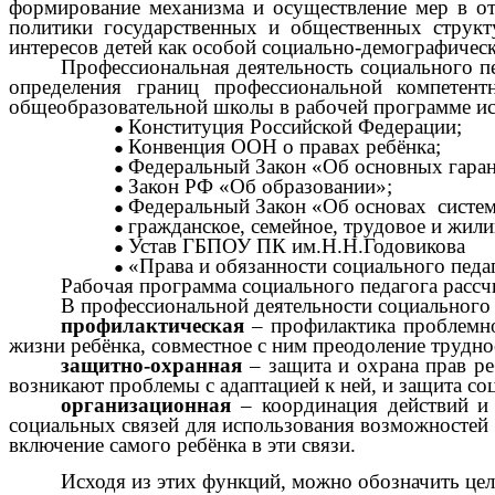
формирование механизма и осуществление мер в от
политики государственных и общественных структу
интересов детей как особой социально-демографичес
Профессиональная деятельность социального пе
определения границ профессиональной компетен
общеобразовательной школы в рабочей программе и
Конституция Российской Федерации;
Конвенция ООН о правах ребёнка;
Федеральный Закон «Об основных гаран
Закон РФ «Об образовании»;
Федеральный Закон «Об основах систе
гражданское, семейное, трудовое и жил
Устав ГБПОУ ПК им.Н.Н.Годовикова
«Права и обязанности социального пед
Рабочая программа социального педагога рассчи
В профессиональной деятельности социального
профилактическая
– профилактика проблемно
жизни ребёнка, совместное с ним преодоление трудн
защитно-охранная
– защита и охрана прав ре
возникают проблемы с адаптацией к ней, и защита со
организационная
– координация действий и 
социальных связей для использования возможностей
включение самого ребёнка в эти связи.
Исходя из этих функций, можно обозначить цел