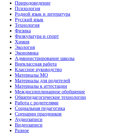
Природоведение
Психология
Родной язык и литература
Русский язык
Технология
Физика
Физкультура и спорт
Химия
Экология
Экономика
Администрирование школы
Внеклассная работа
Классное руководство
Материалы МО
Материалы для родителей
Материалы к аттестации
Междисциплинарное обобщение
Общепедагогические технологии
Работа с родителями
Социальная педагогика
Сценарии праздников
Аудиозаписи
Видеозаписи
Разное