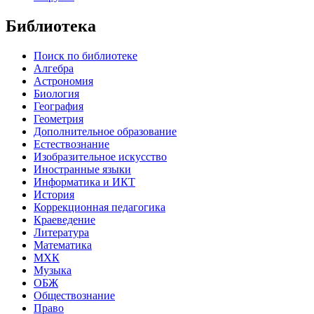
Библиотека
Поиск по библиотеке
Алгебра
Астрономия
Биология
География
Геометрия
Дополнительное образование
Естествознание
Изобразительное искусство
Иностранные языки
Информатика и ИКТ
История
Коррекционная педагогика
Краеведение
Литература
Математика
МХК
Музыка
ОБЖ
Обществознание
Право