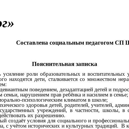
ог»
Составлена социальным педагогом СП 
Пояснительная записка
 усиление роли образовательных и воспитательных
ого находятся дети, сталкивается со множеством не
ем:
девиантным поведением, дезадаптацией детей и подрос
 семьи, нарушением прав ребёнка и насилием в семье;
морально-психологическим климатом в школе;
хического здоровья детей, родителей, учителей, адми
ударственных учреждений, в частности, школы, в с
действовать их разрешению.
ый создаёт условия для социального и профессиональ
а, с учётом исторических и культурных традиций. В 