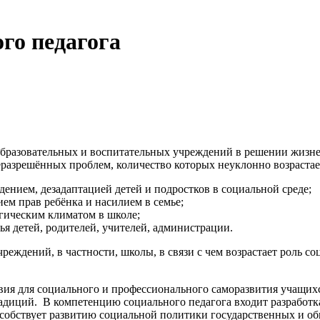
го педагога
образовательных и воспитательных учреждений в решении жизне
 неразрешённых проблем, количество которых неуклонно возраст
ением, дезадаптацией детей и подростков в социальной среде;
ем прав ребёнка и насилием в семье;
гическим климатом в школе;
ья детей, родителей, учителей, администрации.
еждений, в частности, школы, в связи с чем возрастает роль с
ия для социального и профессионального саморазвития учащихся
радиций. В компетенцию социального педагога входит разработ
особствует развитию социальной политики государственных и об