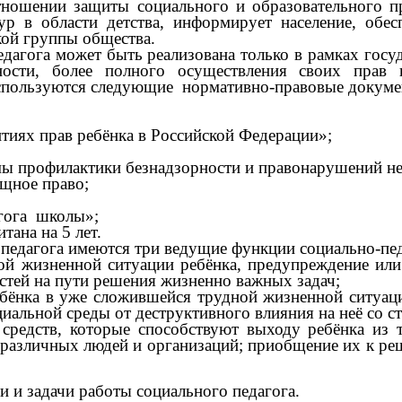
ношении защиты социального и образовательного пр
р в области детства, информирует население, обес
кой группы общества.
дагога может быть реализована только в рамках госу
тности, более полного осуществления своих прав
спользуются следующие нормативно-правовые докуме
тиях прав ребёнка в Российской Федерации»;
мы профилактики безнадзорности и правонарушений н
ищное право;
агога школы»;
тана на 5 лет.
 педагога имеются три ведущие функции социально-пе
й жизненной ситуации ребёнка, предупреждение или
остей на пути решения жизненно важных задач;
бёнка в уже сложившейся трудной жизненной ситуации
циальной среды от деструктивного влияния на неё со с
средств, которые способствуют выходу ребёнка из 
 различных людей и организаций; приобщение их к ре
и и задачи работы социального педагога.