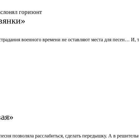
аслонял горизонт
вянки»
страдания военного времени не оставляют места для песен… И, те
ая»
есня позволяла расслабиться, сделать передышку. А в решитель