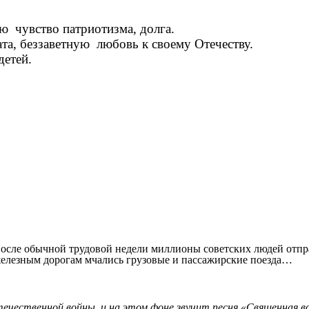
 чувство патриотизма, долга.
ата, беззаветную любовь к своему Отечеству.
детей.
осле обычной трудовой недели миллионы советских людей отп
елезным дорогам мчались грузовые и пассажирские поезда…
чественной войны, и на этом фоне звучит песня «Священная в