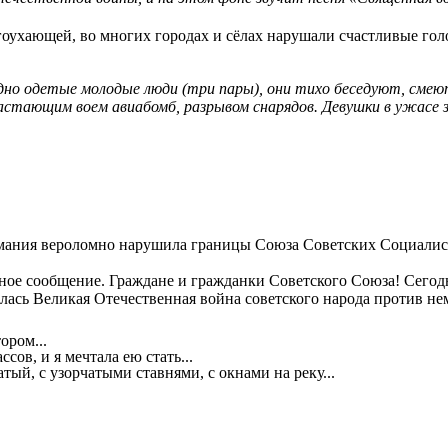
оухающей, во многих городах и сёлах нарушали счастливые гол
но одетые молодые люди (три пары), они тихо беседуют, смею
арастающим воем авиабомб, разрывом снарядов. Девушки в ужас
Германия вероломно нарушила границы Союза Советских Социали
ое сообщение. Граждане и гражданки Советского Союза! Сегодня
ась Великая Отечественная война советского народа против нем
ором...
ов, и я мечтала ею стать...
ый, с узорчатыми ставнями, с окнами на реку...