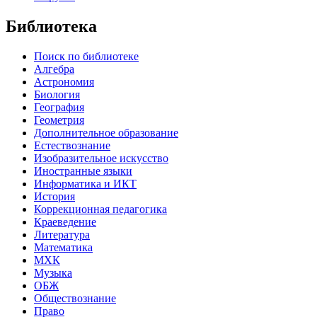
Библиотека
Поиск по библиотеке
Алгебра
Астрономия
Биология
География
Геометрия
Дополнительное образование
Естествознание
Изобразительное искусство
Иностранные языки
Информатика и ИКТ
История
Коррекционная педагогика
Краеведение
Литература
Математика
МХК
Музыка
ОБЖ
Обществознание
Право