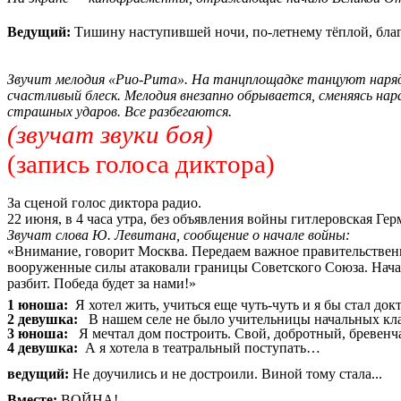
Ведущий:
Тишину наступившей ночи, по-летнему тёплой, благ
Звучит мелодия «Рио-Рита». На танцплощадке танцуют наряд
счастливый блеск. Мелодия внезапно обрывается, сменяясь н
страшных ударов. Все разбегаются.
(звучат звуки боя)
(запись голоса диктора)
За сценой голос диктора радио.
22 июня, в 4 часа утра, без объявления войны гитлеровская 
Звучат слова Ю. Левитана, сообщение о начале войны:
«Внимание, говорит Москва. Передаем важное правительственн
вооруженные силы атаковали границы Советского Союза. Начал
разбит. Победа будет за нами!»
1 юноша:
Я хотел жить, учиться еще чуть-чуть и я бы стал докт
2 девушка:
В нашем селе не было учительницы начальных класс
3 юноша:
Я мечтал дом построить. Свой, добротный, бревенчат
4 девушка:
А я хотела в театральный поступать…
ведущий:
Не доучились и не достроили. Виной тому стала...
Вместе:
ВОЙНА!