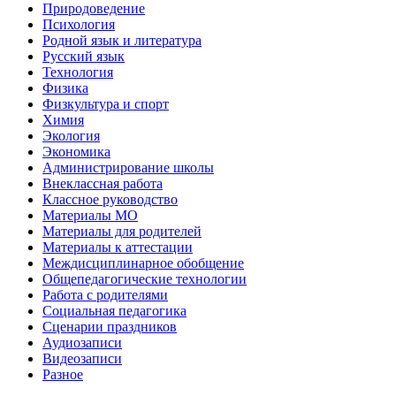
Природоведение
Психология
Родной язык и литература
Русский язык
Технология
Физика
Физкультура и спорт
Химия
Экология
Экономика
Администрирование школы
Внеклассная работа
Классное руководство
Материалы МО
Материалы для родителей
Материалы к аттестации
Междисциплинарное обобщение
Общепедагогические технологии
Работа с родителями
Социальная педагогика
Сценарии праздников
Аудиозаписи
Видеозаписи
Разное