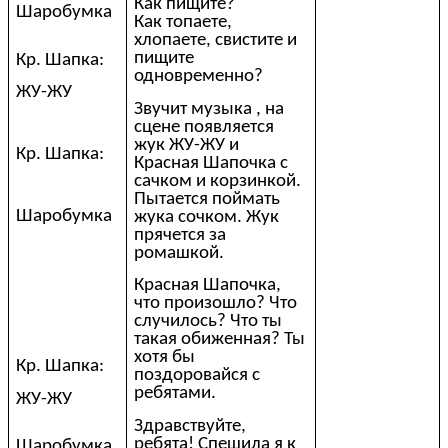
Как пищите?
Шаробумка
Как топаете,
хлопаете, свистите и
пищите
Кр. Шапка:
одновременно?
ЖУ-ЖУ
Звучит музыка , на
сцене появляется
жук ЖУ-ЖУ и
Кр. Шапка:
Красная Шапочка с
сачком и корзинкой.
Пытается поймать
Шаробумка
жука сочком. Жук
прячется за
ромашкой.
Красная Шапочка,
что произошло? Что
случилось? Что ты
такая обиженная? Ты
хотя бы
Кр. Шапка:
поздоровайся с
ребятами.
ЖУ-ЖУ
Здравствуйте,
ребята! Спешила я к
Шаробумка