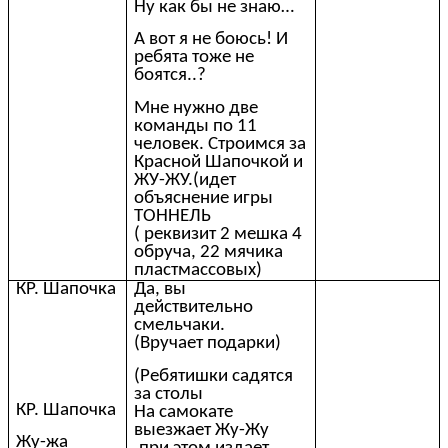
Ну как бы не знаю…
А вот я не боюсь! И
ребята тоже не
боятся..?
Мне нужно две
команды по 11
человек. Строимся за
Красной Шапочкой и
ЖУ-ЖУ.(идет
объяснение игры
ТОННЕЛЬ
( реквизит 2 мешка 4
обруча, 22 мячика
пластмассовых)
КР. Шапочка
Да, вы
действительно
смельчаки.
(Вручает подарки)
(Ребятишки садятся
за столы
КР. Шапочка
На самокате
выезжает Жу-Жу
Жу-жа