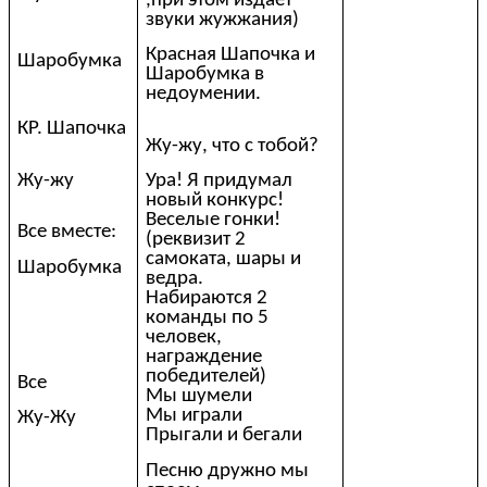
,при этом издает
звуки жужжания)
Красная Шапочка и
Шаробумка
Шаробумка в
недоумении.
КР. Шапочка
Жу-жу, что с тобой?
Жу-жу
Ура! Я придумал
новый конкурс!
Веселые гонки!
Все вместе:
(реквизит 2
самоката, шары и
Шаробумка
ведра.
Набираются 2
команды по 5
человек,
награждение
победителей)
Все
Мы шумели
Мы играли
Жу-Жу
Прыгали и бегали
Песню дружно мы