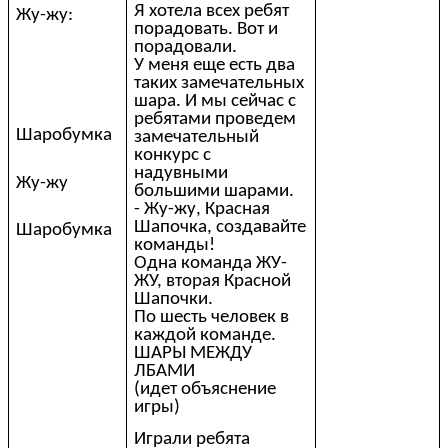
Я хотела всех ребят
Жу-жу:
порадовать. Вот и
порадовали.
У меня еще есть два
таких замечательных
шара. И мы сейчас с
ребятами проведем
Шаробумка
замечательный
конкурс с
надувными
Жу-жу
большими шарами.
- Жу-жу, Красная
Шапочка, создавайте
Шаробумка
команды!
Одна команда ЖУ-
ЖУ, вторая Красной
Шапочки.
По шесть человек в
каждой команде.
ШАРЫ МЕЖДУ
ЛБАМИ
(идет объяснение
игры)
Играли ребята