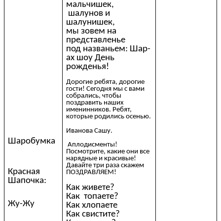
мальчишек,
шалунов и
шалунишек,
мы зовем на
представленье
под названьем: Шар-
ах шоу День
рожденья!
Дорогие ребята, дорогие
гости! Сегодня мы с вами
собрались, чтобы
поздравить наших
именинников. Ребят,
которые родились осенью.
Иванова Сашу.
Шаробумка
Аплодисменты!
Посмотрите, какие они все
нарядные и красивые!
Давайте три раза скажем
Красная
ПОЗДРАВЛЯЕМ!
Шапочка:
Как живете?
Как топаете?
Жу-Жу
Как хлопаете
Как свистите?