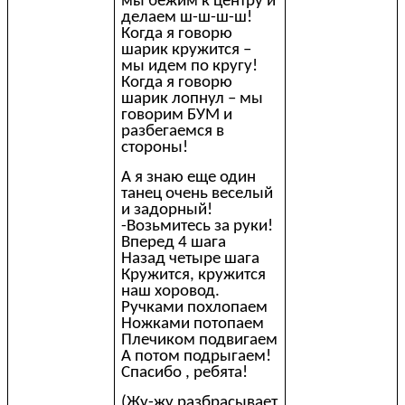
мы бежим к центру и
делаем ш-ш-ш-ш!
Когда я говорю
шарик кружится –
мы идем по кругу!
Когда я говорю
шарик лопнул – мы
говорим БУМ и
разбегаемся в
стороны!
А я знаю еще один
танец очень веселый
и задорный!
-Возьмитесь за руки!
Вперед 4 шага
Назад четыре шага
Кружится, кружится
наш хоровод.
Ручками похлопаем
Ножками потопаем
Плечиком подвигаем
А потом подрыгаем!
Спасибо , ребята!
(Жу-жу разбрасывает