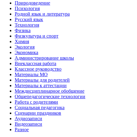
Природоведение
Психология
Родной язык и литература
Русский язык
Технология
Физика
Физкультура и спорт
Химия
Экология
Экономика
Администрирование школы
Внеклассная работа
Классное руководство
Материалы МО
Материалы для родителей
Материалы к аттестации
Междисциплинарное обобщение
Общепедагогические технологии
Работа с родителями
Социальная педагогика
Сценарии праздников
Аудиозаписи
Видеозаписи
Разное