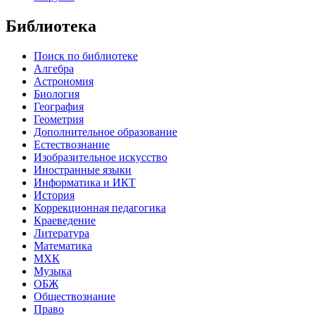
Библиотека
Поиск по библиотеке
Алгебра
Астрономия
Биология
География
Геометрия
Дополнительное образование
Естествознание
Изобразительное искусство
Иностранные языки
Информатика и ИКТ
История
Коррекционная педагогика
Краеведение
Литература
Математика
МХК
Музыка
ОБЖ
Обществознание
Право