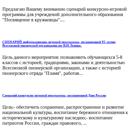
Предлагаю Вашему вниманию сценарий конкурсно-игровой
программы для учреждений дополнительного образования
"Посвящение в кружковцы"....
СЦЕНАРИЙ информационно-игровой программы, посвященной 95-летию
Всесоюзной пионерской организации им В.И.Ленина.
Цель данного мероприятия: познакомить обучающихся 5-8
классов с историей, традициями, законами и деятельностью
Всесоюзной пионерской организации, а также с историей
пионерского отряда "Пламя", работав...
Сценарий конкурсно-игровой программы, посвященной Дню России
Цель:- обеспечить сохранение, распространение и развитие
национальной культуры, воспитание бережного отношения к
историческому и культурному наследию;- воспитание
патриотов России, граждан правового, ...