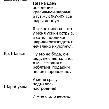
вам на День
рождение с
красивыми шарами,
а тут жук ЖУ-ЖУ все
шары лопнул.
Я же не виноват, что
у меня усики острые,
я хотел поближе
шарики разглядеть и
нечаянно их лопнул.
Кр. Шапка:
Ну это не беда, он
ведь не специально.
А мы сегодня с
ребятами подарим
целое шаровое шоу
У меня сразу
поднялось
Шаробумка
настроение!
И мне стало весело.