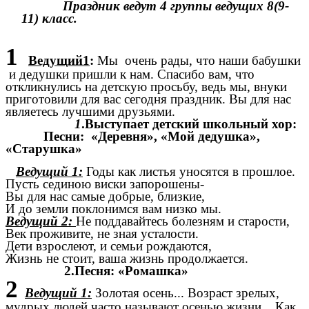
Праздник ведут 4 группы ведущих 8(9-
11) класс.
1
Ведущий1
:
Мы очень рады, что наши бабушки
и дедушки пришли к нам. Спасибо вам, что
откликнулись на детскую просьбу, ведь мы, внуки
приготовили для вас сегодня праздник. Вы для нас
являетесь лучшими друзьями.
1
.Выступает детский школьный хор:
Песни: «Деревня», «Мой дедушка»,
«Старушка»
Ведущий 1:
Годы как листья уносятся в прошлое.
Пусть сединою виски запорошены-
Вы для нас самые добрые, близкие,
И до земли поклонимся вам низко мы.
Ведущий 2:
Не поддавайтесь болезням и старости,
Век проживите, не зная усталости.
Дети взрослеют, и семьи рождаются,
Жизнь не стоит, ваша жизнь продолжается.
2.Песня: «Ромашка»
2
Ведущий 1:
Золотая осень... Возраст зрелых,
мудрых людей часто называют осенью жизни... Как