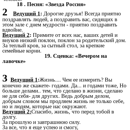
18 . Песня: «Звезда Россия»
2
Ведущий 1
:
Дорогие друзья! Всегда приятно
поздравлять людей, а поздравить вас, сидящих в
этом зале с днем мудрости - приятно поздравить
вдвойне.
Ведущий 2
:
Примите от всех нас, ваших детей и
внуков низкий поклон, поклон за родительский дом.
За теплый кров, за сытный стол, за крепкие
семейные корни.
19. Сценка: «Вечером на
лавочке»
3
Ведущий 1
:
Жизнь.... Чем ее измерить? Вы
конечно же скажете- годами. Да... и годами тоже, Но
больше делами.. тем, что сделано в жизни, сделано
не для себя- для других. Ведь добрым делом,
добрым словом мы продляем жизнь не только себе,
но и людям, которые нас окружают.
Ведущий 2:
Спасибо, жизнь, что перед тобой в
долгу.
За прошлую и завтрашнюю силу.
За все, что я еще успею и смогу,