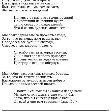
Вы возрасту скажите – не спеши!
Быть счастливыми мы вам желаем,
Желаем этого от всей души!
Примите от нас в этот день осенний
Приветствий искренний букет,
Тепло сердец и поздравлений,
Что б жизнь бурлила много лет.
Мы благодарны вам за прожитые годы,
За то, что вы ненастьям всем назло,
Преодолев все бури и невзгоды,
Смеетесь так задорно и светло.
Спасибо вам за искорки веселья,
Они в восторг любого приведут
И осень жизни за одно мгновенье
Цветущею весною обернут.
Мы любим вас, оптимистичных, бодрых,
За то, что не хотите раскисать.
Благодарим за мудрость песен добрых,
По жизни с ними веселей шагать!
С почтеньем головы склоняем перед вами.
Мы вам стихи слагать еще могли бы.
За то, что вы живете рядом с нами,
От всей души вам говорим «Спасибо!»