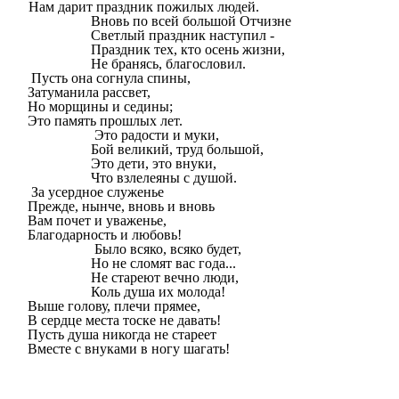
Нам дарит праздник пожилых людей.
Вновь по всей большой Отчизне
Светлый праздник наступил -
Праздник тех, кто осень жизни,
Не бранясь, благословил.
Пусть она согнула спины,
Затуманила рассвет,
Но морщины и седины;
Это память прошлых лет.
Это радости и муки,
Бой великий, труд большой,
Это дети, это внуки,
Что взлелеяны с душой.
За усердное служенье
Прежде, нынче, вновь и вновь
Вам почет и уваженье,
Благодарность и любовь!
Было всяко, всяко будет,
Но не сломят вас года...
Не стареют вечно люди,
Коль душа их молода!
Выше голову, плечи прямее,
В сердце места тоске не давать!
Пусть душа никогда не стареет
Вместе с внуками в ногу шагать!