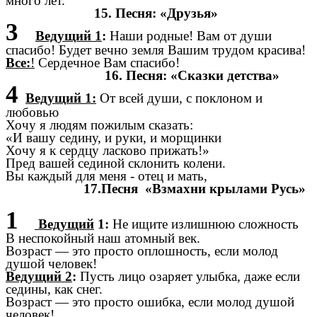
много лет.
15. Песня: «Друзья»
3
Ведущий 1
:
Наши родные! Вам от души
спасибо! Будет вечно земля Вашим трудом красива!
Все:
!
Сердечное Вам спасибо!
16. Песня: «Сказки детства»
4
Ведущий 1:
От всей души, с поклоном и
любовью
Хочу я людям пожилым сказать:
«И вашу седину, и руки, и морщинки
Хочу я к сердцу ласково прижать!»
Пред вашей сединой склонить колени.
Вы каждый для меня - отец и мать,
17.Песня «Взмахни крылами Русь»
1
Ведущий
1:
Не ищите излишнюю сложность
В неспокойный наш атомный век.
Возраст — это просто оплошность, если молод
душой человек!
Ведущий 2
:
Пусть лицо озаряет улыбка, даже если
седины, как снег.
Возраст — это просто ошибка, если молод душой
человек!