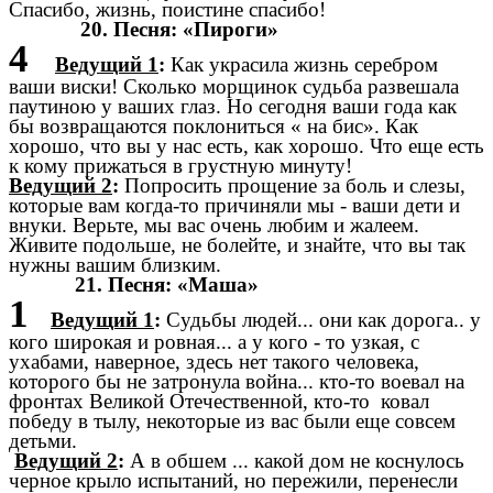
Спасибо, жизнь, поистине спасибо!
20. Песня: «Пироги»
4
Ведущий 1
:
Как украсила жизнь серебром
ваши виски! Сколько морщинок судьба развешала
паутиною у ваших глаз. Но сегодня ваши года как
бы возвращаются поклониться « на бис». Как
хорошо, что вы у нас есть, как хорошо. Что еще есть
к кому прижаться в грустную минуту!
Ведущий 2
:
Попросить прощение за боль и слезы,
которые вам когда-то причиняли мы - ваши дети и
внуки. Верьте, мы вас очень любим и жалеем.
Живите подольше, не болейте, и знайте, что вы так
нужны вашим близким.
21. Песня: «Маша»
1
Ведущий 1
:
Судьбы людей... они как дорога.. у
кого широкая и ровная... а у кого - то узкая, с
ухабами, наверное, здесь нет такого человека,
которого бы не затронула война... кто-то воевал на
фронтах Великой Отечественной, кто-то ковал
победу в тылу, некоторые из вас были еще совсем
детьми.
Ведущий 2
:
А в обшем ... какой дом не коснулось
черное крыло испытаний, но пережили, перенесли