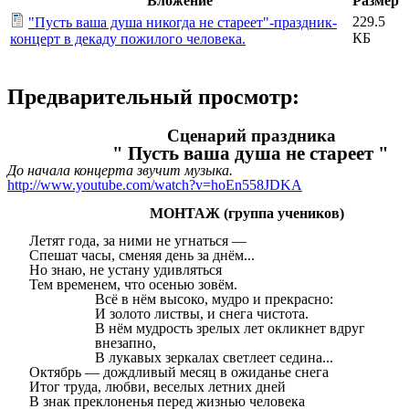
Вложение
Размер
229.5
"Пусть ваша душа никогда не стареет"-праздник-
КБ
концерт в декаду пожилого человека.
Предварительный просмотр:
Сценарий праздника
"
Пусть ваша душа не стареет "
До начала концерта звучит музыка.
http://www.youtube.com/watch?v=hoEn558JDKA
МОНТАЖ (группа учеников)
Летят года, за ними не угнаться —
Спешат часы, сменяя день за днём...
Но знаю, не устану удивляться
Тем временем, что осенью зовём.
Всё в нём высоко, мудро и прекрасно:
И золото листвы, и снега чистота.
В нём мудрость зрелых лет окликнет вдруг
внезапно,
В лукавых зеркалах светлеет седина...
Октябрь — дождливый месяц в ожиданье снега
Итог труда, любви, веселых летних дней
В знак преклоненья перед жизнью человека