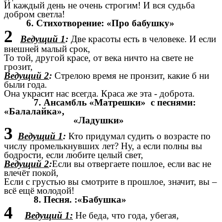
И каждый день не очень строгим! И вся судьба
добром светла!
6. Стихотворение: «Про бабушку»
2
Ведущий 1
:
Две красоты есть в человеке. И если
внешней малый срок,
То той, другой красе, от века ничто на свете не
грозит,
Ведущий 2
:
Стрелою время не пронзит, какие б ни
были года.
Она украсит нас всегда. Краса же эта - доброта.
7. Ансамбль «Матрешки» с песнями:
«Балалайка»,
«Ладушки»
3
Ведущий 1
:
Кто придумал судить о возрасте по
числу промелькнувших лет? Ну, а если полны вы
бодрости, если любите целый свет,
Ведущий 2
:
Если вы отвергаете пошлое, если вас не
влечёт покой,
Если с грустью вы смотрите в прошлое, значит, вы –
всё ещё молодой!
8. Песня. :«Бабушка»
4
Ведущий 1:
Не беда, что года, убегая,