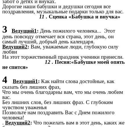
забот о детях и внуках.
Дорогие наши бабушки и дедушки сегодня все
поздравления, музыкальные подарки только для вас.
11 .
Сценка
«Бабушка и внучка»
3
Ведущий1
:
День пожилого человека... Этот
день повсюду отмечает вся страна, этот день, он
самый лучший, добрый день календаря.
Ведущий2
:
Вам, уважаемые люди, глубокую силу
любви
На этот торжественный праздник ученики принесли.
12 .
Песня:«Бабушке моей опять
не спится»
4
Ведущий1
:
Как найти слова достойные, как
сказать без лишних фраз,
Что мы очень благодарны вам, что мы очень любим
вас.
Без лишних слов, без лишних фраз. С глубоким
чувством уваженья
Позвольте нам поздравить Вас с Днем пожилого
человека!
.
Ведущий2
:
Что пожелать вам в этот день, каких же