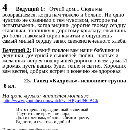
4
Ведущий 1
:
Отчий дом... Сюда мы
возвращаемся, когда нам тяжело и больно. Ни одно
чувство не сравнимо с тем чувством, которое ты
испытываешь, когда видишь дорогие твоему сердцу
ставеньки, тропинку к дорогому крыльцу, слышишь
до боли знакомый скрип калитки и ощущаешь
самый милый сердцу запах свежеиспеченного хлеба.
Ведущий 2:
Низкий поклон вам наши бабушки и
дедушки, дочерней и сыновней любви, частых и
желанных встреч под крышей дорогого всем дома.И
в домах пусть ваших будет тепло и сытно. Хороших
вам вестей, добрых встреч и конечно же здоровья
25. Танец «Кадриль»- исполняет группа
8 кл.
На фоне музыки читается монтаж
http://www.youtube.com/watch?v=HPyrePNCBGk
В этот день и праздничный и светлый
Грустить не время, не пора,
Долгих лет вам, яблонь в белом цвете,
Радости, и счастья, и добра!
И пусть лицо улыбка озаряет,