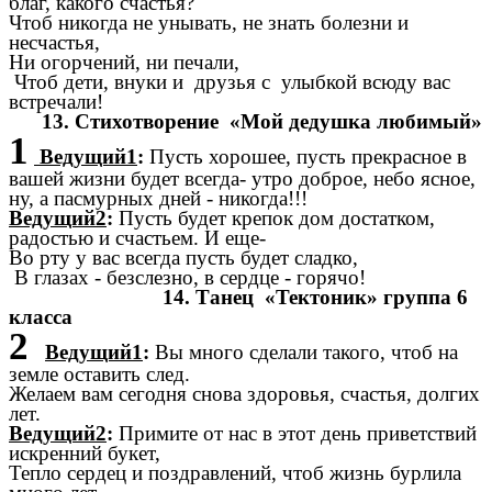
благ, какого счастья?
Чтоб никогда не унывать, не знать болезни и
несчастья,
Ни огорчений, ни печали,
Чтоб дети, внуки и друзья с улыбкой всюду вас
встречали!
13. Стихотворение «Мой дедушка любимый»
1
Ведущий1
:
Пусть хорошее, пусть прекрасное в
вашей жизни будет всегда- утро доброе, небо ясное,
ну, а пасмурных дней - никогда!!!
Ведущий2
:
Пусть будет крепок дом достатком,
радостью и счастьем. И еще-
Во рту у вас всегда пусть будет сладко,
В глазах - безслезно, в сердце - горячо!
14. Танец «Тектоник» группа 6
класса
2
Ведущий1
:
Вы много сделали такого, чтоб на
земле оставить след.
Желаем вам сегодня снова здоровья, счастья, долгих
лет.
Ведущий2
:
Примите от нас в этот день приветствий
искренний букет,
Тепло сердец и поздравлений, чтоб жизнь бурлила