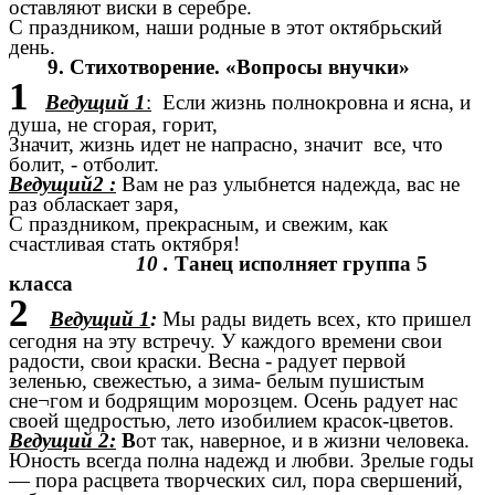
оставляют виски в серебре.
С праздником, наши родные в этот октябрьский
день.
9. Стихотворение. «Вопросы внучки»
1
Ведущий 1
:
Если жизнь полнокровна и ясна, и
душа, не сгорая, горит,
Значит, жизнь идет не напрасно, значит все, что
болит, - отболит.
Ведущий2 :
Вам не раз улыбнется надежда, вас не
раз обласкает заря,
С праздником, прекрасным, и свежим, как
счастливая стать октября!
10 .
Танец исполняет группа 5
класса
2
Ведущий 1
:
Мы рады видеть всех, кто пришел
сегодня на эту встречу. У каждого времени свои
радости, свои краски. Весна - радует первой
зеленью, свежестью, а зима- белым пушистым
сне¬гом и бодрящим морозцем. Осень радует нас
своей щедростью, лето изобилием красок-цветов.
Ведущий 2:
В
от так, наверное, и в жизни человека.
Юность всегда полна надежд и любви. Зрелые годы
— пора расцвета творческих сил, пора свершений,