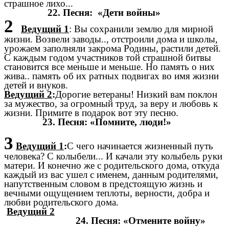
страшное лихо...
22. Песня: «Дети войны»
2
Ведущий 1
: Вы сохранили землю для мирной
жизни. Возвели заводы.., отстроили дома и школы,
урожаем заполняли закрома Родины, растили детей.
С каждым годом участников той страшной битвы
становится все меньше и меньше. Но память о них
жива.. память об их ратных подвигах во имя жизни
детей и внуков.
Ведущий 2
:
Дорогие ветераны! Низкий вам поклон
за мужество, за огромный труд, за веру и любовь к
жизни. Примите в подарок вот эту песню.
23. Песня: «Помните, люди!»
3
Ведущий 1
:
С чего начинается жизненный путь
человека? С колыбели... И качали эту колыбель руки
матери. И конечно же с родительского дома, откуда
каждый из вас ушел с именем, данным родителями,
напутственным словом в предстоящую жизнь и
вечными ощущением теплоты, верности, добра и
любви родительского дома.
Ведущий 2
24. Песня: «Отмените войну»