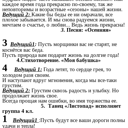
каждое время года прекрасно по-своему, так же
неповторимы и возрастные «сезоны» нашей жизни.
Ведущий 2:
Какие бы беды ее ни омрачали, все
плохое забывается. И мы снова радуемся жизни,
мечтаем о счастье, о любви... Ведь жизнь прекрасна!
3.
Песня: «Осенняя»
3
Ведущий1
:
Пусть морщинки вас не старят, не
коснётся вас беда.
Пусть природа вам подарит жизнь на долгие года!
4.Стихотворение. «Моя бабушка»
4
Ведущий 1:
Года летят, то сердце грея, то
холодом разя своим.
И наступают вдруг мгновения, когда мы все-таки
грустим.
Ведущий 2:
Грустим сквозь радость и улыбку. Но
продолжает жизнь свое.
Всегда прощая нам ошибки, во имя торжества ее.
5. Танец «Листопад» исполняет
группа 4 кл.
1
Ведущий1
:Пусть будут все ваши дороги полны
удачи и тепла!