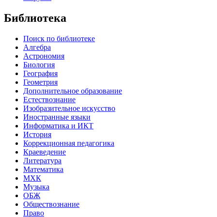
Библиотека
Поиск по библиотеке
Алгебра
Астрономия
Биология
География
Геометрия
Дополнительное образование
Естествознание
Изобразительное искусство
Иностранные языки
Информатика и ИКТ
История
Коррекционная педагогика
Краеведение
Литература
Математика
МХК
Музыка
ОБЖ
Обществознание
Право