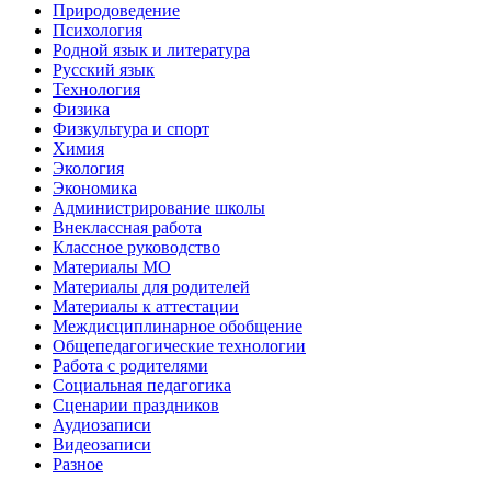
Природоведение
Психология
Родной язык и литература
Русский язык
Технология
Физика
Физкультура и спорт
Химия
Экология
Экономика
Администрирование школы
Внеклассная работа
Классное руководство
Материалы МО
Материалы для родителей
Материалы к аттестации
Междисциплинарное обобщение
Общепедагогические технологии
Работа с родителями
Социальная педагогика
Сценарии праздников
Аудиозаписи
Видеозаписи
Разное