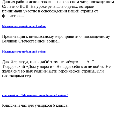
Данная работа использовалась на классном часе, посвященном
65-летию ВОВ. На уроке речь шла о детях, которые
принимали участие в освобождении нашей страны от
фашистов....
Маленькие герои большой войны
Презентация к внеклассному мероприяитию, посвященному
Великой Отечественной войне...
Маленькие герои большой войны
Давайте, люди, никогдаОб этом не забудем… А. Т.
Твардовский «Дом у дороги». Не щадя себя в огне войны,Не
жалея сил во имя Родины,Дети героической страныБыли
настоящими гер...
классный час "Маленькие герои большой войны"
Классный час для учащихся 6 класса...