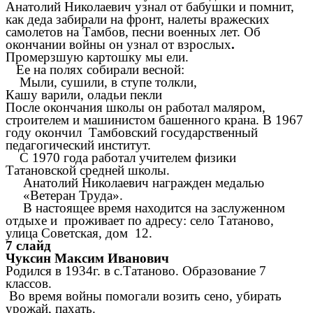
Анатолий Николаевич узнал от бабушки и помнит,
как деда забирали на фронт, налеты вражеских
самолетов на Тамбов, песни военных лет. Об
окончании войны он узнал от взрослых
.
Промерзшую картошку мы ели.
Ее на полях собирали весной:
Мыли, сушили, в ступе толкли,
Кашу варили, оладьи пекли
После окончания школы он работал маляром,
строителем и машинистом башенного крана. В 1967
году окончил Тамбовский государственный
педагогический институт.
С 1970 года работал учителем физики
Татановской средней школы.
Анатолий Николаевич награжден медалью
«Ветеран Труда».
В настоящее время находится на заслуженном
отдыхе и проживает по адресу: село Татаново,
улица Советская, дом 12.
7 слайд
Чуксин Максим Иванович
Родился в 1934г. в с.Татаново. Образование 7
классов.
Во время войны помогали возить сено, убирать
урожай, пахать.