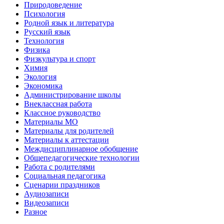
Природоведение
Психология
Родной язык и литература
Русский язык
Технология
Физика
Физкультура и спорт
Химия
Экология
Экономика
Администрирование школы
Внеклассная работа
Классное руководство
Материалы МО
Материалы для родителей
Материалы к аттестации
Междисциплинарное обобщение
Общепедагогические технологии
Работа с родителями
Социальная педагогика
Сценарии праздников
Аудиозаписи
Видеозаписи
Разное