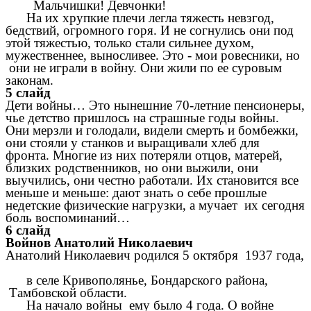
Мальчишки! Девчонки!
На их хрупкие плечи легла тяжесть невзгод,
бедствий, огромного горя. И не согнулись они под
этой тяжестью, только стали сильнее духом,
мужественнее, выносливее. Это - мои ровесники, но
они не играли в войну. Они жили по ее суровым
законам.
5 слайд
Дети войны… Это нынешние 70-летние пенсионеры,
чье детство пришлось на страшные годы войны.
Они мерзли и голодали, видели смерть и бомбежки,
они стояли у станков и выращивали хлеб для
фронта. Многие из них потеряли отцов, матерей,
близких родственников, но они выжили, они
выучились, они честно работали. Их становится все
меньше и меньше: дают знать о себе прошлые
недетские физические нагрузки, а мучает их сегодня
боль воспоминаний…
6 слайд
Войнов Анатолий Николаевич
Анатолий Николаевич родился 5 октября 1937 года,
в селе Кривополянье, Бондарского района,
Тамбовской области.
На начало войны ему было 4 года. О войне