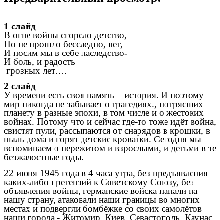
1 слайд
В огне войны сгорело детство,
Но не прошло бесследно, нет,
И носим мы в себе наследство-
И боль, и радость
грозных лет….
2 слайд
У времени есть своя память – история. И поэтому
мир никогда не забывает о трагедиях., потрясших
планету в разные эпохи, в том числе и о жестоких
войнах. Потому что и сейчас где-то тоже идёт война,
свистят пули, рассыпаются от снарядов в крошки, в
пыль дома и горят детские кроватки. Сегодня мы
вспоминаем о пережитом и взрослыми, и детьми в те
безжалостные годы.
22 июня 1945 года в 4 часа утра, без предъявления
каких-либо претензий к Советскому Союзу, без
объявления войны, германские войска напали на
нашу страну, атаковали наши границы во многих
местах и подвергли бомбёжке со своих самолётов
наши города - Житомир, Киев, Севастополь, Каунас