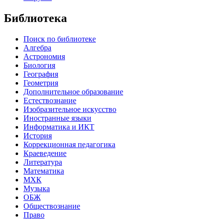
Библиотека
Поиск по библиотеке
Алгебра
Астрономия
Биология
География
Геометрия
Дополнительное образование
Естествознание
Изобразительное искусство
Иностранные языки
Информатика и ИКТ
История
Коррекционная педагогика
Краеведение
Литература
Математика
МХК
Музыка
ОБЖ
Обществознание
Право