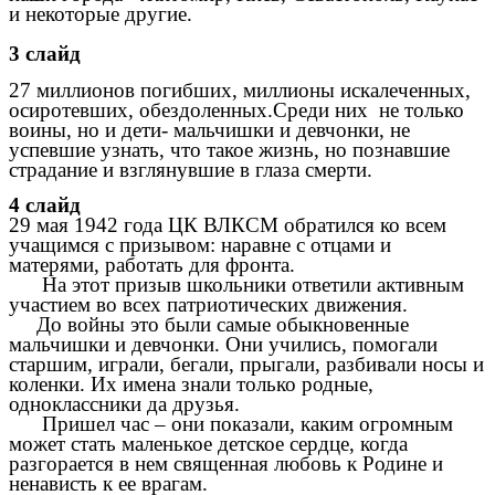
и некоторые другие.
3 слайд
27 миллионов погибших, миллионы искалеченных,
осиротевших, обездоленных.Среди них не только
воины, но и дети- мальчишки и девчонки, не
успевшие узнать, что такое жизнь, но познавшие
страдание и взглянувшие в глаза смерти.
4 слайд
29 мая 1942 года ЦК ВЛКСМ обратился ко всем
учащимся с призывом: наравне с отцами и
матерями, работать для фронта.
На этот призыв школьники ответили активным
участием во всех патриотических движения.
До войны это были самые обыкновенные
мальчишки и девчонки. Они учились, помогали
старшим, играли, бегали, прыгали, разбивали носы и
коленки. Их имена знали только родные,
одноклассники да друзья.
Пришел час – они показали, каким огромным
может стать маленькое детское сердце, когда
разгорается в нем священная любовь к Родине и
ненависть к ее врагам.