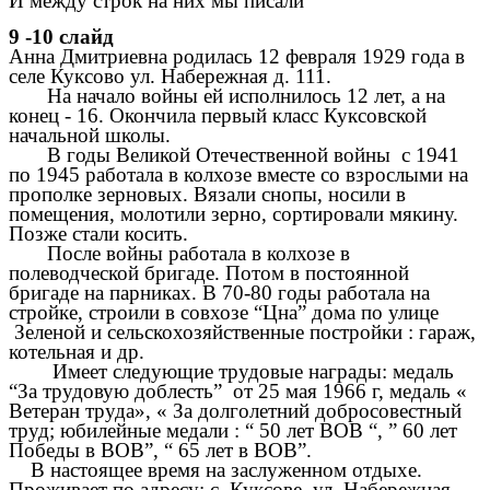
И между строк на них мы писали
9 -10 слайд
Анна Дмитриевна родилась 12 февраля 1929 года в
селе Куксово ул. Набережная д. 111.
На начало войны ей исполнилось 12 лет, а на
конец - 16. Окончила первый класс Куксовской
начальной школы.
В годы Великой Отечественной войны с 1941
по 1945 работала в колхозе вместе со взрослыми на
прополке зерновых. Вязали снопы, носили в
помещения, молотили зерно, сортировали мякину.
Позже стали косить.
После войны работала в колхозе в
полеводческой бригаде. Потом в постоянной
бригаде на парниках. В 70-80 годы работала на
стройке, строили в совхозе “Цна” дома по улице
Зеленой и сельскохозяйственные постройки : гараж,
котельная и др.
Имеет следующие трудовые награды: медаль
“За трудовую доблесть” от 25 мая 1966 г, медаль «
Ветеран труда», « За долголетний добросовестный
труд; юбилейные медали : “ 50 лет ВОВ “, ” 60 лет
Победы в ВОВ”, “ 65 лет в ВОВ”.
В настоящее время на заслуженном отдыхе.
Проживает по адресу: с. Куксове, ул. Набережная,