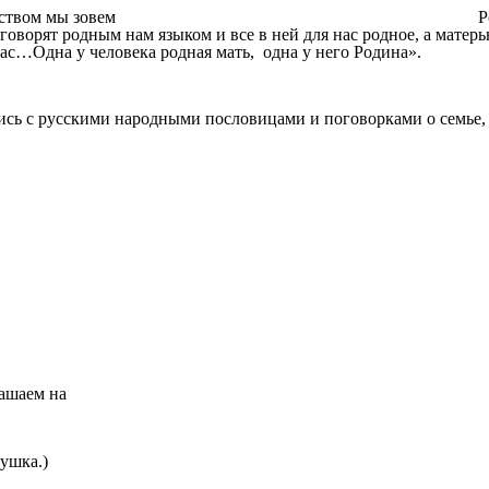
шинский: «Отечеством мы зовем Россию потому, 
ворят родным нам языком и все в ней для нас родное, а матерью
ас…Одна у человека родная мать, одна у него Родина».
лись с русскими народными пословицами и поговорками о семье,
лашаем на
ушка.)