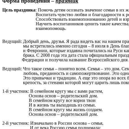
Форма проведения –
праздник
Цель праздника
: Помочь детям осознать значение семьи в их ж
Воспитать чувство любви и благодарности к род
Способствовать взаимопониманию детей и взро
Научить воспитанников ценить такие качества, ка
взаимопомощь.
Ведущий: Добрый день, друзья. Я рада видеть вас на нашем пра
мы встретились именно сегодня – 8 июля в День благо
и Февронии, которые издавна почитались на Руси как 
брака. С 2008 года эта дата стала официальным празд
Федерации и получила название Всероссийского д
Ведущий: Что такое семья – понятно всем. Семья – это дом. Семь
любовь, преданность и самопожертвование. Это одни на
Это привычки и традиции. А еще это опора во всех беда
крепость, за стенами которой могут царить лишь поко
1-й участник: В семейном кругу мы с вами растем,
Основа основ – родительский дом.
В семейном кругу все корни твои
И в жизнь ты выходишь из семьи.
В семейном кругу мы жизнь создаем.
Основа основ – родительский дом.
2-й участник: Изначально в России основа – семья,
И от века Россию семья поднимала: