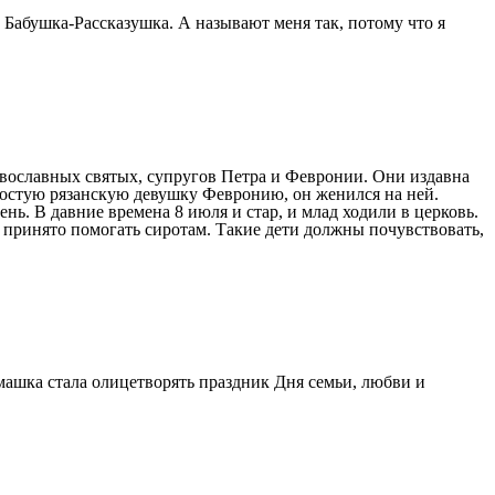
 Бабушка-Рассказушка. А называют меня так, потому что я
авославных святых, супругов Петра и Февронии. Они издавна
ростую рязанскую девушку Февронию, он женился на ней.
нь. В давние времена 8 июля и стар, и млад ходили в церковь.
 принято помогать сиротам. Такие дети должны почувствовать,
ашка стала олицетворять праздник Дня семьи, любви и