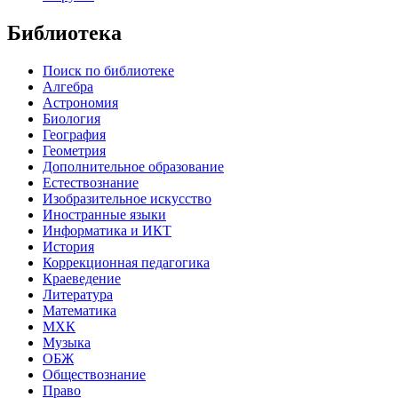
Библиотека
Поиск по библиотеке
Алгебра
Астрономия
Биология
География
Геометрия
Дополнительное образование
Естествознание
Изобразительное искусство
Иностранные языки
Информатика и ИКТ
История
Коррекционная педагогика
Краеведение
Литература
Математика
МХК
Музыка
ОБЖ
Обществознание
Право