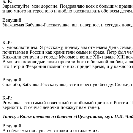
Б.-Р.:
Здравствуйте, мои дорогие. Поздравляю всех с большим праздн
знаю много интересного и люблю рассказывать обо всем детям.
Ведущий:
Уважаемая Бабушка-Рассказушка, вы, наверное, и сегодня пове
Б.-Р.:
С удовольствием! Я расскажу, почему мы отмечаем День семьи
почитаемы в России как хранители семьи и брака. Петр был ч
Княжили супруги в городе Муроме в конце XII- начале XIII век
В молитвах молодые люди просили Бога о большой любви, а люд
что Петр и Феврония помнят о них: придет время, и у каждого и
Ведущий:
Спасибо, Бабушка-Рассказушка, за интересную беседу. Скажи, п
Б.-Р.:
Ромашка – это самый известный и любимый цветок в России. Т
верности. И сейчас девочки покажут вам танец.
Танец. «Вальс цветов» из балета «Щелкунчик», муз. П.И. Чай
Ведущий:
А сейчас мы послушаем загадки и отгадаем их.