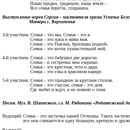
Наши предки, традиции, наша земля –
Все семья берегла, сохраняла.
Выступление иерея Сергия – настоятеля храма Успенье Бож
Матери с. Верхопенья
3-й участник: Семья – это мы. Семья – это я.
Семья – это папа и мама моя.
Семья – это Павлик, братишка родной,
Семья – это котик пушистенький мой.
4-й участник: Семья – это бабушки две дорогие,
Семья – и сестренки мои озорные.
Семья – это крестная, тети и дяди,
Семья – это елка в красивом наряде.
5-й участник: Семья – это праздник за круглым столом,
Семья – это счастье, семья – это дом,
Где любят и ждут, и не помнят о злом.
Песня. Муз. В. Шаинского, сл. М. Рябинина «Родительский д
Ведущий: Семья – это частичка нашей Отчизны. Таких частич
все они сливаются в одну большую, крепкую и дружную
Ведущий: