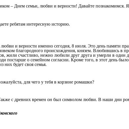
иком – Днем семьи, любви и верности! Давайте познакомимся. Я
даете ребятам интересную историю.
, любви и верности именно сегодня, 8 июля. Это день памяти пр
еловеком благородного происхождения, князем. Влюбившись в п
ов, жили счастливо, нежно любили друг друга и умерли в один де
и постарше о семейном согласии. Кроме того, в этот день было
з них будет своя семья.
ожалуйста, для чего у тебя в корзине ромашки?
акже с древних времен он был символом любви. В наши дни ром
ковского