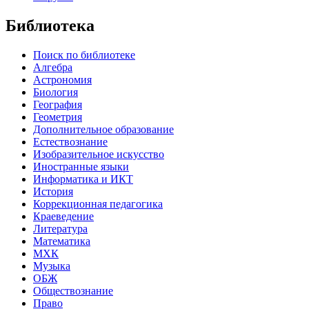
Библиотека
Поиск по библиотеке
Алгебра
Астрономия
Биология
География
Геометрия
Дополнительное образование
Естествознание
Изобразительное искусство
Иностранные языки
Информатика и ИКТ
История
Коррекционная педагогика
Краеведение
Литература
Математика
МХК
Музыка
ОБЖ
Обществознание
Право