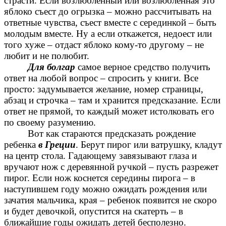
страсти. Если возлюбленный или возлюбленная это
яблоко съест до огрызка – можно рассчитывать на
ответные чувства, съест вместе с серединкой – быть
молодым вместе. Ну а если откажется, недоест или
того хуже – отдаст яблоко кому-то другому – не
любит и не полюбит.
Для болгар
самое верное средство получить
ответ на любой вопрос – спросить у книги. Все
просто: задумывается желание, номер страницы,
абзац и строчка – там и хранится предсказание. Если
ответ не прямой, то каждый может истолковать его
по своему разумению.
Вот как стараются предсказать рождение
ребенка
в Греции
. Берут пирог или ватрушку, кладут
на центр стола. Гадающему завязывают глаза и
вручают нож с деревянной ручкой – пусть разрежет
пирог. Если нож коснется середины пирога – в
наступившем году можно ожидать рождения или
зачатия мальчика, края – ребенок появится не скоро
и будет девочкой, опустится на скатерть – в
ближайшие годы ожидать детей бесполезно.