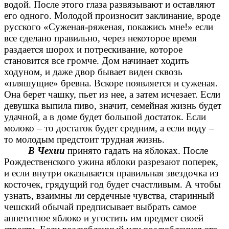
водой. После этого глаза развязывают и оставляют
его одного. Молодой произносит заклинание, вроде
русского «Суженая-ряженая, покажись мне!» если
все сделано правильно, через некоторое время
раздается шорох и потрескивание, которое
становится все громче. Дом начинает ходить
ходуном, и даже двор бывает виден сквозь
«пляшущие» бревна. Вскоре появляется и суженая.
Она берет чашку, пьет из нее, а затем исчезает. Если
девушка выпила пиво, значит, семейная жизнь будет
удачной, а в доме будет большой достаток. Если
молоко – то достаток будет средним, а если воду –
то молодым предстоит трудная жизнь.
В Чехии
принято гадать на яблоках. После
Рождественского ужина яблоки разрезают поперек,
и если внутри оказывается правильная звездочка из
косточек, грядущий год будет счастливым. А чтобы
узнать, взаимны ли сердечные чувства, старинный
чешский обычай предписывает выбрать самое
аппетитное яблоко и угостить им предмет своей