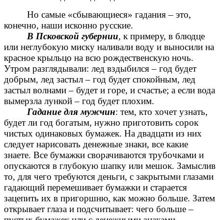
Но самые «сбывающиеся» гадания – это,
конечно, наши исконно русские.
В Псковской губернии
, к примеру, в блюдце
или неглубокую миску наливали воду и выносили на
красное крыльцо на всю рождественскую ночь.
Утром разглядывали: лед вздыбился – год будет
добрым, лед застыл – год будет спокойным, лед
застыл волнами – будет и горе, и счастье; а если вода
вымерзла лункой – год будет плохим.
Гадание для мужчин
: тем, кто хочет узнать,
будет ли год богатым, нужно приготовить сорок
чистых одинаковых бумажек. На двадцати из них
следует нарисовать денежные знаки, все какие
знаете. Все бумажки сворачиваются трубочками и
опускаются в глубокую шапку или мешок. Замыслив
то, для чего требуются деньги, с закрытыми глазами
гадающий перемешивает бумажки и старается
зацепить их в пригоршню, как можно больше. Затем
открывает глаза и подсчитывает: чего больше –
пустых бумажек или с денежными знаками.