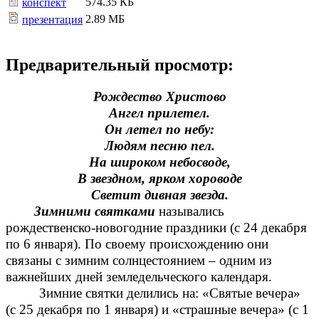
574.35 КБ
конспект
2.89 МБ
презентация
Предварительный просмотр:
Рождество
Христово
Ангел прилетел.
Он летел по небу:
Людям песню пел.
На широком небосводе,
В звездном, ярком хороводе
Светит дивная звезда.
Зимними святками
назывались
рождественско-новогодние праздники (с 24 декабря
по 6 января). По своему происхождению они
связаны с зимним солнцестоянием – одним из
важнейших дней земледельческого календаря.
Зимние святки делились на: «Святые вечера»
(с 25 декабря по 1 января) и «страшные вечера» (с 1