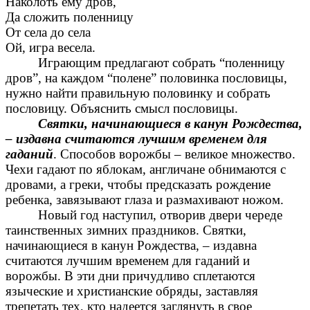
Наколоть ему дров,
Да сложить поленницу
От села до села
Ой, игра весела.
Играющим предлагают собрать “поленницу
дров”, на каждом “полене” половинка пословицы,
нужно найти правильную половинку и собрать
пословицу. Объяснить смысл пословицы.
Святки, начинающиеся в канун Рождества,
– издавна считаются лучшим временем для
гаданий
. Способов ворожбы – великое множество.
Чехи гадают по яблокам, англичане обнимаются с
дровами, а греки, чтобы предсказать рождение
ребенка, завязывают глаза и размахивают ножом.
Новый год наступил, отворив двери череде
таинственных зимних праздников. Святки,
начинающиеся в канун Рождества, – издавна
считаются лучшим временем для гаданий и
ворожбы. В эти дни причудливо сплетаются
языческие и христианские обряды, заставляя
трепетать тех, кто надеется заглянуть в свое