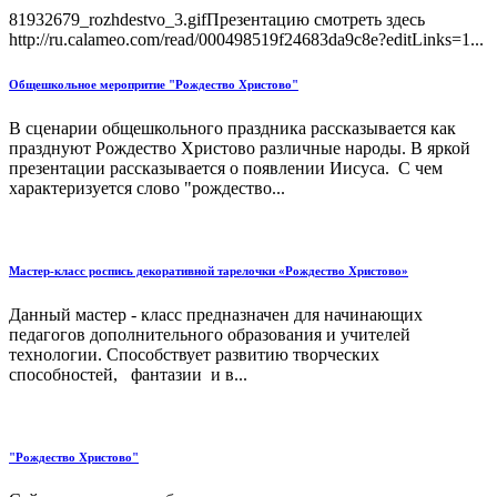
81932679_rozhdestvo_3.gifПрезентацию смотреть здесь
http://ru.calameo.com/read/000498519f24683da9c8e?editLinks=1...
Общешкольное меропритие "Рождество Христово"
В сценарии общешкольного праздника рассказывается как
празднуют Рождество Христово различные народы. В яркой
презентации рассказывается о появлении Иисуса. С чем
характеризуется слово "рождество...
Мастер-класс роспись декоративной тарелочки «Рождество Христово»
Данный мастер - класс предназначен для начинающих
педагогов дополнительного образования и учителей
технологии. Способствует развитию творческих
способностей, фантазии и в...
"Рождество Христово"