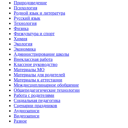
Природоведение
Психология
Родной язык и литература
Русский язык
Технология
Физика
Физкультура и спорт
Химия
Экология
Экономика
Администрирование школы
Внеклассная работа
Классное руководство
Материалы МО
Материалы для родителей
Материалы к аттестации
Междисциплинарное обобщение
Общепедагогические технологии
Работа с родителями
Социальная педагогика
Сценарии праздников
Аудиозаписи
Видеозаписи
Разное