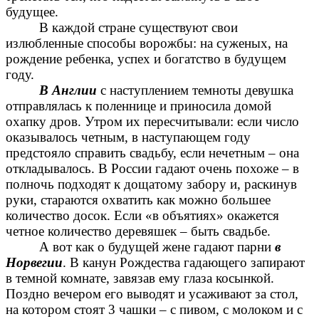
будущее.
В каждой стране существуют свои
излюбленные способы ворожбы: на суженых, на
рождение ребенка, успех и богатство в будущем
году.
В Англии
с наступлением темноты девушка
отправлялась к поленнице и приносила домой
охапку дров. Утром их пересчитывали: если число
оказывалось четным, в наступающем году
предстояло справить свадьбу, если нечетным – она
откладывалось. В России гадают очень похоже – в
полночь подходят к дощатому забору и, раскинув
руки, стараются охватить как можно большее
количество досок. Если «в объятиях» окажется
четное количество деревяшек – быть свадьбе.
А вот как о будущей жене гадают парни
в
Норвегии
. В канун Рождества гадающего запирают
в темной комнате, завязав ему глаза косынкой.
Поздно вечером его выводят и усаживают за стол,
на котором стоят 3 чашки – с пивом, с молоком и с