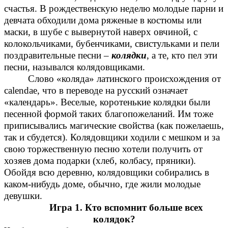
счастья. В рождественскую неделю молодые парни и
девчата обходили дома ряженые в костюмы или
маски, в шубе с вывернутой наверх овчиной, с
колокольчиками, бубенчиками, свистульками и пели
поздравительные песни –
колядки
, а те, кто пел эти
песни, назывался колядовщиками.
Слово «коляда» латинского происхождения от
calendae, что в переводе на русский означает
«календарь». Веселые, коротенькие колядки были
песенной формой таких благопожеланий. Им тоже
приписывались магические свойства (как пожелаешь,
так и сбудется). Колядовщики ходили с мешком и за
свою торжественную песню хотели получить от
хозяев дома подарки (хлеб, колбасу, пряники).
Обойдя всю деревню, колядовщики собирались в
каком-нибудь доме, обычно, где жили молодые
девушки.
Игра 1. Кто вспомнит больше всех
колядок?