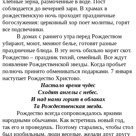
хлебные зерна, размоченные в воде. Пост
соблюдается до вечерней зари. В храмах в
рождественскую ночь проходят праздничные
богослужения: церковный хор поет молитвы, горят
все подсвечники.
В домах с раннего утра перед Рождеством
убирают, моют, меняют белье, готовят разные
праздничные блюда. В эту ночь обильно корят скот.
Рождество – праздник тихий, семейный. Все ждут
появление Рождественской звезды. Когда пробьет
полночь принято обмениваться подарками. 7 января
наступает Рождество Христово.
Настало время чудес
Сходят ангелы с небес.
И над нами горит в облаках
Та Рождественская звезда.
Рождество всегда сопровождалось яркими
народными обычаями. Как встретишь новый год,
так его и проведешь. Поэтому старались, чтобы стол
был изобильным, люди веселые, желали друг другу