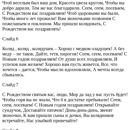
Чтоб веселым был ваш дом, Красота цвела кругом, Чтобы вы
добро дарили, Тем же вас благодарили. Сеем, сеем, посеваем,
С Рождеством вас поздравляем! Чтоб здоровыми вы были,
Чтобы много лет прожили! Вам звоночками позвоним С
пожеланьем и поклоном. Мы пришли колядовать, С
Рождеством вас поздравлять!
Слайд 6
Коляд , коляд , колядушек – Хорош с медком оладушек! А без
меду – не таков, Дайте, тетя, пирогов! Сеем, сеем, посеваем! С
Новым годом поздравляем! От души всех поздравляем, И
успехов вам желаем! Хорошо вам пусть живется, Все, что
хочется – дается, Чтобы мысли вдохновляли, А мечты всегда
сбывались.
Слайд 7
С Рождеством святым вас, люди, Мир да лад у вас пусть будет!
Чтобы горя вы не знали, Что б в достатке пребывали! Сеем,
сеем, посеваем! С Новым годом поздравляем! Открывайте
сундучок, Доставайте пятачок! Динь-динь-динь, звенят
звоночки, К вам пришли сыны и дочки, Вы колядников
встречайте, Нас улыбкой привечайте!