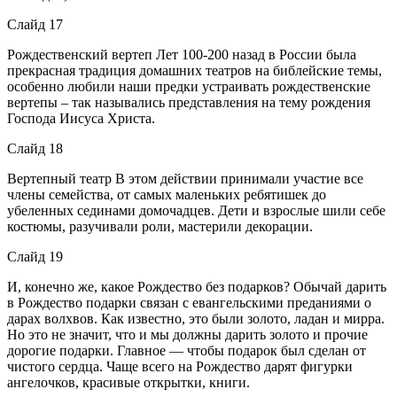
Слайд 17
Рождественский вертеп Лет 100-200 назад в России была
прекрасная традиция домашних театров на библейские темы,
особенно любили наши предки устраивать рождественские
вертепы – так назывались представления на тему рождения
Господа Иисуса Христа.
Слайд 18
Вертепный театр В этом действии принимали участие все
члены семейства, от самых маленьких ребятишек до
убеленных сединами домочадцев. Дети и взрослые шили себе
костюмы, разучивали роли, мастерили декорации.
Слайд 19
И, конечно же, какое Рождество без подарков? Обычай дарить
в Рождество подарки связан с евангельскими преданиями о
дарах волхвов. Как известно, это были золото, ладан и мирра.
Но это не значит, что и мы должны дарить золото и прочие
дорогие подарки. Главное — чтобы подарок был сделан от
чистого сердца. Чаще всего на Рождество дарят фигурки
ангелочков, красивые открытки, книги.