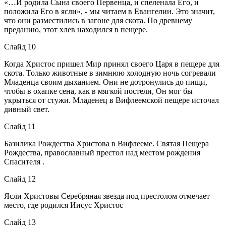
«…И родила Сына своего Первенца, и спеленала Его, и
положила Его в ясли», - мы читаем в Евангелии. Это значит,
что они разместились в загоне для скота. По древнему
преданию, этот хлев находился в пещере.
Слайд 10
Когда Христос пришел Мир принял своего Царя в пещере для
скота. Только животные в зимнюю холодную ночь согревали
Младенца своим дыханием. Они не дотронулись до пищи,
чтобы в охапке сена, как в мягкой постели, Он мог бы
укрыться от стужи. Младенец в Вифлеемской пещере источал
дивный свет.
Слайд 11
Базилика Рождества Христова в Вифлееме. Святая Пещера
Рождества, православный престол над местом рождения
Спасителя .
Слайд 12
Ясли Христовы Серебряная звезда под престолом отмечает
место, где родился Иисус Христос
Слайд 13