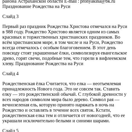
района Астраханской области E-mail : pronyakina@bk.ru
Празднование Рождества на Руси
Слайд 3
Первый раз праздник Рождества Христова отмечался на Руси
в 988 году. Рождество Христово является одним из самых
красивых и торжественных христианских праздников. Во
всём христианском мире, в том числе и на Руси, Рождество
всегда отмечалось с особым благоговением. В этот день
повсюду стоят украшенные ёлки, символизируя евангельское
древо, горят свечи, подобные тем, что горели в вифлеемском
хлеву. Празднование Рождества на Руси
Слайд 4
Рождественская ёлка Считается, что елка — неотъемлемая
принадлежность Нового года. Это не совсем так. Ставить
елку — это рождественский обычай. С глубокой древности у
всех народов символом мира было дерево. Символ рая —
вечнозеленая ель, которую принято наряжать в ночь на
Рождество и оставлять в течение всех святок. Кстати,
рождественская елка тем и отличается от новогодней, что ее
украшали исключительно белыми и синими шарами.
Слайд 5