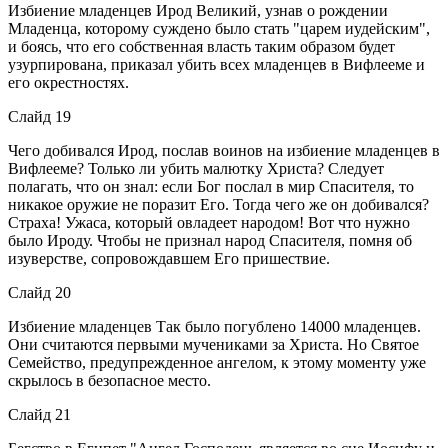
Избиение младенцев Ирод Великий, узнав о рождении
Младенца, которому суждено было стать "царем иудейским",
и боясь, что его собственная власть таким образом будет
узурпирована, приказал убить всех младенцев в Вифлееме и
его окрестностях.
Слайд 19
Чего добивался Ирод, послав воинов на избиение младенцев в
Вифлееме? Только ли убить малютку Христа? Следует
полагать, что он знал: если Бог послал в мир Спасителя, то
никакое оружие не поразит Его. Тогда чего же он добивался?
Страха! Ужаса, который овладеет народом! Вот что нужно
было Ироду. Чтобы не признал народ Спасителя, помня об
изуверстве, сопровождавшем Его пришествие.
Слайд 20
Избиение младенцев Так было погублено 14000 младенцев.
Они считаются первыми мучениками за Христа. Но Святое
Семейство, предупрежденное ангелом, к этому моменту уже
скрылось в безопасное место.
Слайд 21