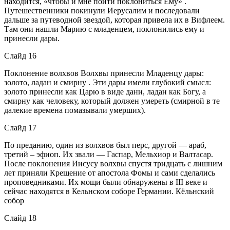
находится, «чтобы и мне пойти поклониться Ему» .
Путешественники покинули Иерусалим и последовали
дальше за путеводной звездой, которая привела их в Вифлеем.
Там они нашли Марию с младенцем, поклонились ему и
принесли дары.
Слайд 16
Поклонение волхвов Волхвы принесли Младенцу дары:
золото, ладан и смирну . Эти дары имели глубокий смысл:
золото принесли как Царю в виде дани, ладан как Богу, а
смирну как человеку, который должен умереть (смирной в те
далекие времена помазывали умерших).
Слайд 17
По преданию, один из волхвов был перс, другой — араб,
третий – эфиоп. Их звали — Гаспар, Мельхиор и Валтасар.
После поклонения Иисусу волхвы спустя тридцать с лишним
лет приняли Крещение от апостола Фомы и сами сделались
проповедниками. Их мощи были обнаружены в III веке и
сейчас находятся в Кельнском соборе Германии. Кёльнский
собор
Слайд 18