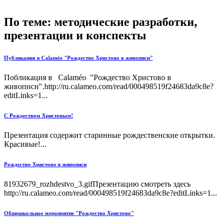
По теме: методические разработки,
презентации и конспекты
Публикация в Сalaméo "Рождество Христово в живописи"
Побликация в Сalaméo "Рождество Христово в
живописи".http://ru.calameo.com/read/000498519f24683da9c8e?
editLinks=1...
С Рождеством Христовым!
Презентация содержит старинные рождественские открытки.
Красивые!...
Рождество Христово в живописи
81932679_rozhdestvo_3.gifПрезентацию смотреть здесь
http://ru.calameo.com/read/000498519f24683da9c8e?editLinks=1...
Общешкольное меропритие "Рождество Христово"