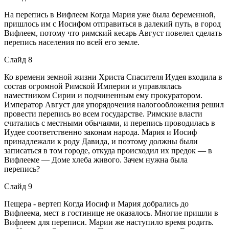
На перепись в Вифлеем Когда Мария уже была беременной,
пришлось им с Иосифом отправиться в далекий путь, в город
Вифлеем, потому что римский кесарь Август повелел сделать
перепись населения по всей его земле.
Слайд 8
Ко времени земной жизни Христа Спасителя Иудея входила в
состав огромной Римской Империи и управлялась
наместником Сирии и подчиненным ему прокуратором.
Император Август для упорядочения налогообложения решил
провести перепись во всем государстве. Римские власти
считались с местными обычаями, и перепись проводилась в
Иудее соответственно законам народа. Мария и Иосиф
принадлежали к роду Давида, и поэтому должны были
записаться в том городе, откуда происходил их предок — в
Вифлееме — Доме хлеба живого. Зачем нужна была
перепись?
Слайд 9
Пещера - вертеп Когда Иосиф и Мария добрались до
Вифлеема, мест в гостинице не оказалось. Многие пришли в
Вифлеем для переписи. Марии же наступило время родить.