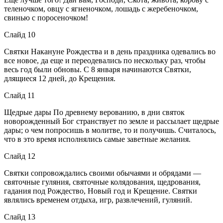
теленочком, овцу с ягненочком, лошадь с жеребеночком,
свинью с поросеночком!
Слайд 10
Святки Накануне Рождества и в день праздника одевались во
все новое, да еще и переодевались по нескольку раз, чтобы
весь год были обновы. С 8 января начинаются Святки,
длящиеся 12 дней, до Крещения.
Слайд 11
Щедрые дары По древнему верованию, в дни святок
новорожденный Бог странствует по земле и рассылает щедрые
дары; о чем попросишь в молитве, то и получишь. Считалось,
что в это время исполнялись самые заветные желания.
Слайд 12
Святки сопровождались своими обычаями и обрядами —
святочные гуляния, святочные колядования, щедрования,
гадания под Рождество, Новый год и Крещение. Святки
являлись временем отдыха, игр, развлечений, гуляний.
Слайд 13