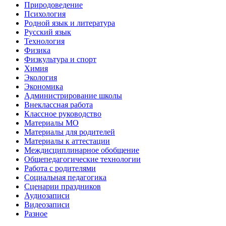
Природоведение
Психология
Родной язык и литература
Русский язык
Технология
Физика
Физкультура и спорт
Химия
Экология
Экономика
Администрирование школы
Внеклассная работа
Классное руководство
Материалы МО
Материалы для родителей
Материалы к аттестации
Междисциплинарное обобщение
Общепедагогические технологии
Работа с родителями
Социальная педагогика
Сценарии праздников
Аудиозаписи
Видеозаписи
Разное