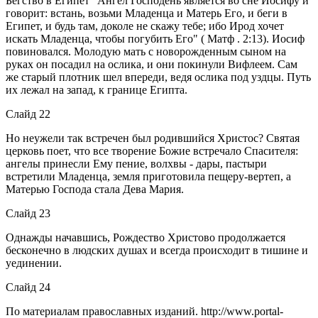
Бегство в Египет "Ангел Господень является во сне Иосифу и
говорит: встань, возьми Младенца и Матерь Его, и беги в
Египет, и будь там, доколе не скажу тебе; ибо Ирод хочет
искать Младенца, чтобы погубить Его" ( Матф . 2:13). Иосиф
повиновался. Молодую мать с новорожденным сыном на
руках он посадил на ослика, и они покинули Вифлеем. Сам
же старый плотник шел впереди, ведя ослика под уздцы. Путь
их лежал на запад, к границе Египта.
Слайд 22
Но неужели так встречен был родившийся Христос? Святая
церковь поет, что все творение Божие встречало Спасителя:
ангелы принесли Ему пение, волхвы - дары, пастыри
встретили Младенца, земля приготовила пещеру-вертеп, а
Матерью Господа стала Дева Мария.
Слайд 23
Однажды начавшись, Рождество Христово продолжается
бесконечно в людских душах и всегда происходит в тишине и
уединении.
Слайд 24
По материалам православных изданий. http://www.portal-