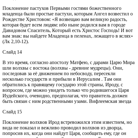
Поклонение пастухов Первыми гостями божественного
младенца были простые пастухи, которым Ангел возвестил о
Рождестве Христовом: «Я возвещаю вам великую радость,
которая будет всем людям: ибо ныне родился вам в городе
Давидовом Спаситель, Который есть Христос Господь! И вот
вам знак: вы найдете Младенца в пеленах, лежащего в яслях»
(Лк 2,10-12).
Слайд 14
В это время, согласно апостолу Матфею, с дарами Царю Мира
шли волхвы с востока (волхвы - древние мудрецы). Они,
последовав за её движением по небосводу, пересекли
несколько государств и прибыли в Иерусалим . Там они
обратились к правящему государю этой страны, Ироду, с
вопросом, где можно увидеть только что родившегося Царя
Иудейского, очевидно, предполагая, что правитель должен
быть связан с ним родственными узами. Вифлеемская звезда
Слайд 15
Поклонение волхвов Ирод встревожился этим известием, но
вида не показал и вежливо проводил волхвов из дворца,
попросив их, когда они найдут Царя, сообщить ему, где он