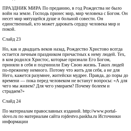
ПРАЗДНИК МИРА По преданию, в год Рождества не было
войн на земле. Господь принес мир, мир человека с Богом. Он
несет мир мятущейся душе и больной совести. Он
единственный, кто может даровать сердцу человека мир и
покой.
Слайд 23
Но, как и двадцать веков назад, Рождество Христово всегда
остается личным праздником причастных к нему людей. Тех,
в ком родился Христос, которые признали Его Богом,
приняли в себя и подчинили Ему Свою жизнь. Таких людей
по-прежнему немного. Потому что жить для себя, а не для
Него, кажется разумнее, житейски мудрее. Правда, до поры до
времени — пока перед человеком не встанут вопросы: «А для
чего мы живем? Для чего умираем? Почему болеем и
страдаем?»
Слайд 24
По материалам православных изданий. http://www.portal-
slovo.ru по материалам сайта rojdestvo.paskha.ru Источники
информации