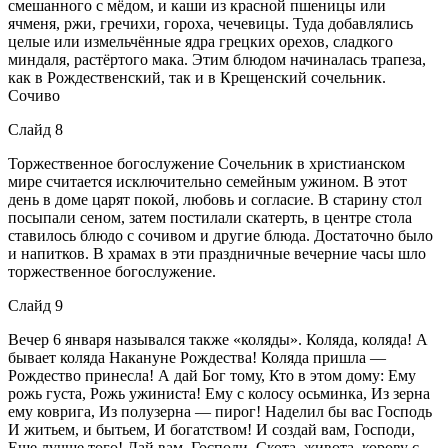
смешанного с мёдом, и каши из красной пшеницы или
ячменя, ржи, гречихи, гороха, чечевицы. Туда добавлялись
целые или измельчённые ядра грецких орехов, сладкого
миндаля, растёртого мака. Этим блюдом начиналась трапеза,
как в Рождественский, так и в Крещенский сочельник.
Сочиво
Слайд 8
Торжественное богослужение Сочельник в христианском
мире считается исключительно семейным ужином. В этот
день в доме царят покой, любовь и согласие. В старину стол
посыпали сеном, затем постилали скатерть, в центре стола
ставилось блюдо с сочивом и другие блюда. Достаточно было
и напитков. В храмах в эти праздничные вечерние часы шло
торжественное богослужение.
Слайд 9
Вечер 6 января назывался также «коляды». Коляда, коляда! А
бывает коляда Накануне Рождества! Коляда пришла —
Рождество принесла! А дай Бог тому, Кто в этом дому: Ему
рожь густа, Рожь ужиниста! Ему с колосу осьминка, Из зерна
ему коврига, Из полузерна — пирог! Наделил бы вас Господь
И житьем, и бытьем, И богатством! И создай вам, Господи,
Еще лучше того! Дай вам, Господи, Скота, живота, корову с