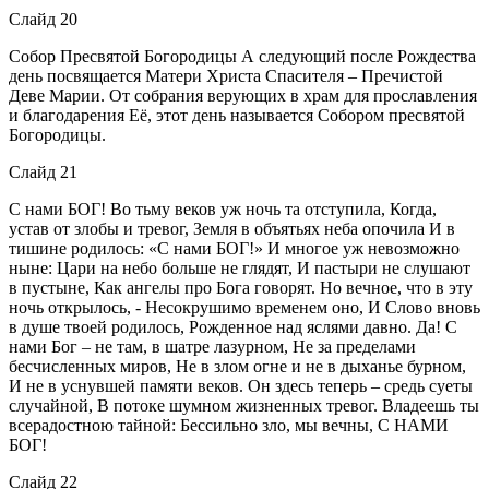
Слайд 20
Собор Пресвятой Богородицы А следующий после Рождества
день посвящается Матери Христа Спасителя – Пречистой
Деве Марии. От собрания верующих в храм для прославления
и благодарения Её, этот день называется Собором пресвятой
Богородицы.
Слайд 21
С нами БОГ! Во тьму веков уж ночь та отступила, Когда,
устав от злобы и тревог, Земля в объятьях неба опочила И в
тишине родилось: «С нами БОГ!» И многое уж невозможно
ныне: Цари на небо больше не глядят, И пастыри не слушают
в пустыне, Как ангелы про Бога говорят. Но вечное, что в эту
ночь открылось, - Несокрушимо временем оно, И Слово вновь
в душе твоей родилось, Рожденное над яслями давно. Да! С
нами Бог – не там, в шатре лазурном, Не за пределами
бесчисленных миров, Не в злом огне и не в дыханье бурном,
И не в уснувшей памяти веков. Он здесь теперь – средь суеты
случайной, В потоке шумном жизненных тревог. Владеешь ты
всерадостною тайной: Бессильно зло, мы вечны, С НАМИ
БОГ!
Слайд 22