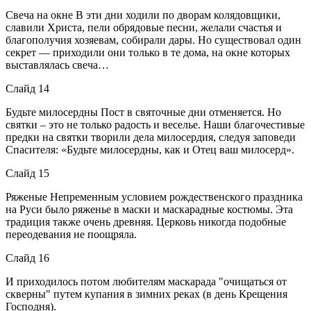
Свеча на окне В эти дни ходили по дворам колядовщики,
славили Христа, пели обрядовые песни, желали счастья и
благополучия хозяевам, собирали дары. Но существовал один
секрет — приходили они только в те дома, на окне которых
выставлялась свеча…
Слайд 14
Будьте милосердны Пост в святочные дни отменяется. Но
святки – это не только радость и веселье. Наши благочестивые
предки на святки творили дела милосердия, следуя заповеди
Спасителя: «Будьте милосердны, как и Отец ваш милосерд».
Слайд 15
Ряженые Непременным условием рождественского праздника
на Руси было ряженье в маски и маскарадные костюмы. Эта
традиция также очень древняя. Церковь никогда подобные
переодевания не поощряла.
Слайд 16
И приходилось потом любителям маскарада "очищаться от
скверны" путем купания в зимних реках (в день Крещения
Господня).