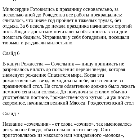
Милосердие Готовились к празднику основательно, за
несколько дней до Рождества все работы прекращались:
считалось, что иначе год пройдет в тяжелых трудах, без
отдыха. За 6 недель до начала праздника начинается строгий
пост. Люди с достатком почитали за обязанность в эти дни
помогать бедным. Устраивали у себя богадельни, посещали
тюрьмы и раздавали милостыню.
Слайд 6
В канун Рождества — Сочельник — пищу принимать не
разрешалось вплоть до появления первой звезды, которая
знаменует рождение Спасителя мира. Когда эта
рождественская звезда всходила на небе, все спешили за
праздничный стол. На столе обязательно должно было лежать
немного сена или соломы. До полуночи за столом обычно
употребляли постное, "рождественскую кутью", а уж после —
скоромное, начинался великий Мясоед. Рождественский стол
Слайд 7
Название «сочельник» - от слова «сочиво», так именовалось
ритуальное блюдо, обязательное в этот вечер. Оно
приготовлялось из макового или миндального «молока»,