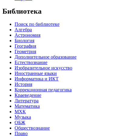
Библиотека
Поиск по библиотеке
Алгебра
Астрономия
Биология
География
Геометрия
Дополнительное образование
Естествознание
Изобразительное искусство
Иностранные языки
Информатика и ИКТ
История
Коррекционная педагогика
Краеведение
Литература
Математика
МХК
Музыка
ОБЖ
Обществознание
Право