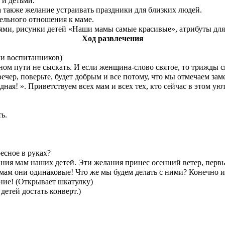
 и детьми.
также желание устраивать праздники для близких людей.
ьного отношения к маме.
иями, рисунки детей «Наши мамы самые красивые», атрибуты для 
Ход развлечения
ями воспитанников)
ном пути не сыскать. И если женщина-слово святое, то трижды
чер, поверьте, будет добрым и все потому, что мы отмечаем зам
дная! ». Приветствуем всех мам и всех тех, кто сейчас в этом ую
ть.
,
ресное в руках?
ния мам наших детей. Эти желания принес осенний ветер, перв
 мам они одинаковые! Что же мы будем делать с ними? Конечно и
ние! (Открывает шкатулку)
детей достать конверт.)