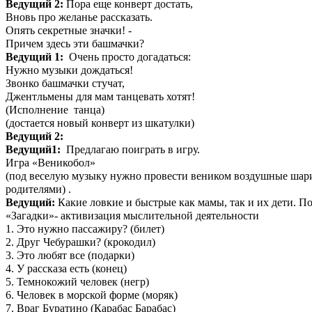
Ведущий 2:
Пора еще конверт достать,
Вновь про желанье рассказать.
Опять секретные значки! -
Причем здесь эти башмачки?
Ведущий 1:
Очень просто догадаться:
Нужно музыки дождаться!
Звонко башмачки стучат,
Джентльмены для мам танцевать хотят!
(Исполнение танца)
(достается новый конверт из шкатулки)
Ведущий 2:
Ведущий1:
Предлагаю поиграть в игру.
Игра «Веникобол»
(под веселую музыку нужно провести веником воздушные шарик
родителями) .
Ведущий:
Какие ловкие и быстрые как мамы, так и их дети. П
«Загадки»- активизация мыслительной деятельности
1. Это нужно пассажиру? (билет)
2. Друг Чебурашки? (крокодил)
3. Это любят все (подарки)
4. У рассказа есть (конец)
5. Темнокожий человек (негр)
6. Человек в морской форме (моряк)
7. Враг Буратино (Карабас Барабас)