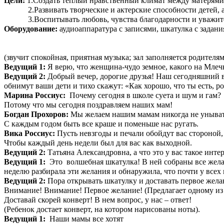
Цели:
1.Создать теплый нравственный климат между матерями
2.Развивать творческие и актерские способности детей, а 
3.Воспитывать любовь, чувства благодарности и уважител
Оборудование:
аудиоаппаратура с записями, шкатулка с задан
(звучит спокойная, приятная музыка; зал заполняется родител
Ведущий 1:
Я верю, что женщина-чудо земное, какого на Млеч
Ведущий 2:
Добрый вечер, дорогие друзья! Наш сегодняшний ве
обнимут ваши дети и тихо скажут: «Как хорошо, что ты есть, ро
Марина Россиус:
Почему сегодня в школе суета и шум и гам?
Потому что мы сегодня поздравляем наших мам!
Богдан Прохоров:
Мы желаем нашим мамам никогда не уныва
С каждым годом быть все краше и поменьше нас ругать.
Вика Россиус:
Пусть невзгоды и печали обойдут вас стороной
Чтобы каждый день недели был для вас как выходной.
Ведущий 2:
Татьяна Александровна, а что это у вас такое инте
Ведущий 1:
Это волшебная шкатулка! В ней собраны все жела
неделю разбирала эти желания и обнаружила, что почти у всех
Ведущий 2:
Пора открывать шкатулку и доставать первое жела
Внимание! Внимание! Первое желание! (Предлагает одному из 
Доставай скорей конверт! В нем вопрос, у нас – ответ!
(Ребенок достает конверт, на котором нарисованы ноты).
Ведущий 1:
Наши мамы все хотят