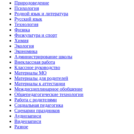
Природоведение
Психология
Родной язык и литература
Русский язык
Технология
Физика
Физкультура и спорт
Химия
Экология
Экономика
Администрирование школы
Внеклассная работа
Классное руководство
Материалы МО
Материалы для родителей
Материалы к аттестации
Междисциплинарное обобщение
Общепедагогические технологии
Работа с родителями
Социальная педагогика
Сценарии праздников
Аудиозаписи
Видеозаписи
Разное