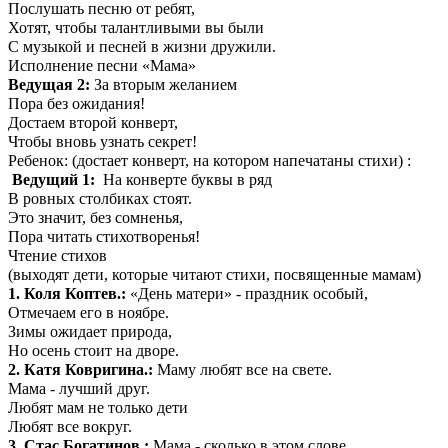
Послушать песню от ребят,
Хотят, чтобы талантливыми вы были
С музыкой и песней в жизни дружили.
Исполнение песни «Мама»
Ведущая 2:
За вторым желанием
Пора без ожидания!
Достаем второй конверт,
Чтобы вновь узнать секрет!
Ребенок: (достает конверт, на котором напечатаны стихи) :
Ведущий 1:
На конверте буквы в ряд
В ровных столбиках стоят.
Это значит, без сомненья,
Пора читать стихотворенья!
Чтение стихов
(выходят дети, которые читают стихи, посвященные мамам)
1. Коля Коптев.:
«День матери» - праздник особый,
Отмечаем его в ноябре.
Зимы ожидает природа,
Но осень стоит на дворе.
2. Катя Ковригина.:
Маму любят все на свете.
Мама - лучший друг.
Любят мам не только дети
Любят все вокруг.
3. Стас Богатинов.:
Мама - сколько в этом слове