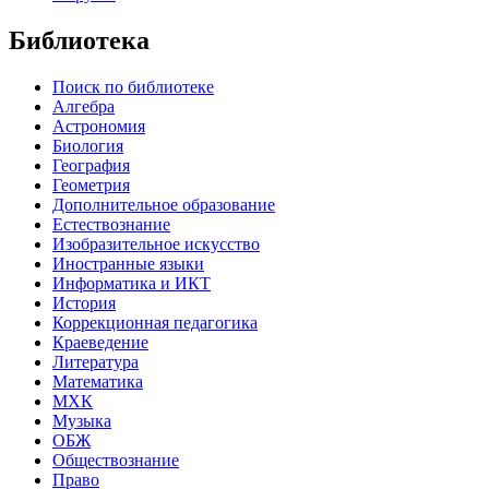
Библиотека
Поиск по библиотеке
Алгебра
Астрономия
Биология
География
Геометрия
Дополнительное образование
Естествознание
Изобразительное искусство
Иностранные языки
Информатика и ИКТ
История
Коррекционная педагогика
Краеведение
Литература
Математика
МХК
Музыка
ОБЖ
Обществознание
Право