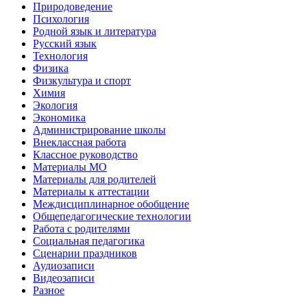
Природоведение
Психология
Родной язык и литература
Русский язык
Технология
Физика
Физкультура и спорт
Химия
Экология
Экономика
Администрирование школы
Внеклассная работа
Классное руководство
Материалы МО
Материалы для родителей
Материалы к аттестации
Междисциплинарное обобщение
Общепедагогические технологии
Работа с родителями
Социальная педагогика
Сценарии праздников
Аудиозаписи
Видеозаписи
Разное