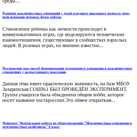
среды....
Развитие межличностных отношений у детей младшего школьного возраста через
использование игровых форм работы
Становление ребенка как личности происходит в
коммуникативных играх, где моделируются человеческие
взаимоотношения, существующие в сообществах взрослых
людей. В ролевых играх, по мнению известно...
Посткросинг как способ формирования толерантного отношения в межличностных
отношениях у подрастающего поколения
Данная тема имеет практическую значимость, на базе МБОУ
Заларинская СОШ№1 БЫЛ ПРОВЕДЁН ЭКСПЕРИМЕНТ.
Группа учащихся была объединена общим хобби, которое
носит название посткроссинг.Это обмен открыткам...
Флипчарт "Контрольная работа по обществознанию "Межличностные отношения и
межличностные конфликты" 6 класс