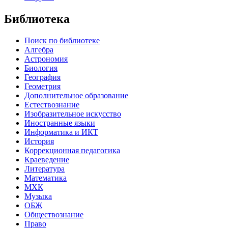
Библиотека
Поиск по библиотеке
Алгебра
Астрономия
Биология
География
Геометрия
Дополнительное образование
Естествознание
Изобразительное искусство
Иностранные языки
Информатика и ИКТ
История
Коррекционная педагогика
Краеведение
Литература
Математика
МХК
Музыка
ОБЖ
Обществознание
Право