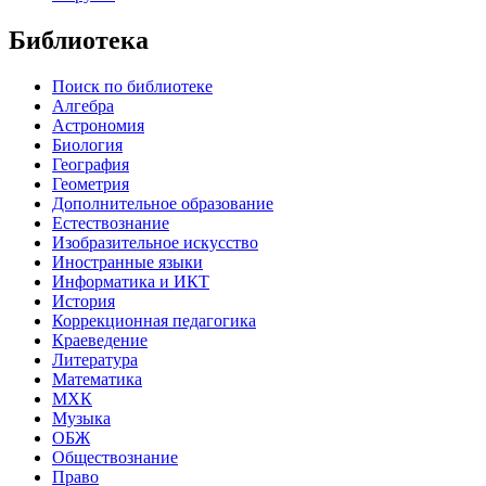
Библиотека
Поиск по библиотеке
Алгебра
Астрономия
Биология
География
Геометрия
Дополнительное образование
Естествознание
Изобразительное искусство
Иностранные языки
Информатика и ИКТ
История
Коррекционная педагогика
Краеведение
Литература
Математика
МХК
Музыка
ОБЖ
Обществознание
Право