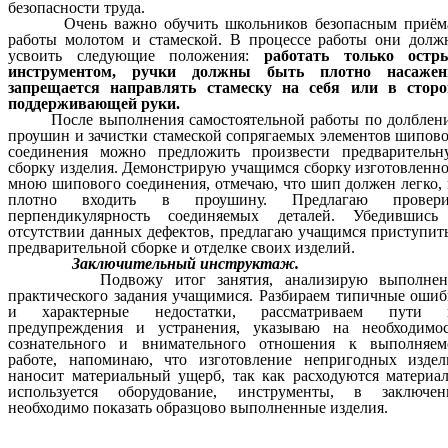
безопасности труда.
Очень важно обучить школьников безопасным приём
работы молотом и стамеской. В процессе работы они долж
усвоить следующие положения:
работать только остр
инструментом, ручки должны быть плотно насажен
запрещается направлять стамеску на себя или в сторо
поддерживающей руки.
После выполнения самостоятельной работы по долблен
проушин и зачистки стамеской сопрягаемых элементов шипов
соединения можно предложить произвести предварительн
сборку изделия. Демонстрирую учащимся сборку изготовленн
мною шипового соединения, отмечаю, что шип должен легко,
плотно входить в проушину. Предлагаю провери
перпендикулярность соединяемых деталей. Убедившись
отсутствии данных дефектов, предлагаю учащимся приступит
предварительной сборке и отделке своих изделий.
Заключительный инструктаж.
Подвожу итог занятия, анализирую выполнен
практического задания учащимися. Разбираем типичные оши
и характерные недостатки, рассматриваем пути 
предупреждения и устранения, указываю на необходимос
сознательного и внимательного отношения к выполняем
работе, напоминаю, что изготовление непригодных издел
наносит материальный ущерб, так как расходуются материа
используется оборудование, инструменты, в заключен
необходимо показать образцово выполненные изделия.