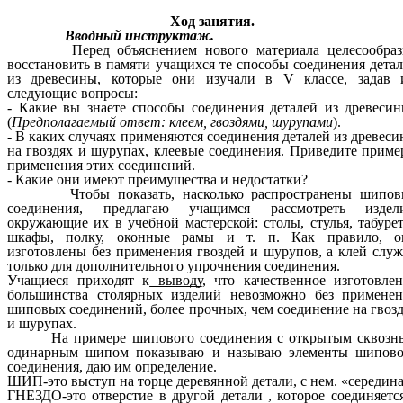
Ход занятия.
Вводный инструктаж.
Перед объяснением нового материала целесообраз
восстановить в памяти учащихся те способы соединения дета
из древесины, которые они изучали в V классе, задав 
следующие вопросы:
- Какие вы знаете способы соединения деталей из древеси
(
Предполагаемый ответ: клеем, гвоздями, шурупами
).
- В каких случаях применяются соединения деталей из древес
на гвоздях и шурупах, клеевые соединения. Приведите прим
применения этих соединений.
- Какие они имеют преимущества и недостатки?
Чтобы показать, насколько распространены шипов
соединения, предлагаю учащимся рассмотреть издели
окружающие их в учебной мастерской: столы, стулья, табуре
шкафы, полку, оконные рамы и т. п. Как правило, о
изготовлены без применения гвоздей и шурупов, а клей слу
только для дополнительного упрочнения соединения.
Учащиеся приходят к
выводу
, что качественное изготовле
большинства столярных изделий невозможно без применен
шиповых соединений, более прочных, чем соединение на гвоз
и шурупах.
На примере шипового соединения с открытым сквозн
одинарным шипом показываю и называю элементы шипово
соединения, даю им определение.
ШИП-это выступ на торце деревянной детали, с нем. «середина
ГНЕЗДО-это отверстие в другой детали , которое соединяетс