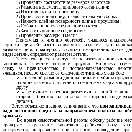
Проверить соответствие размеров заготовок;
Разметить элементы шипового соединения;
Изготовить шип и проушину;
Произвести подгонку, предварительную сборку;
Нанести клей на поверхность шипа и проушины;
Собрать шиповое соединение на клею;
Зачистить шиповое соединение;
Проверить размеры изделия.
Приступая к чтению чертежей, учащиеся анализиру
чертежи деталей изготавливаемого изделия; устанавлива
название детали материал, масштаб изобретения, какие д
виды детали, определяют размеры детали.
Затем учащиеся приступают к изготовлению чистов
заготовок и разметки шипов и проушин. Во время размет
слежу за правильностью и последовательностью действ
учащихся, предостерегаю от следующих типичных ошибок:
- неточной разметки длинны шипа и глубины проуш
из-за неплотного прилегания соединяемых брусков дру
другу.
- неточного переноса разметочных линий с лице
стороны брусков на остальные стороны соединяем
деталей.
Затем объясняю правило запиливания, что
при запиливан
надо постоянно следить за направлением полотна на обе
кромках.
Во время самостоятельной работы обхожу рабочие мест
проверяю закрепление заготовки, рабочую позу, хват
инструмента, направление при пилении, соблюдение прав