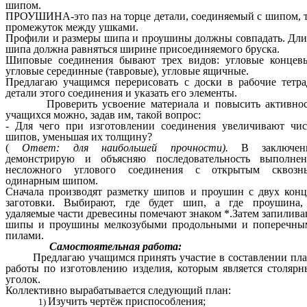
шипом.
ПРОУШИНА-это паз на торце детали, соединяемый с шипом, т
промежуток между ушками.
Профили и размеры шипа и проушины должны совпадать. Дл
шипа должна равняться ширине присоединяемого бруска.
Шиповые соединения бывают трех видов: угловые концевы
угловые серединные (тавровые), угловые ящичные.
Предлагаю учащимся перерисовать с доски в рабочие тетр
детали этого соединения и указать его элементы.
Проверить усвоение материала и повысить активнос
учащихся можно, задав им, такой вопрос:
- Для чего при изготовлении соединения увеличивают чис
шипов, уменьшая их толщину?
(
Ответ: для наибольшей прочности).
В заключен
демонстрирую и объясняю последовательность выполнен
несложного углового соединения с открытым сквозн
одинарным шипом.
Сначала производят разметку шипов и проушин с двух кон
заготовки. Выбирают, где будет шип, а где проушина,
удаляемые части древесины помечают знаком *.Затем запилив
шипы и проушины мелкозубыми продольными и поперечны
пилами.
Самостоятельная работа:
Предлагаю учащимся принять участие в составлении пла
работы по изготовлению изделия, которым является столяр
уголок.
Коллективно вырабатывается следующий план:
Изучить чертёж приспособления;