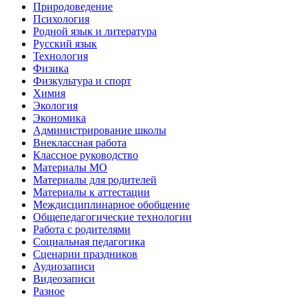
Природоведение
Психология
Родной язык и литература
Русский язык
Технология
Физика
Физкультура и спорт
Химия
Экология
Экономика
Администрирование школы
Внеклассная работа
Классное руководство
Материалы МО
Материалы для родителей
Материалы к аттестации
Междисциплинарное обобщение
Общепедагогические технологии
Работа с родителями
Социальная педагогика
Сценарии праздников
Аудиозаписи
Видеозаписи
Разное