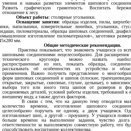
умения и навыки разметки элементов шипового соединени
Развить графическую грамотность. Воспитать бережн
отношение к лесу.
Объект работы
: столярные угольники.
Оснащение занятия
: образцы изделия, пилы, шерхебе
анки, напильники, измерительные линейки, угольники, стус
андаши, пиломатериалы, образцы шиповых соединений, диафи
омышленное изготовление пиломатериалов», заготовки разме
45x280 мм.
Общие методические рекомендации.
Практика показывает, что знакомить учащихся со все
шиповыми соединениями нецелесообразно. Для расширения 
технического кругозора можно назвать наибол
распространенные из них, показать образцы, соединени
рассказывать об особенностях их устройства и облас
применения. Важно получить представление о многообраз
форм шиповых соединений и шипов (плоские, трапециевидн
открытые, закрытые, сквозные, глухие, цельные), о зависимо
выбора того или иного типа шипов от размеров и фо
соединяемых деталей, условий работы изделия, требований к 
внешнему виду, а также других факторов.
В связи с тем, что на данную тему отводится мал
количество времени, изготовление шипового соединен
целесообразно поручать не одному, а двум учащимся. Од
изготавливает шип, а другой – проушину. У учащихся появи
больше времени на выполнение задания, чувство долга
ответственности за выполняемую совместную работу, что бу
способствовать воспитанию коллективизма.